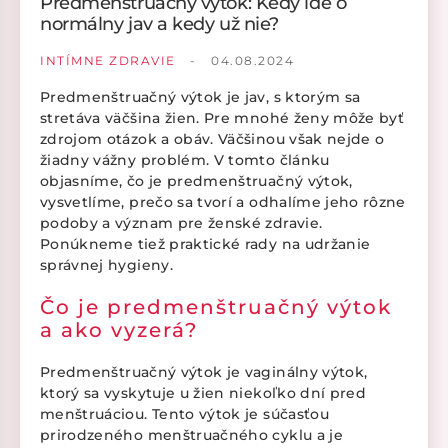
Predmenštruačný výtok: Kedy ide o
normálny jav a kedy už nie?
INTÍMNE ZDRAVIE
-
04.08.2024
Predmenštruačný výtok je jav, s ktorým sa
stretáva väčšina žien. Pre mnohé ženy môže byť
zdrojom otázok a obáv. Väčšinou však nejde o
žiadny vážny problém. V tomto článku
objasníme, čo je predmenštruačný výtok,
vysvetlíme, prečo sa tvorí a odhalíme jeho rôzne
podoby a význam pre ženské zdravie.
Ponúkneme tiež praktické rady na udržanie
správnej hygieny.
Čo je predmenštruačný výtok
a ako vyzerá?
Predmenštruačný výtok je vaginálny výtok,
ktorý sa vyskytuje u žien niekoľko dní pred
menštruáciou. Tento výtok je súčasťou
prirodzeného menštruačného cyklu a je