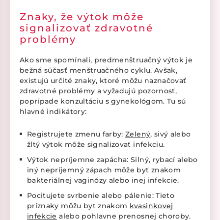
Znaky, že výtok môže
signalizovať zdravotné
problémy
Ako sme spomínali, predmenštruačný výtok je
bežná súčasť menštruačného cyklu. Avšak,
existujú určité znaky, ktoré môžu naznačovať
zdravotné problémy a vyžadujú pozornosť,
poprípade konzultáciu s gynekológom. Tu sú
hlavné indikátory:
Registrujete zmenu farby:
Zelený
, sivý alebo
žltý výtok môže signalizovať infekciu.
Výtok nepríjemne zapácha: Silný, rybací alebo
iný nepríjemný zápach môže byť znakom
bakteriálnej vaginózy alebo inej infekcie.
Pociťujete svrbenie alebo pálenie: Tieto
príznaky môžu byť znakom
kvasinkovej
infekcie
alebo pohlavne prenosnej choroby.