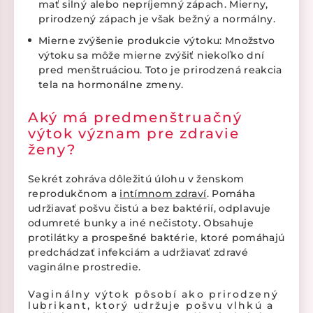
mať silný alebo nepríjemný zápach. Mierny,
prirodzený zápach je však bežný a normálny.
Mierne zvýšenie produkcie výtoku: Množstvo
výtoku sa môže mierne zvýšiť niekoľko dní
pred menštruáciou. Toto je prirodzená reakcia
tela na hormonálne zmeny.
Aký má predmenštruačný
výtok význam pre zdravie
ženy?
Sekrét zohráva dôležitú úlohu v ženskom
reprodukčnom a
intímnom zdraví
. Pomáha
udržiavať pošvu čistú a bez baktérií, odplavuje
odumreté bunky a iné nečistoty. Obsahuje
protilátky a prospešné baktérie, ktoré pomáhajú
predchádzať infekciám a udržiavať zdravé
vaginálne prostredie.
Vaginálny výtok pôsobí ako prirodzený
lubrikant, ktorý udržuje pošvu vlhkú a