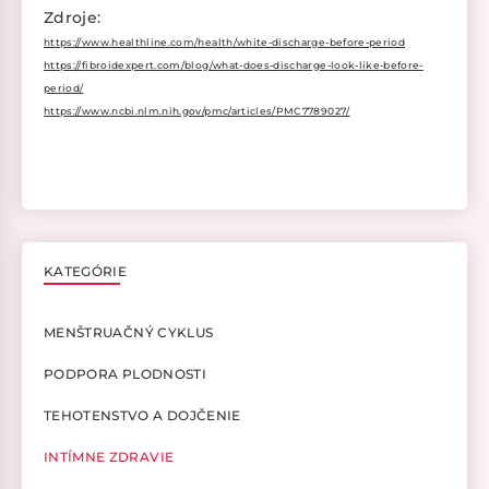
Zdroje:
https://www.healthline.com/health/white-discharge-before-period
https://fibroidexpert.com/blog/what-does-discharge-look-like-before-
period/
https://www.ncbi.nlm.nih.gov/pmc/articles/PMC7789027/
KATEGÓRIE
MENŠTRUAČNÝ CYKLUS
PODPORA PLODNOSTI
TEHOTENSTVO A DOJČENIE
INTÍMNE ZDRAVIE