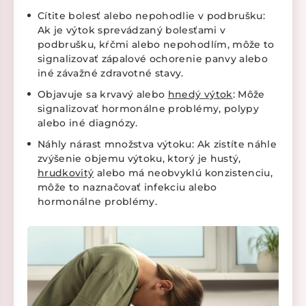
Cítite bolesť alebo nepohodlie v podbrušku:
Ak je výtok sprevádzaný bolesťami v
podbrušku, kŕčmi alebo nepohodlím, môže to
signalizovať zápalové ochorenie panvy alebo
iné závažné zdravotné stavy.
Objavuje sa krvavý alebo
hnedý výtok
: Môže
signalizovať hormonálne problémy, polypy
alebo iné diagnózy.
Náhly nárast množstva výtoku: Ak zistíte náhle
zvýšenie objemu výtoku, ktorý je hustý,
hrudkovitý
alebo má neobvyklú konzistenciu,
môže to naznačovať infekciu alebo
hormonálne problémy.