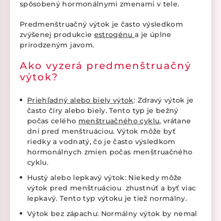
spôsobený hormonálnymi zmenami v tele.
Predmenštruačný výtok je často výsledkom
zvýšenej produkcie
estrogénu
a je úplne
prirodzeným javom.
Ako vyzerá predmenštruačný
výtok?
Priehľadný alebo biely výtok
: Zdravý výtok je
často číry alebo biely. Tento typ je bežný
počas celého
menštruačného cyklu
, vrátane
dní pred menštruáciou. Výtok môže byť
riedky a vodnatý, čo je často výsledkom
hormonálnych zmien počas menštruačného
cyklu.
Hustý alebo lepkavý výtok: Niekedy môže
výtok pred menštruáciou zhustnúť a byť viac
lepkavý. Tento typ výtoku je tiež normálny.
Výtok bez zápachu: Normálny výtok by nemal