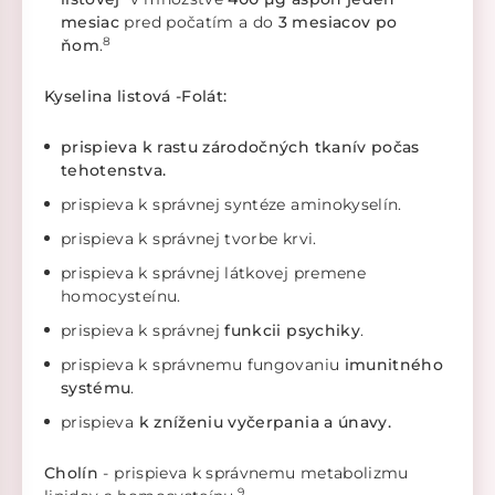
mesiac
pred počatím a do
3 mesiacov po
8
ňom
.
Kyselina listová -Folát:
prispieva k rastu zárodočných tkanív počas
tehotenstva.
prispieva k správnej syntéze aminokyselín.
prispieva k správnej tvorbe krvi.
prispieva k správnej látkovej premene
homocysteínu.
prispieva k správnej
funkcii psychiky
.
prispieva k správnemu fungovaniu
imunitného
systému
.
prispieva
k zníženiu vyčerpania a únavy.
Cholín
- prispieva k správnemu metabolizmu
9