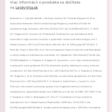
Viac informácií o produkte sa dočítate
na
LejdyVita.sk
Referencie: 1. Salcedo-Bellido I, Martínez-Galiano JM, Olmedo-Requena R, et al.
Association between Vitamin Intake during Pregnancy and Risk of Small for
Gestational Age. Nutrients. 2017 Nov 23;9(12):1277. doi: 10.3390/nu9121277.; 2. Wolf
HT, Hegaard HK, Huusom LD, Pinborg AB. Multivitamin use and adverse birth
outcomes in high-income countries: a systematic review and meta-analysis. Am J
Obstet Gynecol. 2017 Oct;217(4):404.e1-404.e30. doi: 10. 1016/j.ajog.2017.03.029.; 3.
Nohr EA, Olsen J, Bech BH, et al. Periconceptional intake of vitamins and fetal death:
a cohort study on multivitamins and folate. Int J Epidemiol. 2014 Feb;43(1):174-84. doi:
10.1093/ije/dyt214.; 4. Papaleo E, Molgora M, Quaranta L, et al. Myo-inositol products
in polycystic ovary syndrome (PCOS) treatment: quality, labeling accuracy, and cost
comparison. Eur Rev Med Pharmacol Sci. 2011 Feb;15(2):165-74.; 5. Papaleo E, Potenza
MT, Brigante C, et al. Nutrients and infertility: an alternative perspective. Eur Rev Med
Pharmacol Sci. 2011 May;15(5):515-7.; 6. Revelli A, Delle Piane L, Casano S, et al.
Follicular uid content and oocyte quality: from single biochemical markers to
metabolomics. Reprod Biol Endocrinol. 2009 May 4;7:40. doi: 10.1186/ 1477-7827-7-40.;
7. Papaleo E, Unfer V, Baillargeon JP, Chiu TT. Contribution of myo-inositol to
reproduction. Eur J Obstet Gynecol Reprod Biol. 2009 Dec; 147(2):120-3. doi:
10.1016/j.ejogrb.2009.09.008; 8. Úradný vestník Európskej únie L 307/2014. Nariadenie