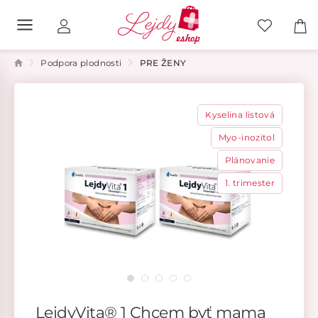
Podpora plodnosti
PRE ŽENY
Kyselina listová
Myo-inozitol
Plánovanie
1. trimester
LejdyVita® 1 Chcem byť mama