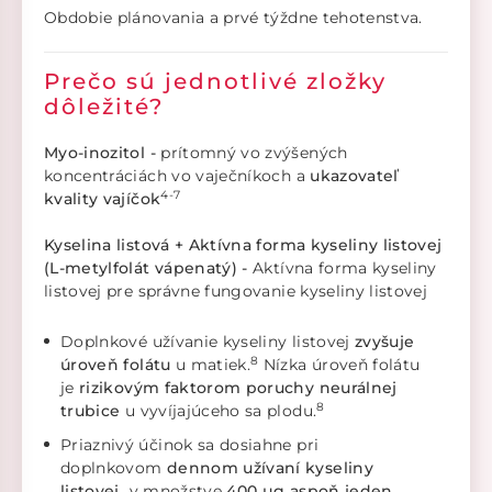
Obdobie plánovania a prvé týždne tehotenstva.
Prečo sú jednotlivé zložky
dôležité?
Myo-inozitol -
prítomný vo zvýšených
koncentráciách vo vaječníkoch a
ukazovateľ
4-7
kvality vajíčok
Kyselina listová + Aktívna forma kyseliny listovej
(L-metylfolát vápenatý) -
Aktívna forma kyseliny
listovej pre správne fungovanie kyseliny listovej
Doplnkové užívanie kyseliny listovej
zvyšuje
8
úroveň folátu
u matiek.
Nízka úroveň folátu
je
rizikovým faktorom poruchy neurálnej
8
trubice
u vyvíjajúceho sa plodu.
Priaznivý účinok sa dosiahne pri
doplnkovom
dennom užívaní kyseliny
listovej
v množstve
400 µg aspoň jeden