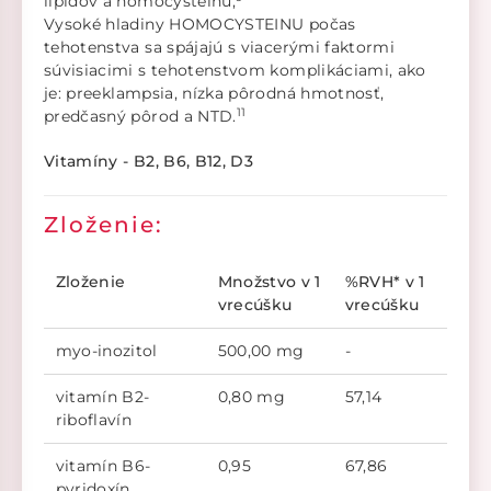
lipidov a homocysteínu,
Vysoké hladiny HOMOCYSTEINU počas
tehotenstva sa spájajú s viacerými faktormi
súvisiacimi s tehotenstvom komplikáciami, ako
je: preeklampsia, nízka pôrodná hmotnosť,
11
predčasný pôrod a NTD.
Vitamíny - B2, B6, B12, D3
Zloženie:
Zloženie
Množstvo v 1
%RVH* v 1
vrecúšku
vrecúšku
myo-inozitol
500,00 mg
-
vitamín B2-
0,80 mg
57,14
riboflavín
vitamín B6-
0,95
67,86
pyridoxín