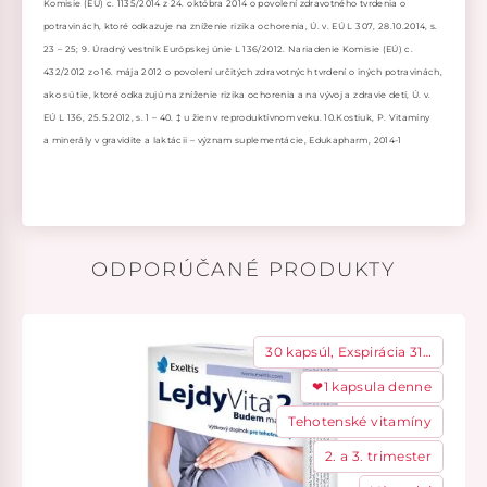
Komisie (EÚ) c. 1135/2014 z 24. októbra 2014 o povolení zdravotného tvrdenia o
potravinách, ktoré odkazuje na zníženie rizika ochorenia, Ú. v. EÚ L 307, 28.10.2014, s.
23 – 25; 9. Úradný vestník Európskej únie L 136/2012. Nariadenie Komisie (EÚ) c.
432/2012 zo 16. mája 2012 o povolení určitých zdravotných tvrdení o iných potravinách,
ako sú tie, ktoré odkazujú na zníženie rizika ochorenia a na vývoj a zdravie detí, Ú. v.
EÚ L 136, 25.5.2012, s. 1 – 40. ‡ u žien v reproduktívnom veku. 10.Kostiuk, P. Vitamíny
a minerály v gravidite a laktácii – význam suplementácie, Edukapharm, 2014-1
ODPORÚČANÉ PRODUKTY
30 kapsúl, Exspirácia 31…
❤1 kapsula denne
Tehotenské vitamíny
2. a 3. trimester