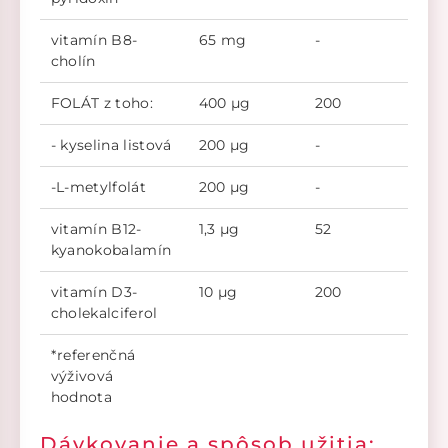
vitamín B8-
65 mg
-
cholín
FOLÁT z toho:
400 µg
200
- kyselina listová
200 µg
-
-L-metylfolát
200 µg
-
vitamín B12-
1,3 µg
52
kyanokobalamín
vitamín D3-
10 µg
200
cholekalciferol
*referenčná
výživová
hodnota
Dávkovanie a spôsob užitia: