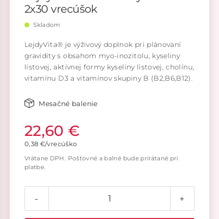
2x30 vrecúšok
Skladom
LejdyVita® je výživový doplnok pri plánovaní
gravidity s obsahom myo-inozitolu, kyseliny
listovej, aktívnej formy kyseliny listovej, cholínu,
vitamínu D3 a vitamínov skupiny B (B2,B6,B12).
Mesačné balenie
22,60 €
0,38 €/vrecúško
Vrátane DPH. Poštovné a balné bude prirátané pri
platbe.
-
+