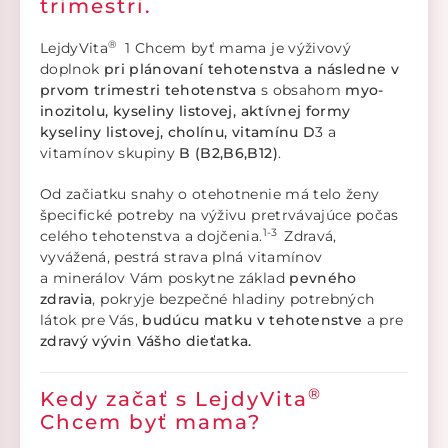
trimestri.
®
LejdyVita
1 Chcem byť mama je výživový
doplnok
pri plánovaní tehotenstva a následne v
prvom trimestri tehotenstva
s obsahom
myo-
inozitolu,
kyseliny listovej, aktívnej formy
kyseliny listovej, cholínu, vitamínu D
3 a
vitamínov skupiny
B (B2,B6,B12)
.
Od začiatku snahy o otehotnenie má telo ženy
špecifické potreby na výživu pretrvávajúce počas
1-3
celého tehotenstva a dojčenia.
Zdravá,
vyvážená, pestrá strava plná vitamínov
a minerálov Vám poskytne základ
pevného
zdravia
, pokryje bezpečné hladiny potrebných
látok pre Vás,
budúcu matku v tehotenstve
a pre
zdravý vývin Vášho dieťatka.
®
Kedy začať s LejdyVita
Chcem byť mama?