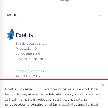
MENU
Exeltis Slovakia s. r. o.
Prievozská 4D
821 09 Bratislava
Slovenská Republika
info@lejdyeshop.sk
+421 905 867 177
Pon – Pia: 9:30 – 16:00
Exeltis Slovakia s. r. o. využíva cookies a iné obdobné
technológie, aby sme vedeli, ako poskytovať čo najlepší
zážitok na našich webových stránkach, vrátane
prispôsobenia obsahu a reklám, poskytovania funkcií