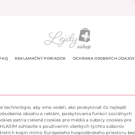
FAQ
REKLAMAČNÝ PORIADOK
OCHRANA OSOBNÝCH ÚDAJOV
k
bné technológie, aby sme vedeli, ako poskytovať čo najlepší
6:00
Doručujeme len
spôsobenia obsahu a reklám, poskytovania funkcií sociálnych
ookies patria cielené cookies pre médiá a súbory cookies pre
SÚHLASÍM súhlasíte s používaním všetkých týchto súborov
 tretích krajín mimo Európskeho hospodárskeho priestoru be