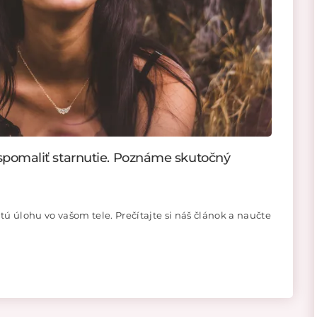
o spomaliť starnutie. Poznáme skutočný
ú úlohu vo vašom tele. Prečítajte si náš článok a naučte