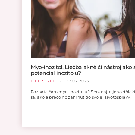
Myo-inozitol. Liečba akné či nástroj ak
potenciál inozitolu?
LIFE STYLE
-
27.07.2023
Poznáte čaro myo-inozitolu? Spoznajte jeho dôležit
sa, ako a prečo ho zahrnúť do svojej životosprávy.