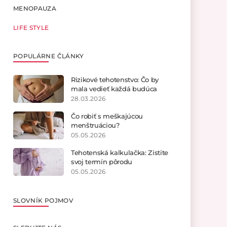
MENOPAUZA
LIFE STYLE
POPULÁRNE ČLÁNKY
Rizikové tehotenstvo: Čo by
mala vedieť každá budúca
mamička?
28.03.2026
Čo robiť s meškajúcou
menštruáciou?
05.05.2026
Tehotenská kalkulačka: Zistite
svoj termín pôrodu
05.05.2026
SLOVNÍK POJMOV