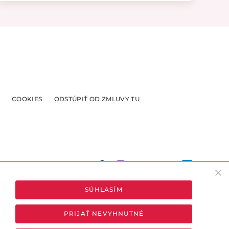
COOKIES
ODSTÚPIŤ OD ZMLUVY TU
SÚHLASÍM
 v rámci SR, pokiaľ máte záujem o doručenie do inej krajiny,
kontaktujte nás na emailovej adrese
info@lejdyeshop.sk
PRIJAŤ NEVYHNUTNÉ
z