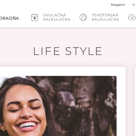
Magazín
O
OVULAČNÁ
TEHOTENSKÁ
ORADŇA
KALKULAČKA
KALKULAČKA
LIFE STYLE