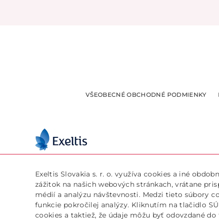
VŠEOBECNÉ OBCHODNÉ PODMIENKY
Exeltis Slovakia s. r. o.
info@lejdyeshop.s
Prievozská 4D
+421 905 867 177
Exeltis Slovakia s. r. o. využíva cookies a iné obdo
821 09 Bratislava
Pon – Pia: 9:30 – 1
zážitok na našich webových stránkach, vrátane pri
Slovenská Republika
médií a analýzu návštevnosti. Medzi tieto súbory c
funkcie pokročilej analýzy. Kliknutím na tlačidlo 
cookies a taktiež, že údaje môžu byť odovzdané do