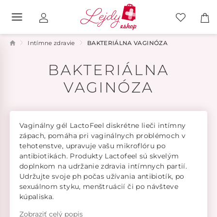
Intímne zdravie
BAKTERIÁLNA VAGINÓZA
BAKTERIÁLNA
VAGINÓZA
Vaginálny gél LactoFeel diskrétne lieči intímny
zápach, pomáha pri vaginálnych problémoch v
tehotenstve, upravuje vašu mikroflóru po
antibiotikách. Produkty Lactofeel sú skvelým
doplnkom na udržanie zdravia intímnych partií.
Udržujte svoje ph počas užívania antibiotík, po
sexuálnom styku, menštruácií či po návšteve
kúpaliska.
Zobraziť celý popis