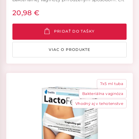
sa opäť čistá, zdravá, voňavá. LactoFeel® je
20,98 €
zdravotnícka pomôcka.
PRIDAŤ DO TAŠKY
VIAC O PRODUKTE
7x5 ml tuba
Bakteriálna vaginóza
Vhodný aj v tehotenstve