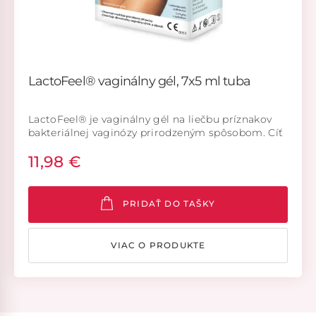
LactoFeel® vaginálny gél, 7x5 ml tuba
LactoFeel® je vaginálny gél na liečbu príznakov
bakteriálnej vaginózy prirodzeným spôsobom. Cíť
sa opäť čistá, zdravá, voňavá. LactoFeel® je
11,98 €
zdravotnícka pomôcka.
PRIDAŤ DO TAŠKY
VIAC O PRODUKTE