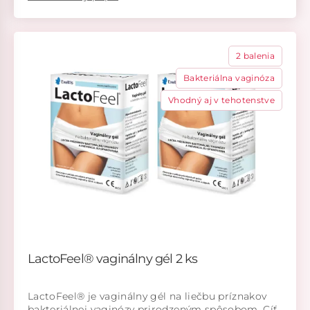
2 balenia
Bakteriálna vaginóza
Vhodný aj v tehotenstve
LactoFeel® vaginálny gél 2 ks
LactoFeel® je vaginálny gél na liečbu príznakov
bakteriálnej vaginózy prirodzeným spôsobom. Cíť