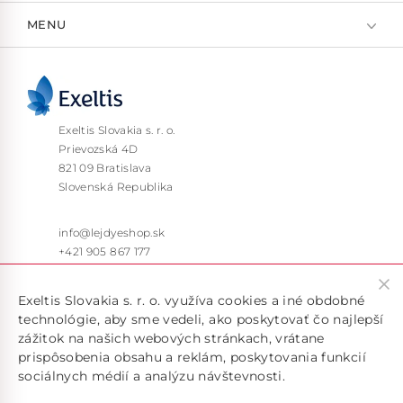
MENU
Exeltis Slovakia s. r. o.
Prievozská 4D
821 09 Bratislava
Slovenská Republika
info@lejdyeshop.sk
+421 905 867 177
Pon – Pia: 9:30 – 16:00
Exeltis Slovakia s. r. o. využíva cookies a iné obdobné
technológie, aby sme vedeli, ako poskytovať čo najlepší
zážitok na našich webových stránkach, vrátane
prispôsobenia obsahu a reklám, poskytovania funkcií
sociálnych médií a analýzu návštevnosti.
Doručujeme len v rámci SR, pokiaľ máte záujem o doručenie