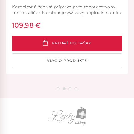
Komplexná ženská príprava pred tehotenstvom.
Tento balíček kombinuje výživový doplnok Inofolic
Premium s probiotikami MUSA Lactofem –
109,98 €
ideálne pre ženy, ktoré chcú doplniť dôležité živiny
a zároveň podporiť zdravú vaginálnu mikroflóru.
PRIDAŤ DO TAŠKY
VIAC O PRODUKTE