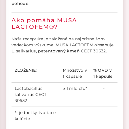
pohode.
Ako pomáha MUSA
LACTOFEM®?
Naša receptúra ​​je založená na najprísnejšom
vedeckom výskume. MUSA LACTOFEM obsahuje
L. salivarius,
patentovaný kmeň
CECT 30632.
ZLOŽENIE:
Množstvo v
% OVD v
1 kapsule
1 kapsule
Lactobacillus
≥ 1 mld cfu*
-
salivarius CECT
30632
*- jednotky tvoriace
kolónie