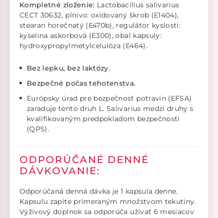
Kompletné zloženie:
Lactobacillus salivarius
CECT 30632, plnivo: oxidovaný škrob (E1404),
stearan horečnatý (E470b), regulátor kyslosti:
kyselina askorbová (E300), obal kapsuly:
hydroxypropylmetylcelulóza (E464).
Bez lepku, bez laktózy.
Bezpečné počas tehotenstva.
Európsky úrad pre bezpečnosť potravín (EFSA)
zaraduje tento druh L. Salivarius medzi druhy s
kvalifikovaným predpokladom bezpečnosti
(QPS).
ODPORÚČANÉ DENNÉ
DÁVKOVANIE:
Odporúčaná denná dávka je 1 kapsula denne.
Kapsulu zapite primeraným množstvom tekutiny.
Výživový doplnok sa odporúča užívať 6 mesiacov