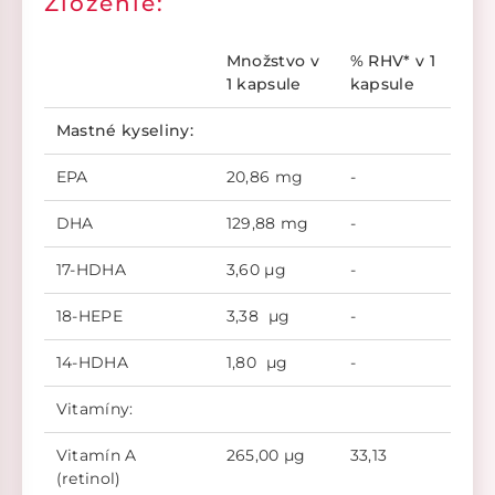
Zloženie:
Množstvo v
% RHV* v 1
1 kapsule
kapsule
Mastné kyseliny:
EPA
20,86 mg
-
DHA
129,88 mg
-
17-HDHA
3,60 µg
-
18-HEPE
3,38 µg
-
14-HDHA
1,80 µg
-
Vitamíny:
Vitamín A
265,00 µg
33,13
(retinol)