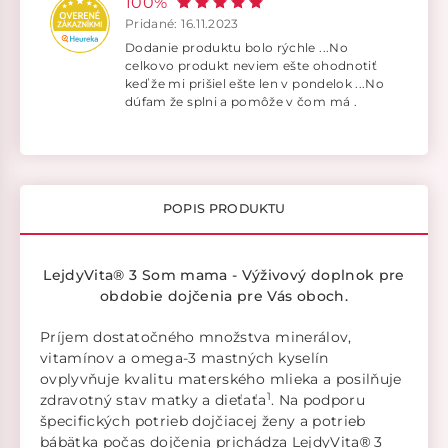
100%
Pridané: 16.11.2023
Dodanie produktu bolo rýchle ...No
celkovo produkt neviem ešte ohodnotiť
keď že mi prišiel ešte len v pondelok ...No
dúfam že splni a pomôže v čom má .
POPIS PRODUKTU
LejdyVita® 3 Som mama - Výživový doplnok pre
obdobie dojčenia pre Vás oboch.
Príjem dostatočného množstva minerálov,
vitamínov a omega-3 mastných kyselín
ovplyvňuje kvalitu materského mlieka a posilňuje
1
zdravotný stav matky a dieťaťa
. Na podporu
špecifických potrieb dojčiacej ženy a potrieb
bábätka počas dojčenia prichádza LejdyVita
3
®