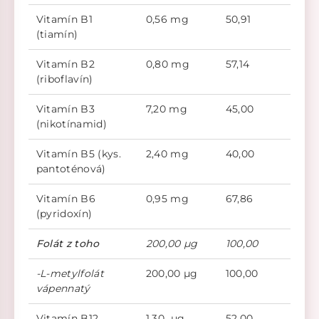
Vitamín B1
0,56 mg
50,91
(tiamín)
Vitamín B2
0,80 mg
57,14
(riboflavín)
Vitamín B3
7,20 mg
45,00
(nikotínamid)
Vitamín B5 (kys.
2,40 mg
40,00
pantoténová)
Vitamín B6
0,95 mg
67,86
(pyridoxín)
Folát z toho
200,00 µg
100,00
-L-metylfolát
200,00 µg
100,00
vápennatý
Vitamín B12
1,30 µg
52,00