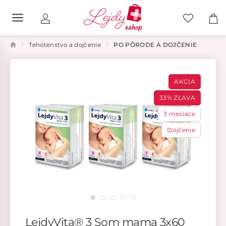
Tehotenstvo a dojčenie
PO PÔRODE A DOJČENIE
AKCIA
33% ZĽAVA
3 mesiace
Dojčenie
LejdyVita® 3 Som mama 3x60