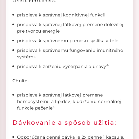
Železo Ferrochel®:
prispieva k správnej kognitívnej funkcii
prispieva k správnej látkovej premene dôležitej
pre tvorbu energie
prispieva k správnemu prenosu kyslíka v tele
prispieva k správnemu fungovaniu imunitného
systému
4
prispieva k zníženiu vyčerpania a únavy
Cholín:
prispieva k správnej látkovej premene
homocysteínu a lipidov, k udržaniu normálnej
4
funkcie pečenie
Dávkovanie a spôsob užitia:
Odporúčaná denná dávka je 2x denne 1 kapsula.