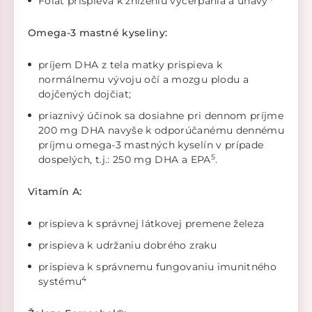
Folát prispieva k zníženiu vyčerpania a únavy
Omega-3 mastné kyseliny:
príjem DHA z tela matky prispieva k
normálnemu vývoju očí a mozgu plodu a
dojčených dojčiat;
priaznivý účinok sa dosiahne pri dennom príjme
200 mg DHA navyše k odporúčanému dennému
príjmu omega-3 mastných kyselín v prípade
5
dospelých, t.j.: 250 mg DHA a EPA
.
Vitamín A:
prispieva k správnej látkovej premene železa
prispieva k udržaniu dobrého zraku
prispieva k správnemu fungovaniu imunitného
4
systému