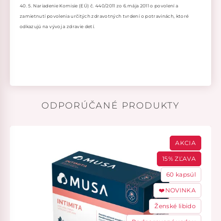
40. 5. Nariadenie Komisie (EÚ) č. 440/2011 zo 6.mája 2011 o povolení a
zamietnutí povolenia určitých zdravotných tvrdení o potravinách, ktoré
odkazujú na vývoj a zdravie detí.
ODPORÚČANÉ PRODUKTY
AKCIA
15% ZĽAVA
60 kapsúl
❤️NOVINKA
Ženské libido