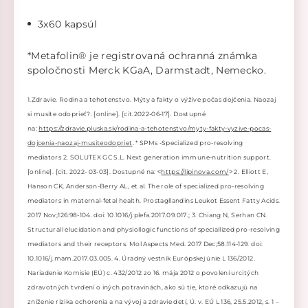
3x60 kapsúl
*Metafolin® je registrovaná ochranná známka
spoločnosti Merck KGaA, Darmstadt, Nemecko.
1.Zdravie. Rodina a tehotenstvo. Mýty a fakty o výžive počas dojčenia. Naozaj
si musíte odoprieť?. [online]. [cit.2022-06-17]. Dostupné
na:
https://zdravie.pluska.sk/rodina-a-tehotenstvo/myty-fakty-vyzive-pocas-
dojcenia-naozaj-musiteodopriet
. * SPMs -Specialized pro-resolving
mediators 2. SOLUTEX GC S.L. Next generation immune-nutrition support.
[online]. [cit. 2022- 03-03]. Dostupné na: ˂
https://lipinova.com/
˃ 2. Elliott E,
Hanson CK, Anderson-Berry AL, et al. The role of specialized pro-resolving
mediators in maternal-fetal health. Prostagllandins Leukot Essent Fatty Acids.
2017 Nov;126:98-104. doi: 10.1016/j.plefa.2017.09.017.; 3. Chiang N, Serhan CN.
Structurall elucidation and physiollogic functions of speciallized pro-resolving
mediators and their receptors. Mol Aspects Med. 2017 Dec;58:114-129. doi:
10.1016/j.mam.2017.03.005. 4. Úradný vestník Európskej únie L 136/2012.
Nariadenie Komisie (EÚ) c. 432/2012 zo 16. mája 2012 o povolení urcitých
zdravotných tvrdení o iných potravinách, ako sú tie, ktoré odkazujú na
zníženie rizika ochorenia a na vývoj a zdravie detí, Ú. v. EÚ L 136, 25.5.2012, s. 1 –