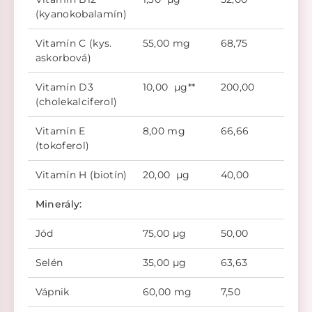
(kyanokobalamín)
Vitamín C (kys.
55,00 mg
68,75
askorbová)
Vitamín D3
10,00 µg**
200,00
(cholekalciferol)
Vitamín E
8,00 mg
66,66
(tokoferol)
Vitamín H (biotín)
20,00 µg
40,00
Minerály:
Jód
75,00 µg
50,00
Selén
35,00 µg
63,63
Vápnik
60,00 mg
7,50