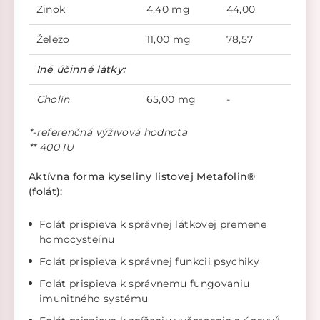
Zinok
4,40 mg
44,00
Železo
11,00 mg
78,57
Iné účinné látky:
Cholín
65,00 mg
-
*-referenčná výživová hodnota
** 400 IU
Aktívna forma kyseliny listovej Metafolin®
(folát):
Folát prispieva k správnej látkovej premene
homocysteínu
Folát prispieva k správnej funkcii psychiky
Folát prispieva k správnemu fungovaniu
imunitného systému
4