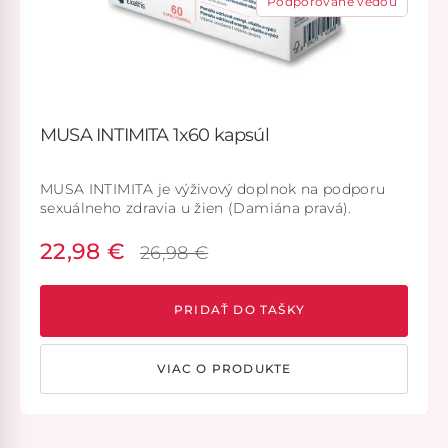
Podporované vedou
MUSA INTIMITA 1x60 kapsúl
MUSA INTIMITA je výživový doplnok na podporu
sexuálneho zdravia u žien (Damiána pravá).
Pomáha udržiavať energiu, vitalitu a výdrž (Vitánia
opojná).
22,98 €
26,98 €
PRIDAŤ DO TAŠKY
VIAC O PRODUKTE