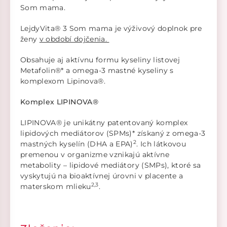
Som mama.
LejdyVita® 3 Som mama je výživový doplnok pre
ženy
v období dojčenia.
Obsahuje aj aktívnu formu kyseliny listovej
Metafolin®* a omega-3 mastné kyseliny s
komplexom Lipinova®.
Komplex LIPINOVA®
LIPINOVA® je unikátny patentovaný komplex
lipidových mediátorov (SPMs)* získaný z omega-3
2
mastných kyselín (DHA a EPA)
. Ich látkovou
premenou v organizme vznikajú aktívne
metabolity – lipidové mediátory (SMPs), ktoré sa
vyskytujú na bioaktívnej úrovni v placente a
2,3
materskom mlieku
.