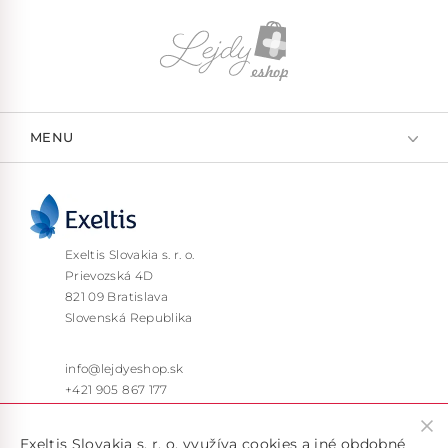
MENU
Exeltis Slovakia s. r. o.
Prievozská 4D
821 09 Bratislava
Slovenská Republika
info@lejdyeshop.sk
+421 905 867 177
Pon – Pia: 9:30 – 16:00
Exeltis Slovakia s. r. o. využíva cookies a iné obdobné