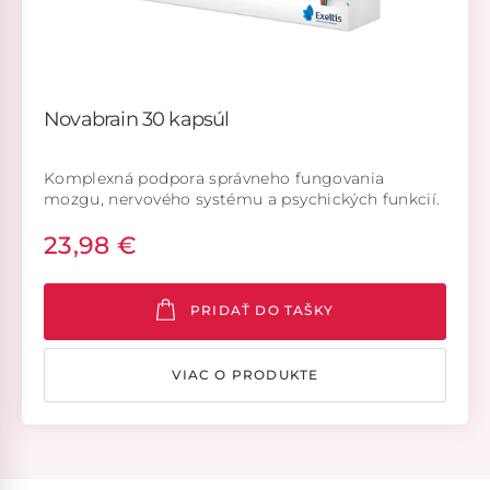
Novabrain 30 kapsúl
Komplexná podpora správneho fungovania
mozgu, nervového systému a psychických funkcií.
Starostlivo zostavené zloženie bolo navrhnuté pre
23,98 €
podporu správneho fungovania mozgu, nervového
systému a psychických funkcií počas každodennej
mentálnej záťaže
PRIDAŤ DO TAŠKY
VIAC O PRODUKTE