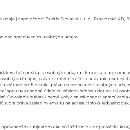
aje je spoločnosť Exeltis Slovakia s. r. o., Prievozská 4D, 8
ad nad spracúvaním osobných údajov:
zkovateľa prístup k osobným údajom, ktoré sú o nej spracúv
osobných údajov, právo namietať voči spracúvaniu osobných 
 vrátane profilovania, právo na prenosnosť osobných údajov,
eľ spracúva osobné údaje na základe súhlasu dotknutej osob
ať. Odvolanie súhlasu nemá vplyv na zákonnosť spracúvania
 svoje práva zaslaním emailu na adresu: info@lejdyeshop.sk
oprávneným subjektom ako sú inštitúcie a organizácie, ktor