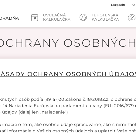
Magazín
O
OVULAČNÁ
TEHOTENSKÁ
ORADŇA
KALKULAČKA
KALKULAČKA
 OCHRANY OSOBNÝCH
ZÁSADY OCHRANY OSOBNÝCH ÚDAJO
knutých osôb podľa §19 a §20 Zákona č.18/2018Z.z. o ochrane
13 a 14 Nariadenia Európskeho parlamentu a rady (EU) 2016/679
dajov (ďalej len „nariadenie“)
formácie o tom, aké osobné údaje spracúvame, ako s nimi za
ť informácie o Vašich osobných údajoch a uplatniť Vaše prá