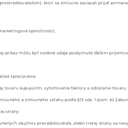
rostredkovateľom), ktorí sa zmluvne zaviazali prijať primer
 marketingové spoločnosti),
jej príkaz môžu byť osobné údaje poskytnuté ďalším príjemc
áklad spracúvania
j tovaru kupujúcim, vyhotovenie faktúry a odoslanie tovaru
luvného a zmluvného vzťahu podľa §13 ods. 1 písm. b) Zákona, 
ej strany:
nených záujmov prevádzkovateľa, alebo tretej strany sa nev