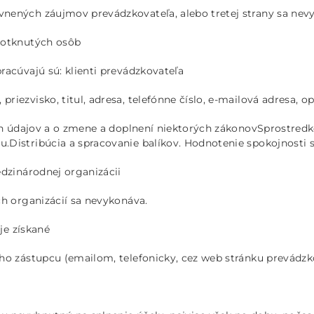
nených záujmov prevádzkovateľa, alebo tretej strany sa nev
dotknutých osôb
racúvajú sú: klienti prevádzkovateľa
iezvisko, titul, adresa, telefónne číslo, e-mailová adresa, op
ch údajov a o zmene a doplnení niektorých zákonovSprostredko
.Distribúcia a spracovanie balíkov. Hodnotenie spokojnosti
edzinárodnej organizácii
ch organizácií sa nevykonáva.
je získané
ho zástupcu (emailom, telefonicky, cez web stránku prevádzk