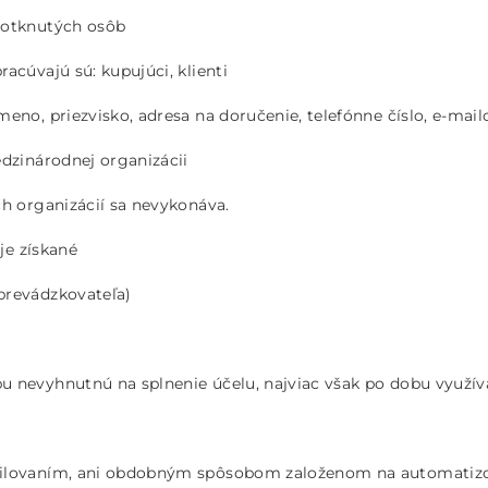
dotknutých osôb
acúvajú sú: kupujúci, klienti
eno, priezvisko, adresa na doručenie, telefónne číslo, e-mail
edzinárodnej organizácii
ch organizácií sa nevykonáva.
je získané
prevádzkovateľa)
 nevyhnutnú na splnenie účelu, najviac však po dobu využíva
ofilovaním, ani obdobným spôsobom založenom na automatiz