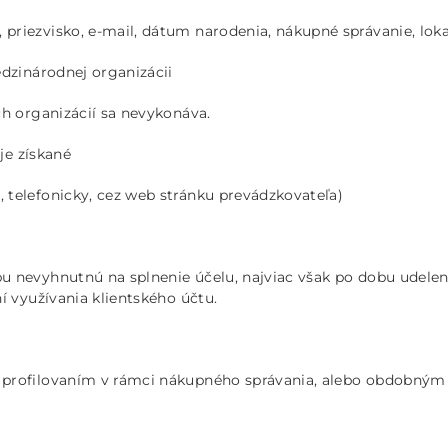
riezvisko, e-mail, dátum narodenia, nákupné správanie, lokal
edzinárodnej organizácii
ch organizácií sa nevykonáva.
je získané
telefonicky, cez web stránku prevádzkovateľa)
 nevyhnutnú na splnenie účelu, najviac však po dobu udelen
í využívania klientského účtu.
e profilovaním v rámci nákupného správania, alebo obdob