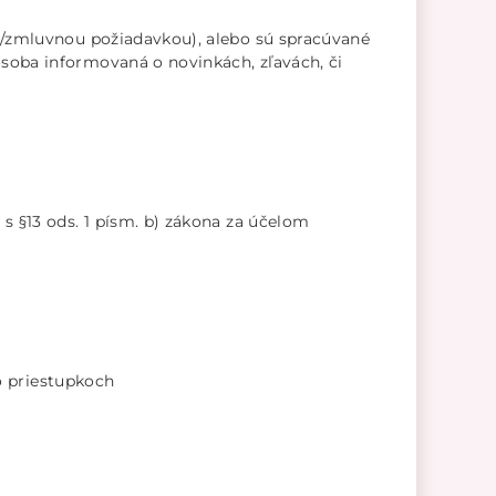
u/zmluvnou požiadavkou), alebo sú spracúvané
soba informovaná o novinkách, zľavách, či
s §13 ods. 1 písm. b) zákona za účelom
 o priestupkoch