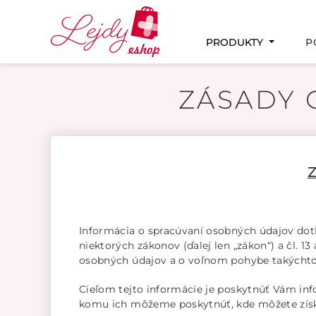
PRODUKTY
P
PAMÄŤ A KONCENTRÁCIA
MENŠTRUAČNÝ CYKLUS
PODPORA PLODNOSTI
TEHOTENSTVO A DOJČENIE
INTÍMNE ZDRAVIE
ZÁSADY
Informácia o spracúvaní osobných údajov dot
niektorých zákonov (ďalej len „zákon“) a čl. 
osobných údajov a o voľnom pohybe takýchto ú
Cieľom tejto informácie je poskytnúť Vám in
komu ich môžeme poskytnúť, kde môžete získa