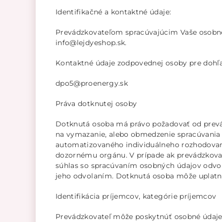
Identifikačné a kontaktné údaje:
Prevádzkovateľom spracúvajúcim Vaše osobné úd
info@lejdyeshop.sk.
Kontaktné údaje zodpovednej osoby pre dohľ
dpo5@proenergy.sk
Práva dotknutej osoby
Dotknutá osoba má právo požadovať od prevád
na vymazanie, alebo obmedzenie spracúvania 
automatizovaného individuálneho rozhodovania
dozornému orgánu. V prípade ak prevádzkovat
súhlas so spracúvaním osobných údajov odvol
jeho odvolaním. Dotknutá osoba môže uplatniť
Identifikácia príjemcov, kategórie príjemcov
Prevádzkovateľ môže poskytnúť osobné údaje 