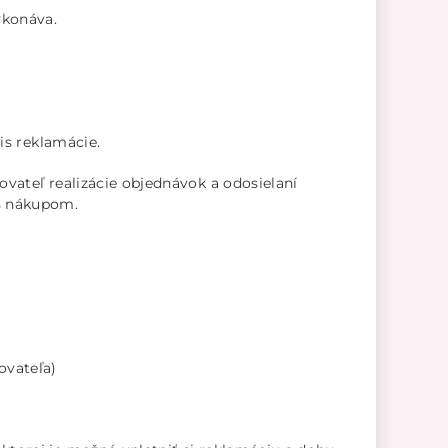
ykonáva.
is reklamácie.
vateľ realizácie objednávok a odosielaní
 s nákupom.
ovateľa)