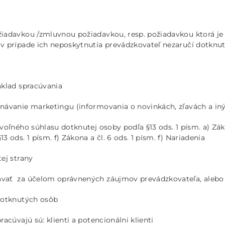
iadavkou /zmluvnou požiadavkou, resp. požiadavkou ktorá je
v prípade ich neposkytnutia prevádzkovateľ nezaručí dotknut
áklad spracúvania
návanie marketingu (informovania o novinkách, zľavách a i
ľného súhlasu dotknutej osoby podľa §13 ods. 1 písm. a) Zákon
ds. 1 písm. f) Zákona a čl. 6 ods. 1 písm. f) Nariadenia
ej strany
ať za účelom oprávnených záujmov prevádzkovateľa, alebo t
dotknutých osôb
cúvajú sú: klienti a potencionálni klienti