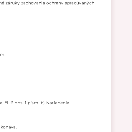
ané záruky zachovania ochrany spracúvaných
om.
čl. 6 ods. 1 písm. b) Nariadenia.
ykonáva.