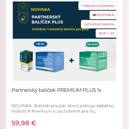
1-Mesačné balenie
❤️NOVINKA
Výhodné balenie
BMI < 25
Partnerský balíček PREMIUM PLUS 1x
NOVINKA. Balíček pre pár, ktorý plánuje bábätko.
Inofolic® Premium a Lactofem® pre ňu,
Folandrol® pre neho.
59,98 €