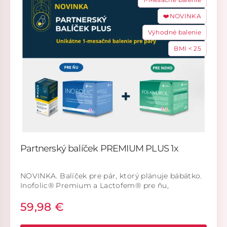
❤️NOVINKA
Výhodné balenie
BMI < 25
Partnerský balíček PREMIUM PLUS 1x
NOVINKA. Balíček pre pár, ktorý plánuje bábätko.
Inofolic® Premium a Lactofem® pre ňu,
Folandrol® pre neho.
59,98 €