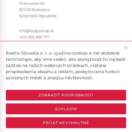
Prievozská 4D
821 09 Bratislava
Slovenská Republika
info@lejdyeshop.sk
+421 905 867 177
Pon – Pia: 9:30 – 16:00
Exeltis Slovakia s. r. o. využíva cookies a iné obdobné
technológie, aby sme vedeli, ako poskytovať čo najlepší
zážitok na našich webových stránkach, vrátane
prispôsobenia obsahu a reklám, poskytovania funkcií
sociálnych médií a analýzu návštevnosti.
Doručujeme len v rámci SR, pokiaľ máte záujem o doručenie
do inej krajiny, kontaktujte nás na emailovej adrese
info@lejdyeshop.sk
ZOBRAZIŤ PODROBNOSTI
SÚHLASÍM
2026 Exeltis Slovakia s. r. o. All rights reserved.
PRIJAŤ NEVYHNUTNÉ
Upraviť nastavenia Cookies