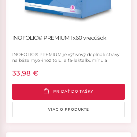
INOFOLIC® PREMIUM 1x60 vrecúšok
INOFOLIC® PREMIUM je výživový doplnok stravy
na báze myo-inozitolu, alfa-laktalbumínu a
kyseliny listovej. Vhodný na doplnenie
33,98 €
dodatočného množstva myo-inozitolu, alfa-
laktalbumínu a kysliny listovej v prípade ich
zníženého prísunu v strave alebo pri ich zvýšenej
potrebe v organizme.
PRIDAŤ DO TAŠKY
VIAC O PRODUKTE