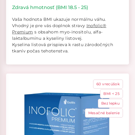
Zdravá hmotnosť (BMI 18.5 - 25)
Vaša hodnota BMI ukazuje normálnu váhu.
Vhodný je pre vás doplnok stravy
Inofolic®
Premium
s obsahom myo-inositolu, alfa-
laktalbumínu a kyseliny listovej.
Kyselina listová prispieva k rastu zárodočných
tkanív počas tehotenstva.
60 vrecúšok
BMI < 25
Bez lepku
Mesačné balenie