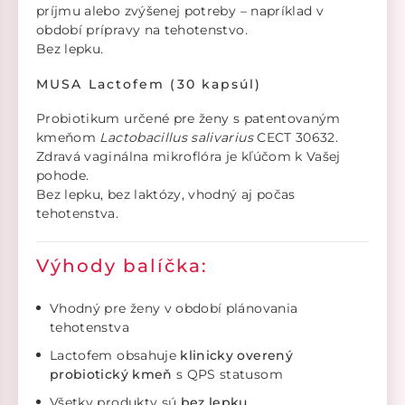
príjmu alebo zvýšenej potreby – napríklad v
období prípravy na tehotenstvo.
Bez lepku.
MUSA Lactofem (30 kapsúl)
Probiotikum určené pre ženy s patentovaným
kmeňom
Lactobacillus salivarius
CECT 30632.
Zdravá vaginálna mikroflóra je kľúčom k Vašej
pohode.
Bez lepku, bez laktózy, vhodný aj počas
tehotenstva.
Výhody balíčka:
Vhodný pre ženy v období plánovania
tehotenstva
Lactofem obsahuje
klinicky overený
probiotický kmeň
s QPS statusom
Všetky produkty sú
bez lepku