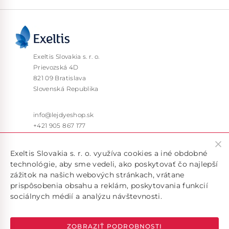
Exeltis Slovakia s. r. o.
Prievozská 4D
821 09 Bratislava
Slovenská Republika
info@lejdyeshop.sk
+421 905 867 177
Pon – Pia: 9:30 – 16:00
Exeltis Slovakia s. r. o. využíva cookies a iné obdobné
technológie, aby sme vedeli, ako poskytovať čo najlepší
zážitok na našich webových stránkach, vrátane
prispôsobenia obsahu a reklám, poskytovania funkcií
sociálnych médií a analýzu návštevnosti.
Doručujeme len v rámci SR, pokiaľ máte záujem o doručenie
do inej krajiny, kontaktujte nás na emailovej adrese
info@lejdyeshop.sk
ZOBRAZIŤ PODROBNOSTI