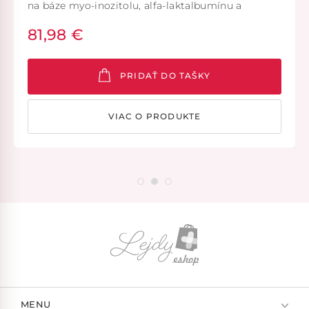
na báze myo-inozitolu, alfa-laktalbumínu a
kyseliny listovej. Vhodný na doplnenie
81,98 €
dodatočného množstva myo-inozitolu, alfa-
laktalbumínu a kysliny listovej v prípade ich
zníženého prísunu v strave alebo pri ich zvýšenej
potrebe v organizme.
PRIDAŤ DO TAŠKY
VIAC O PRODUKTE
MENU