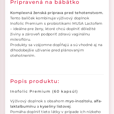
Pripravená na bábätko
Komplexná ženská príprava pred tehotenstvom.
Tento balíček kombinuje výživový doplnok
Inofolic Premium s probiotikami MUSA Lactofem
– ideálne pre ženy, ktoré chcú doplniť dôležité
živiny a zároveň podporiť zdravú vaginálnu
mikroflóru.
Produkty sa vzájomne dopĺňajú a sú vhodné aj na
dlhodobejšie užívanie pred plánovaným
otehotnením.
Popis produktu:
Inofolic Premium (60 kapsúl)
Výživový doplnok s obsahom
myo-inozitolu
,
alfa-
laktalbumínu
a
kyseliny listovej
.
Pomáha doplniť tieto látky v prípade ich nízkeho