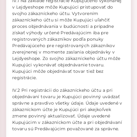
IV.1 Na základe registrácie Kupujúceho vykonanej
v Lejdyeshope môže Kupujúci pristupovať do
svojho zákazníckeho účtu. Vytvorením
zákazníckeho účtu si môže Kupujúci uľahčiť
proces objednávania v budúcnosti a prípadne
získať výhody určené Predávajúcim iba pre
registrovaných zákazníkov podľa ponuky
Predávajúceho pre registrovaných zákazníkov
zverejnenej v momente zaslania objednávky v
Lejdyeshope. Zo svojho zákazníckeho účtu môže
Kupujúci vykonávať objednávanie tovaru.
Kupujúci môže objednávať tovar tiež bez
registrácie.
IV.2 Pri registrácii do zákazníckeho účtu a pri
objednávaní tovaru je Kupujúci povinný uvádzať
správne a pravdivo všetky údaje. Údaje uvedené v
zákazníckom účte je Kupujúci pri akejkoľvek
zmene povinný aktualizovať. Údaje uvedené
Kupujúcim v zákazníckom účte a pri objednávaní
tovaru sú Predávajúcim považované za správne.