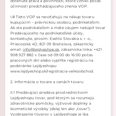
dotknuté práva a povinnosti, ktoré vznikli počas
účinnosti predchádzajúceho znenia VOP.
I.8 Tieto VOP sa nevzťahujú na nákup tovaru
kupujúcim – právnickou osobou, podnikateľom.
Ak ste podnikateľom a máte záujem nakúpiť tovar
Predávajúceho na podnikateľské účely,
kontaktujte, prosím: Exeltis Slovakia s. r. o.,
Prievozská 4D, 821 09 Bratislava, zákaznícky
email:
info@lejdyeshop.sk
, zákaznícka linka: +421
908 927 882 v čase od 09:00 do 16:00 počas
pracovných dní alebo vyplňte registráciu na
podstránke Lejdyeshopu:
www.lejdyeshop.sk/registracia-velkoobchod.
2. Informácie o tovare a cenách tovaru
II.1 Predávajúci predáva prostredníctvom
Lejdyeshopu tovar, pod ktorým sa rozumejú
zdravotnícke pomôcky, výživové doplnky a
kozmetické výrobky (ďalej len ako „tovar“).
Vyobrazenie tovarov v Lejdyeshope je iba