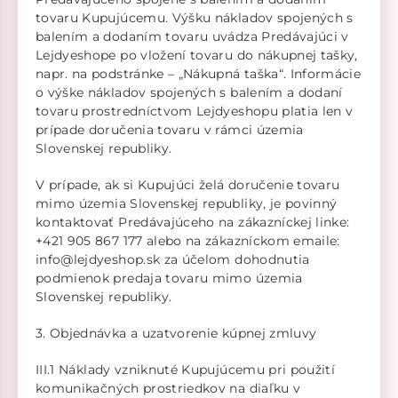
tovaru Kupujúcemu. Výšku nákladov spojených s
balením a dodaním tovaru uvádza Predávajúci v
Lejdyeshope po vložení tovaru do nákupnej tašky,
napr. na podstránke – „Nákupná taška“. Informácie
o výške nákladov spojených s balením a dodaní
tovaru prostredníctvom Lejdyeshopu platia len v
prípade doručenia tovaru v rámci územia
Slovenskej republiky.
V prípade, ak si Kupujúci želá doručenie tovaru
mimo územia Slovenskej republiky, je povinný
kontaktovať Predávajúceho na zákazníckej linke:
+421 905 867 177 alebo na zákazníckom emaile:
info@lejdyeshop.sk za účelom dohodnutia
podmienok predaja tovaru mimo územia
Slovenskej republiky.
3. Objednávka a uzatvorenie kúpnej zmluvy
III.1 Náklady vzniknuté Kupujúcemu pri použití
komunikačných prostriedkov na diaľku v