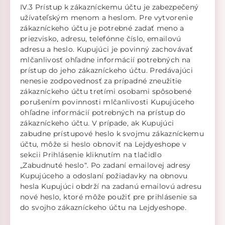
IV.3 Prístup k zákazníckemu účtu je zabezpečený
užívateľským menom a heslom. Pre vytvorenie
zákazníckeho účtu je potrebné zadať meno a
priezvisko, adresu, telefónne číslo, emailovú
adresu a heslo. Kupujúci je povinný zachovávať
mlčanlivosť ohľadne informácií potrebných na
prístup do jeho zákazníckeho účtu. Predávajúci
nenesie zodpovednosť za prípadné zneužitie
zákazníckeho účtu tretími osobami spôsobené
porušením povinnosti mlčanlivosti Kupujúceho
ohľadne informácií potrebných na prístup do
zákazníckeho účtu. V prípade, ak Kupujúci
zabudne prístupové heslo k svojmu zákazníckemu
účtu, môže si heslo obnoviť na Lejdyeshope v
sekcii Prihlásenie kliknutím na tlačidlo
„Zabudnuté heslo“. Po zadaní emailovej adresy
Kupujúceho a odoslaní požiadavky na obnovu
hesla Kupujúci obdrží na zadanú emailovú adresu
nové heslo, ktoré môže použiť pre prihlásenie sa
do svojho zákazníckeho účtu na Lejdyeshope.