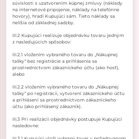
súvislosti s uzatvorením kúpnej zmluvy (náklady
na internetové pripojenie, náklady na telefónne
hovory), hradí Kupujúci sám. Tieto náklady sa
nelíšia od základnej sadzby.
III.2 Kupujúci realizuje objednávku tovaru jedným
z nasledujúcich spôsobov:
III.2.1 vložením vybraného tovaru do „Nákupnej
tašky“ bez registrácie a prihlásenia sa
prostredníctvom zákazníckeho účtu (ako hosť),
alebo
III.2.2 vložením vybraného tovaru do „Nákupnej
tašky“ po registrácii, vytvorení zákazníckeho účtu
a prihlásení sa prostredníctvom zákazníckeho
účtu (ako prihlásený zákazník).
III.3 Pri realizácii objednávky postupuje Kupujúci
nasledovne:
III.3.1 Kupujúci vloží vybraný tovar v požadovanom