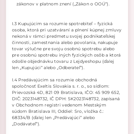
zákonov v platnom znení („Zákon o OOÚ“).
I.3 Kupujúcim sa rozumie spotrebiteľ – fyzická
osoba, ktorá pri uzatváraní a plnení kúpnej zmluvy
nekoná v rámci predmetu svojej podnikateľskej
činnosti, zamestnania alebo povolania, nakupuje
tovar výlučne pre svoju osobnú spotrebu alebo
pre osobnú spotrebu iných fyzických osôb a ktorá
odošle objednávku tovaru z Lejdyeshopu (ďalej
len „Kupujúci“ alebo „Odberateľ“).
I.4 Predávajúcim sa rozumie obchodná
spoločnosť Exeltis Slovakia s. r. o., so sídlom:
Prievozská 4D, 821 09 Bratislava, IČO: 45 909 652,
DIČ: 2023148732, IČ DPH: SK2023148732, zapísaná
v Obchodnom registri vedenom Mestským
súdom Bratislava III, Oddiel: Sro, vložka č.:
68334/B (ďalej len „Predávajúci“ alebo
„Dodávateľ“).