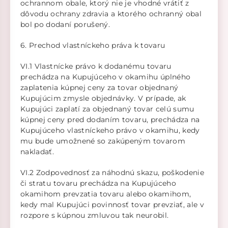
ochrannom obale, ktorý nie je vhodné vrátiť z
dôvodu ochrany zdravia a ktorého ochranný obal
bol po dodaní porušený.
6. Prechod vlastníckeho práva k tovaru
VI.1 Vlastnícke právo k dodanému tovaru
prechádza na Kupujúceho v okamihu úplného
zaplatenia kúpnej ceny za tovar objednaný
Kupujúcim zmysle objednávky. V prípade, ak
Kupujúci zaplatí za objednaný tovar celú sumu
kúpnej ceny pred dodaním tovaru, prechádza na
Kupujúceho vlastníckeho právo v okamihu, kedy
mu bude umožnené so zakúpeným tovarom
nakladať.
VI.2 Zodpovednosť za náhodnú skazu, poškodenie
či stratu tovaru prechádza na Kupujúceho
okamihom prevzatia tovaru alebo okamihom,
kedy mal Kupujúci povinnosť tovar prevziať, ale v
rozpore s kúpnou zmluvou tak neurobil.