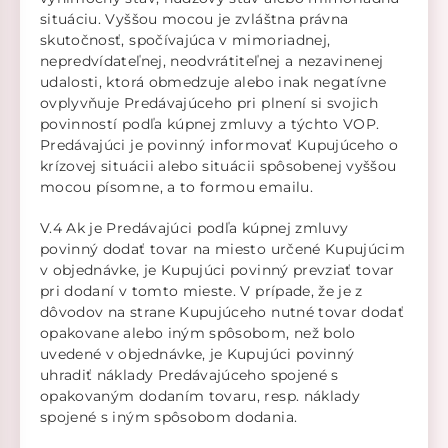
situáciu. Vyššou mocou je zvláštna právna
skutočnosť, spočívajúca v mimoriadnej,
nepredvídateľnej, neodvrátiteľnej a nezavinenej
udalosti, ktorá obmedzuje alebo inak negatívne
ovplyvňuje Predávajúceho pri plnení si svojich
povinností podľa kúpnej zmluvy a týchto VOP.
Predávajúci je povinný informovať Kupujúceho o
krízovej situácii alebo situácii spôsobenej vyššou
mocou písomne, a to formou emailu.
V.4 Ak je Predávajúci podľa kúpnej zmluvy
povinný dodať tovar na miesto určené Kupujúcim
v objednávke, je Kupujúci povinný prevziať tovar
pri dodaní v tomto mieste. V prípade, že je z
dôvodov na strane Kupujúceho nutné tovar dodať
opakovane alebo iným spôsobom, než bolo
uvedené v objednávke, je Kupujúci povinný
uhradiť náklady Predávajúceho spojené s
opakovaným dodaním tovaru, resp. náklady
spojené s iným spôsobom dodania.