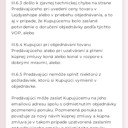
III.6.3 došlo k zjavnej technickej chybe na strane
Predávajúceho pri uvedení ceny tovaru v
Lejdyeshope alebo v priebehu objednávania, a to
aj v prípade, že Kupujúcemu bolo zaslané
potvrdenie o doručení objednávky podľa týchto
VOP, alebo
III.6.4 Kupujúci pri objednávaní tovaru
Predávajúceho alebo pri uzatváraní a plnení
kúpnej zmluvy koná alebo konal v rozpore s
dobrými mravmi, alebo
III.6.5 Predávajúci nemôže splniť niektorú z
požiadaviek, ktorú si Kupujúci vymienil v
objednávke.
Predávajúci môže zaslať Kupujúcemu na jeho
emailovú adresu spolu s odmietnutím objednávky
pozmenenú ponuku. Pozmenená ponuka sa
považuje za nový návrh kúpnej zmluvy a kúpna
zmluva je v takom prípade uzatvorená zaslaním