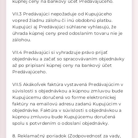
kúpnej ceny na bankový účet Predávajúceho.
VII.3 Predávajúci nepožaduje od Kupujúceho
vopred žiadnu zálohu či inú obdobnú platbu.
Kupujúci aj Predávajúci súhlasne vyhlasujú, že
úhrada kúpnej ceny pred odoslaním tovaru nie je
zálohou.
VII.4 Predávajúci si vyhradzuje právo prijať
objednávku a začať so spracovávaním objednávky
až po pripísaní kúpnej ceny na bankový účet
Predávajúceho.
VII.5 Akákoľvek faktúra vystavená Predávajúcim v
súvislosti s objednávkou a kúpnou zmluvou bude
Kupujúcemu doručená vo forme elektronickej
faktúry na emailovú adresu zadanú Kupujúcim v
objednávke. Faktúra v súvislosti s objednávkou a
kúpnou zmluvou bude Kupujúcemu doručená
spolu s potvrdením o odoslaní objednávky.
8. Reklamačný poriadok (Zodpovednosť za vady,