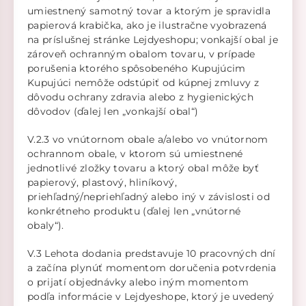
umiestnený samotný tovar a ktorým je spravidla
papierová krabička, ako je ilustračne vyobrazená
na príslušnej stránke Lejdyeshopu; vonkajší obal je
zároveň ochranným obalom tovaru, v prípade
porušenia ktorého spôsobeného Kupujúcim
Kupujúci nemôže odstúpiť od kúpnej zmluvy z
dôvodu ochrany zdravia alebo z hygienických
dôvodov (ďalej len „vonkajší obal“)
V.2.3 vo vnútornom obale a/alebo vo vnútornom
ochrannom obale, v ktorom sú umiestnené
jednotlivé zložky tovaru a ktorý obal môže byť
papierový, plastový, hliníkový,
priehľadný/nepriehľadný alebo iný v závislosti od
konkrétneho produktu (ďalej len „vnútorné
obaly“).
V.3 Lehota dodania predstavuje 10 pracovných dní
a začína plynúť momentom doručenia potvrdenia
o prijatí objednávky alebo iným momentom
podľa informácie v Lejdyeshope, ktorý je uvedený