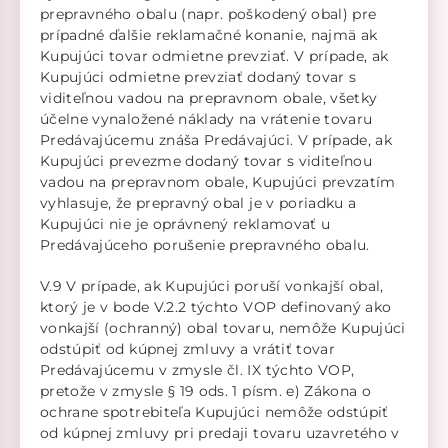
prepravného obalu (napr. poškodený obal) pre
prípadné ďalšie reklamačné konanie, najmä ak
Kupujúci tovar odmietne prevziať. V prípade, ak
Kupujúci odmietne prevziať dodaný tovar s
viditeľnou vadou na prepravnom obale, všetky
účelne vynaložené náklady na vrátenie tovaru
Predávajúcemu znáša Predávajúci. V prípade, ak
Kupujúci prevezme dodaný tovar s viditeľnou
vadou na prepravnom obale, Kupujúci prevzatím
vyhlasuje, že prepravný obal je v poriadku a
Kupujúci nie je oprávnený reklamovať u
Predávajúceho porušenie prepravného obalu.
V.9 V prípade, ak Kupujúci poruší vonkajší obal,
ktorý je v bode V.2.2 týchto VOP definovaný ako
vonkajší (ochranný) obal tovaru, nemôže Kupujúci
odstúpiť od kúpnej zmluvy a vrátiť tovar
Predávajúcemu v zmysle čl. IX týchto VOP,
pretože v zmysle § 19 ods. 1 písm. e) Zákona o
ochrane spotrebiteľa Kupujúci nemôže odstúpiť
od kúpnej zmluvy pri predaji tovaru uzavretého v