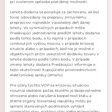
pri zvolenom spôsobe platobnej možnosti.
Lehota dodania sa považuje za zachovanú, ak bol
tovar odovzdaný na prepravu zmluvnému
prepravcovi najneskôr v posledný deň danej
lehoty. Vo výnimočných prípadoch môže
Predávajúci jednostranne predĺžiť lehotu dodania
podľa tohto bodu, a to najmä v prípadoch
vzniknutých vyššou mocou, v prípade krízovej
situácie alebo v prípadoch, keď nie je možné z
objektívnych príčin uskutočniť dodávku tovaru v
lehote dodania podľa tohto bodu. V prípade
zmeny lehoty dodania Predávajúci informuje o
tejto skutočnosti Kupujúceho prostredníctvom
elektronickej správy (emailu).
Pre účely týchto VOP sa krízovou situáciou
rozumie obdobie, počas ktorého je bezprostredne
ohrozená alebo narušená bezpečnosť štátu a
štátne orgány Slovenskej republiky môžu po
splnení stanovených podmienok vyhlásiť
výnimočný stav, núdzový stav alebo mimoriadnu