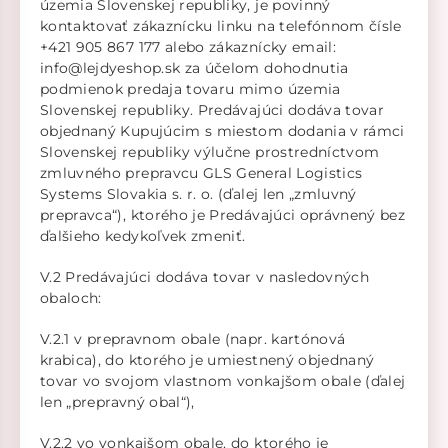
územia Slovenskej republiky, je povinný
kontaktovať zákaznícku linku na telefónnom čísle
+421 905 867 177 alebo zákaznícky email:
info@lejdyeshop.sk za účelom dohodnutia
podmienok predaja tovaru mimo územia
Slovenskej republiky. Predávajúci dodáva tovar
objednaný Kupujúcim s miestom dodania v rámci
Slovenskej republiky výlučne prostredníctvom
zmluvného prepravcu GLS General Logistics
Systems Slovakia s. r. o. (ďalej len „zmluvný
prepravca“), ktorého je Predávajúci oprávnený bez
ďalšieho kedykoľvek zmeniť.
V.2 Predávajúci dodáva tovar v nasledovných
obaloch:
V.2.1 v prepravnom obale (napr. kartónová
krabica), do ktorého je umiestnený objednaný
tovar vo svojom vlastnom vonkajšom obale (ďalej
len „prepravný obal“),
V.2.2 vo vonkajšom obale, do ktorého je