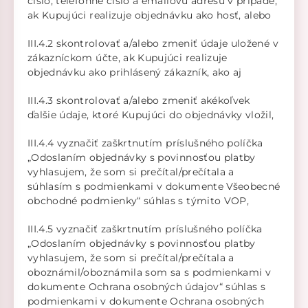
číslo, telefónne číslo a emailovú adresu v prípade,
ak Kupujúci realizuje objednávku ako hosť, alebo
III.4.2 skontrolovať a/alebo zmeniť údaje uložené v
zákazníckom účte, ak Kupujúci realizuje
objednávku ako prihlásený zákazník, ako aj
III.4.3 skontrolovať a/alebo zmeniť akékoľvek
ďalšie údaje, ktoré Kupujúci do objednávky vložil,
III.4.4 vyznačiť zaškrtnutím príslušného políčka
„Odoslaním objednávky s povinnosťou platby
vyhlasujem, že som si prečítal/prečítala a
súhlasím s podmienkami v dokumente Všeobecné
obchodné podmienky“ súhlas s týmito VOP,
III.4.5 vyznačiť zaškrtnutím príslušného políčka
„Odoslaním objednávky s povinnosťou platby
vyhlasujem, že som si prečítal/prečítala a
oboznámil/oboznámila som sa s podmienkami v
dokumente Ochrana osobných údajov“ súhlas s
podmienkami v dokumente Ochrana osobných