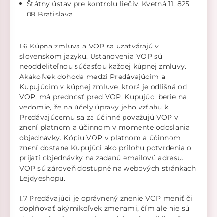
Štátny ústav pre kontrolu liečiv, Kvetná 11, 825
08 Bratislava.
I.6 Kúpna zmluva a VOP sa uzatvárajú v
slovenskom jazyku. Ustanovenia VOP sú
neoddeliteľnou súčasťou každej kúpnej zmluvy.
Akákoľvek dohoda medzi Predávajúcim a
Kupujúcim v kúpnej zmluve, ktorá je odlišná od
VOP, má prednosť pred VOP. Kupujúci berie na
vedomie, že na účely úpravy jeho vzťahu k
Predávajúcemu sa za účinné považujú VOP v
znení platnom a účinnom v momente odoslania
objednávky. Kópiu VOP v platnom a účinnom
znení dostane Kupujúci ako prílohu potvrdenia o
prijatí objednávky na zadanú emailovú adresu.
VOP sú zároveň dostupné na webových stránkach
Lejdyeshopu.
I.7 Predávajúci je oprávnený znenie VOP meniť či
doplňovať akýmikoľvek zmenami, čím ale nie sú