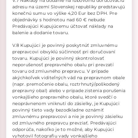
V.7 Náklady na dodanie na ľubovoľnú doručovaciu
adresu na území Slovenskej republiky predstavujú
konečnú sumu vo výške 4,20 Eur bez DPH. Pre
objednávky s hodnotou nad 60 € nebude
Predávajúci Kupujúcemu účtovať náklady na
balenie a dodanie tovaru.
V.8 Kupujúci je povinný poskytnúť zmluvnému
prepravcovi obvyklú súčinnosť pri doručovaní
tovaru. Kupujúci je povinný skontrolovať
neporušenosť prepravného obalu pri prevzatí
tovaru od zmluvného prepravcu. V prípade
akýchkoľvek viditeľných vád na prepravnom obale
(napr. premočenie obalu, roztrhnutý/poškodený
prepravný obal) alebo v prípade zistenia porušenia
vonkajšieho prepravného obalu, ktoré svedčí o
neoprávnenom vniknutí do zásielky, je Kupujúci
povinný tieto vady bezodkladne oznámiť
zmluvnému prepravcovi a nie je povinný zásielku
od zmluvného prepravcu prevziať. Predávajúci
odporúča, nakoľko je to možné, aby Kupujúci
vyhotovil fotografiu vady vonkajšieho