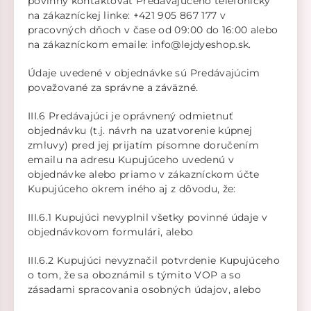
povinný kontaktovať Predávajúceho telefonicky
na zákazníckej linke: +421 905 867 177 v
pracovných dňoch v čase od 09:00 do 16:00 alebo
na zákazníckom emaile: info@lejdyeshop.sk.
Údaje uvedené v objednávke sú Predávajúcim
považované za správne a záväzné.
III.6 Predávajúci je oprávnený odmietnuť
objednávku (t.j. návrh na uzatvorenie kúpnej
zmluvy) pred jej prijatím písomne doručením
emailu na adresu Kupujúceho uvedenú v
objednávke alebo priamo v zákazníckom účte
Kupujúceho okrem iného aj z dôvodu, že:
III.6.1 Kupujúci nevyplnil všetky povinné údaje v
objednávkovom formulári, alebo
III.6.2 Kupujúci nevyznačil potvrdenie Kupujúceho
o tom, že sa oboznámil s týmito VOP a so
zásadami spracovania osobných údajov, alebo