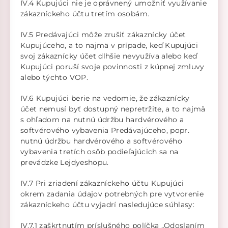
IV.4 Kupujúci nie je oprávnený umožniť využívanie
zákazníckeho účtu tretím osobám.
IV.5 Predávajúci môže zrušiť zákaznícky účet
Kupujúceho, a to najmä v prípade, keď Kupujúci
svoj zákaznícky účet dlhšie nevyužíva alebo keď
Kupujúci poruší svoje povinnosti z kúpnej zmluvy
alebo týchto VOP.
IV.6 Kupujúci berie na vedomie, že zákaznícky
účet nemusí byť dostupný nepretržite, a to najmä
s ohľadom na nutnú údržbu hardvérového a
softvérového vybavenia Predávajúceho, popr.
nutnú údržbu hardvérového a softvérového
vybavenia tretích osôb podieľajúcich sa na
prevádzke Lejdyeshopu.
IV.7 Pri zriadení zákazníckeho účtu Kupujúci
okrem zadania údajov potrebných pre vytvorenie
zákazníckeho účtu vyjadrí nasledujúce súhlasy:
IV.7.1 zaškrtnutím príslušného políčka „Odoslaním