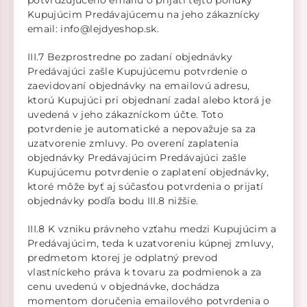
potvrdzujúceho emailu o prijatí tejto ponuky
Kupujúcim Predávajúcemu na jeho zákaznícky
email: info@lejdyeshop.sk.
III.7 Bezprostredne po zadaní objednávky
Predávajúci zašle Kupujúcemu potvrdenie o
zaevidovaní objednávky na emailovú adresu,
ktorú Kupujúci pri objednaní zadal alebo ktorá je
uvedená v jeho zákazníckom účte. Toto
potvrdenie je automatické a nepovažuje sa za
uzatvorenie zmluvy. Po overení zaplatenia
objednávky Predávajúcim Predávajúci zašle
Kupujúcemu potvrdenie o zaplatení objednávky,
ktoré môže byť aj súčasťou potvrdenia o prijatí
objednávky podľa bodu III.8 nižšie.
III.8 K vzniku právneho vzťahu medzi Kupujúcim a
Predávajúcim, teda k uzatvoreniu kúpnej zmluvy,
predmetom ktorej je odplatný prevod
vlastníckeho práva k tovaru za podmienok a za
cenu uvedenú v objednávke, dochádza
momentom doručenia emailového potvrdenia o