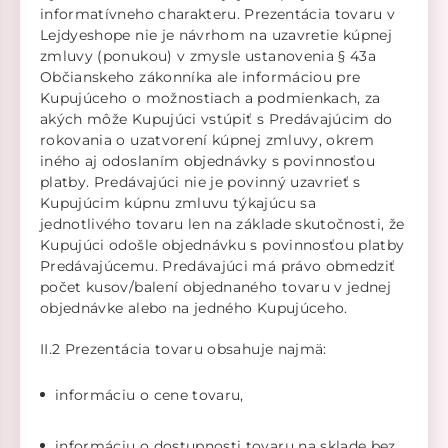
informatívneho charakteru. Prezentácia tovaru v
Lejdyeshope nie je návrhom na uzavretie kúpnej
zmluvy (ponukou) v zmysle ustanovenia § 43a
Občianskeho zákonníka ale informáciou pre
Kupujúceho o možnostiach a podmienkach, za
akých môže Kupujúci vstúpiť s Predávajúcim do
rokovania o uzatvorení kúpnej zmluvy, okrem
iného aj odoslaním objednávky s povinnosťou
platby. Predávajúci nie je povinný uzavrieť s
Kupujúcim kúpnu zmluvu týkajúcu sa
jednotlivého tovaru len na základe skutočnosti, že
Kupujúci odošle objednávku s povinnosťou platby
Predávajúcemu. Predávajúci má právo obmedziť
počet kusov/balení objednaného tovaru v jednej
objednávke alebo na jedného Kupujúceho.
II.2 Prezentácia tovaru obsahuje najmä:
informáciu o cene tovaru,
informáciu o dostupnosti tovaru na sklade bez