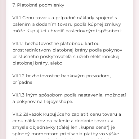
7. Platobné podmienky
VII.1 Cenu tovaru a prípadné náklady spojené s
balením a dodaním tovaru podľa kúpnej zmluvy
môže Kupujúci uhradiť nasledovnými spôsobmi:
VII.1.1 bezhotovostne platobnou kartou
prostredníctvom platobnej brány podľa pokynov
príslušného poskytovateľa služieb elektronickej
platobnej brány, alebo
VII.1.2 bezhotovostne bankovým prevodom,
prípadne
VII.1.3 iným spôsobom podľa nastavenia, možností
a pokynov na Lejdyeshope.
VII.2 Záväzok Kupujúceho zaplatiť cenu tovaru a
cenu nákladov na balenie a dodanie tovaru v
zmysle objednávky (ďalej len „kúpna cena“) je
splnený momentom pripísania platby vo výške