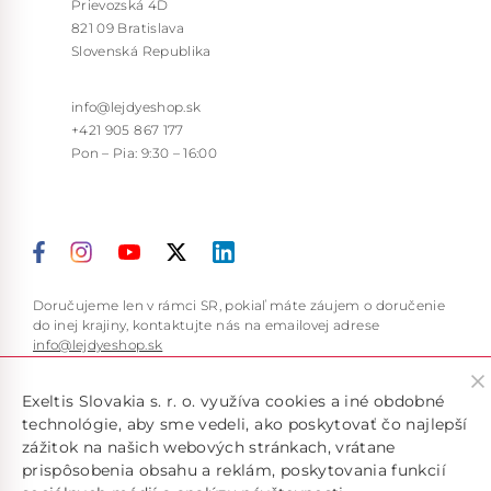
Prievozská 4D
821 09 Bratislava
Slovenská Republika
info@lejdyeshop.sk
+421 905 867 177
Pon – Pia: 9:30 – 16:00
Doručujeme len v rámci SR, pokiaľ máte záujem o doručenie
do inej krajiny, kontaktujte nás na emailovej adrese
info@lejdyeshop.sk
Exeltis Slovakia s. r. o. využíva cookies a iné obdobné
technológie, aby sme vedeli, ako poskytovať čo najlepší
2026 Exeltis Slovakia s. r. o. All rights reserved.
zážitok na našich webových stránkach, vrátane
Upraviť nastavenia Cookies
prispôsobenia obsahu a reklám, poskytovania funkcií