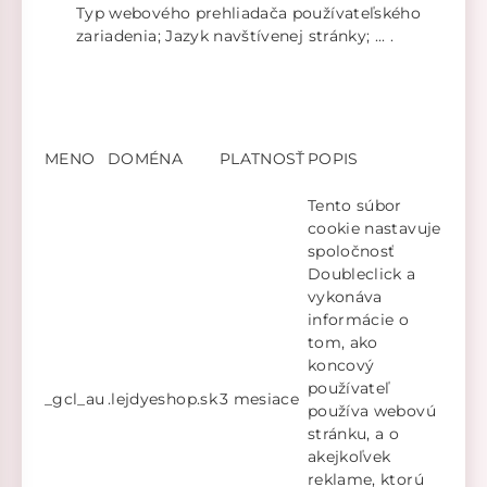
Typ webového prehliadača používateľského
zariadenia; Jazyk navštívenej stránky; ... .
MENO
DOMÉNA
PLATNOSŤ
POPIS
Tento súbor
cookie nastavuje
spoločnosť
Doubleclick a
vykonáva
informácie o
tom, ako
koncový
používateľ
_gcl_au
.lejdyeshop.sk
3 mesiace
používa webovú
stránku, a o
akejkoľvek
reklame, ktorú