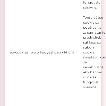
fungovalo
správne.
Tento súbor
cookie sa
používa na
zapamätanie
predvolieb
súhlasu so
súbormi
eu-cookies
www.lejdyeshop.sk
14 dní
cookie
návštevníkov
Je
nevyhnutné,
aby banner
cookies
fungoval
správne.