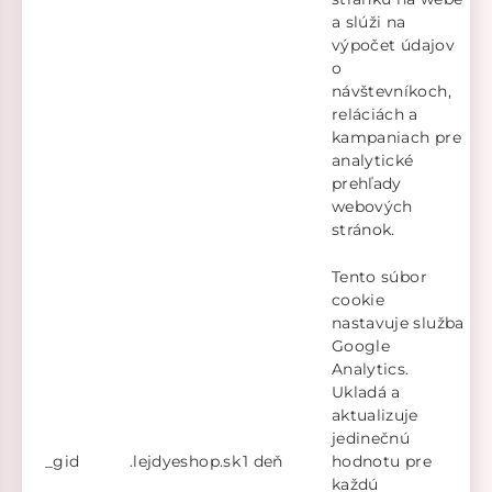
a slúži na
výpočet údajov
o
návštevníkoch,
reláciách a
kampaniach pre
analytické
prehľady
webových
stránok.
Tento súbor
cookie
nastavuje služba
Google
Analytics.
Ukladá a
aktualizuje
jedinečnú
_gid
.lejdyeshop.sk
1 deň
hodnotu pre
každú