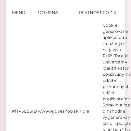
MENO
DOMÉNA
PLATNOSŤ
POPIS
Cookie
generované
aplikáciami
založenými
na jazyku
PHP. Toto je
univerzálny
identifikátor
používaný na
údržbu
premenných
relácií
používateľov.
Spravidla ide
PHPSESSID
www.lejdyeshop.sk
7 dní
o náhodne
vygenerovan
číslo, spôsob
jeho použitia