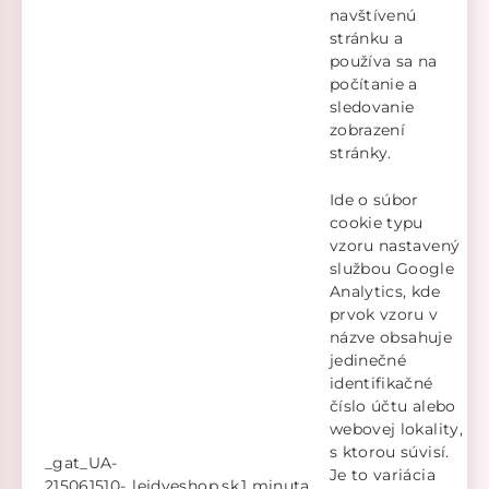
navštívenú
stránku a
používa sa na
počítanie a
sledovanie
zobrazení
stránky.
Ide o súbor
cookie typu
vzoru nastavený
službou Google
Analytics, kde
prvok vzoru v
názve obsahuje
jedinečné
identifikačné
číslo účtu alebo
webovej lokality,
s ktorou súvisí.
_gat_UA-
Je to variácia
215061510-
.lejdyeshop.sk
1 minuta