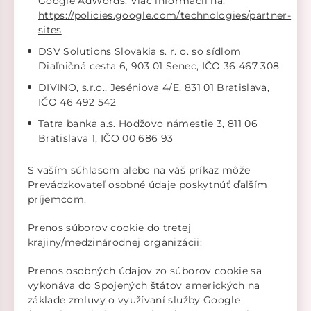
Google AdWords. Viac informácií na:
https://policies.google.com/technologies/partner-
sites
DSV Solutions Slovakia s. r. o. so sídlom
Diaľničná cesta 6, 903 01 Senec, IČO 36 467 308
DIVINO, s.r.o., Jeséniova 4/E, 831 01 Bratislava,
IČO 46 492 542
Tatra banka a.s. Hodžovo námestie 3, 811 06
Bratislava 1, IČO 00 686 93
S vaším súhlasom alebo na váš príkaz môže
Prevádzkovateľ osobné údaje poskytnúť ďalším
príjemcom.
Prenos súborov cookie do tretej
krajiny/medzinárodnej organizácii:
Prenos osobných údajov zo súborov cookie sa
vykonáva do Spojených štátov amerických na
základe zmluvy o využívaní služby Google