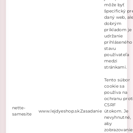
môže byť
špecifický pr
daný web, al
dobrým
príkladom je
udržanie
prihláseného
stavu
používateľa
medzi
stránkami.
Tento súbor
cookie sa
používa na
ochranu prot
CSRF
nette-
www.lejdyeshop.sk
Zasadanie
útokom. Je
samesite
nevyhnutné,
aby
zobrazovanie