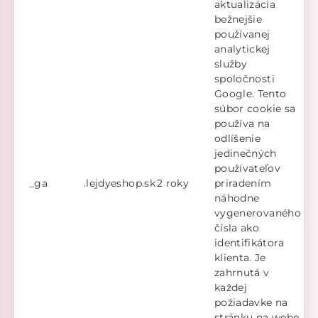
aktualizácia
bežnejšie
používanej
analytickej
služby
spoločnosti
Google. Tento
súbor cookie sa
používa na
odlíšenie
jedinečných
používateľov
_ga
.lejdyeshop.sk
2 roky
priradením
náhodne
vygenerovaného
čísla ako
identifikátora
klienta. Je
zahrnutá v
každej
požiadavke na
stránku na webe