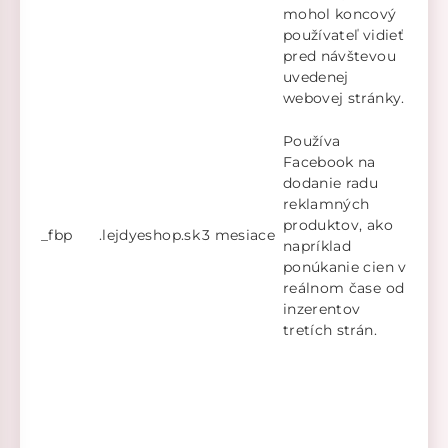
mohol koncový
používateľ vidieť
pred návštevou
uvedenej
webovej stránky.
Používa
Facebook na
dodanie radu
reklamných
produktov, ako
_fbp
.lejdyeshop.sk
3 mesiace
napríklad
ponúkanie cien v
reálnom čase od
inzerentov
tretích strán.