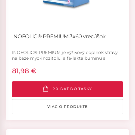
INOFOLIC® PREMIUM 3x60 vrecúšok
INOFOLIC® PREMIUM je výživový doplnok stravy
na báze myo-inozitolu, alfa-laktalbumínu a
kyseliny listovej. Vhodný na doplnenie
81,98 €
dodatočného množstva myo-inozitolu, alfa-
laktalbumínu a kysliny listovej v prípade ich
zníženého prísunu v strave alebo pri ich zvýšenej
potrebe v organizme.
PRIDAŤ DO TAŠKY
VIAC O PRODUKTE