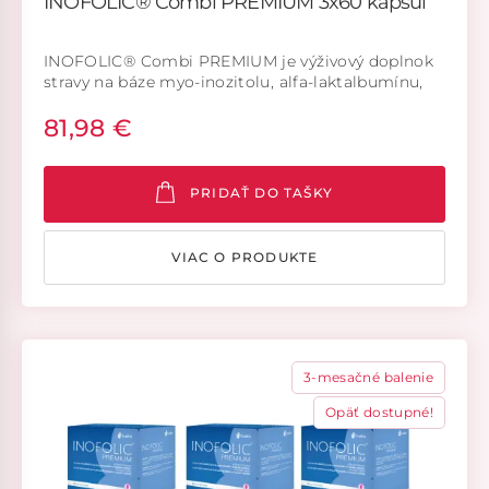
INOFOLIC® Combi PREMIUM 3x60 kapsúl
INOFOLIC® Combi PREMIUM je výživový doplnok
stravy na báze myo-inozitolu, alfa-laktalbumínu,
D-chiro-inozitolu a kyseliny listovej.
81,98 €
PRIDAŤ DO TAŠKY
VIAC O PRODUKTE
3-mesačné balenie
Opäť dostupné!