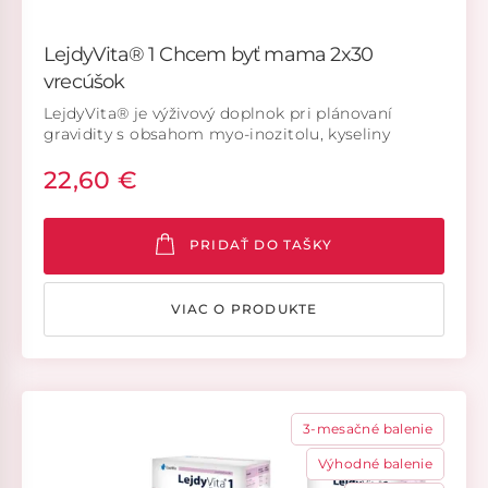
LejdyVita® 1 Chcem byť mama 2x30
vrecúšok
LejdyVita® je výživový doplnok pri plánovaní
gravidity s obsahom myo-inozitolu, kyseliny
listovej, aktívnej formy kyseliny listovej, cholínu,
22,60 €
vitamínu D3 a vitamínov skupiny B (B2,B6,B12).
PRIDAŤ DO TAŠKY
VIAC O PRODUKTE
3-mesačné balenie
Výhodné balenie