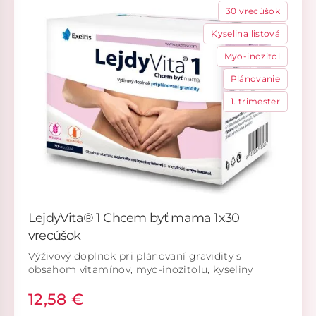
30 vrecúšok
Kyselina listová
Myo-inozitol
Plánovanie
1. trimester
LejdyVita® 1 Chcem byť mama 1x30
vrecúšok
Výživový doplnok pri plánovaní gravidity s
obsahom vitamínov, myo-inozitolu, kyseliny
listovej a aktívnej formy kyseliny listovej.
12,58 €