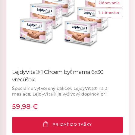
Plánovanie
1. trimester
LejdyVita® 1 Chcem byť mama 6x30
vrecúšok
Špeciálne vytvorený balíček LejdyVita® na 3
mesiace. LejdyVita® je výživový doplnok pri
plánovaní gravidity s obsahom myo-inozitolu,
59,98 €
kyseliny listovej, aktívnej formy kyseliny listovej,
cholínu, vitamínu D3 a vitamínov skupiny B
(B2,B6,B12).
PRIDAŤ DO TAŠKY