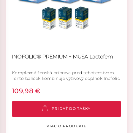
INOFOLIC® PREMIUM + MUSA Lactofem
Komplexná ženská príprava pred tehotenstvom.
Tento balíček kombinuje výživový doplnok Inofolic
Premium s probiotikami MUSA Lactofem –
109,98 €
ideálne pre ženy, ktoré chcú doplniť dôležité živiny
a zároveň podporiť zdravú vaginálnu mikroflóru.
PRIDAŤ DO TAŠKY
VIAC O PRODUKTE