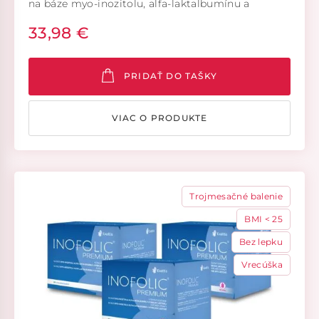
na báze myo-inozitolu, alfa-laktalbumínu a
kyseliny listovej. Vhodný na doplnenie
33,98 €
dodatočného množstva myo-inozitolu, alfa-
laktalbumínu a kysliny listovej v prípade ich
zníženého prísunu v strave alebo pri ich zvýšenej
potrebe v organizme.
PRIDAŤ DO TAŠKY
VIAC O PRODUKTE
Trojmesačné balenie
BMI < 25
Bez lepku
Vrecúška