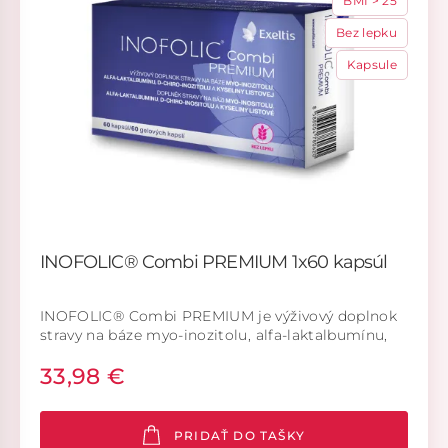
BMI > 25
Bez lepku
Kapsule
INOFOLIC® Combi PREMIUM 1x60 kapsúl
INOFOLIC® Combi PREMIUM je výživový doplnok
stravy na báze myo-inozitolu, alfa-laktalbumínu,
D-chiro-inozitolu a kyseliny listovej.
33,98 €
PRIDAŤ DO TAŠKY