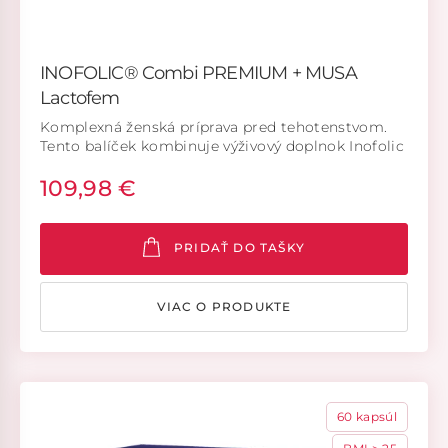
INOFOLIC® Combi PREMIUM + MUSA
Lactofem
Komplexná ženská príprava pred tehotenstvom.
Tento balíček kombinuje výživový doplnok Inofolic
Premium s probiotikami MUSA Lactofem –
109,98 €
ideálne pre ženy, ktoré chcú doplniť dôležité živiny
a zároveň podporiť zdravú vaginálnu mikroflóru.
PRIDAŤ DO TAŠKY
VIAC O PRODUKTE
60 kapsúl