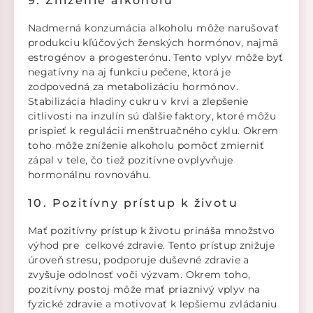
9. Zníženie alkoholu
Nadmerná konzumácia alkoholu môže narušovať
produkciu kľúčových ženských hormónov, najmä
estrogénov a progesterónu. Tento vplyv môže byť
negatívny na aj funkciu pečene, ktorá je
zodpovedná za metabolizáciu hormónov.
Stabilizácia hladiny cukru v krvi a zlepšenie
citlivosti na inzulín sú ďalšie faktory, ktoré môžu
prispieť k regulácii menštruačného cyklu. Okrem
toho môže zníženie alkoholu pomôcť zmierniť
zápal v tele, čo tiež pozitívne ovplyvňuje
hormonálnu rovnováhu.
10. Pozitívny prístup k životu
Mať pozitívny prístup k životu prináša množstvo
výhod pre celkové zdravie. Tento prístup znižuje
úroveň stresu, podporuje duševné zdravie a
zvyšuje odolnosť voči výzvam. Okrem toho,
pozitívny postoj môže mať priaznivý vplyv na
fyzické zdravie a motivovať k lepšiemu zvládaniu