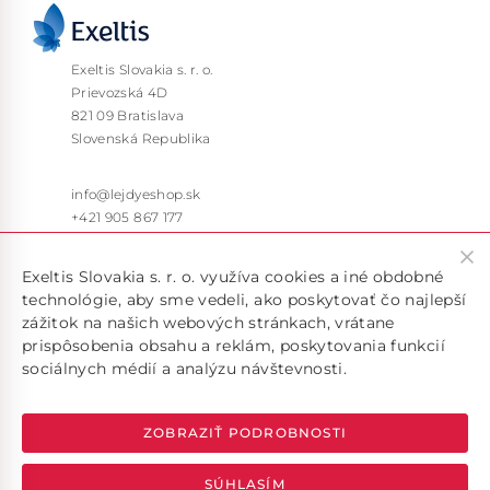
Exeltis Slovakia s. r. o.
Prievozská 4D
821 09 Bratislava
Slovenská Republika
info@lejdyeshop.sk
+421 905 867 177
Pon – Pia: 9:30 – 16:00
Exeltis Slovakia s. r. o. využíva cookies a iné obdobné
technológie, aby sme vedeli, ako poskytovať čo najlepší
zážitok na našich webových stránkach, vrátane
prispôsobenia obsahu a reklám, poskytovania funkcií
sociálnych médií a analýzu návštevnosti.
Doručujeme len v rámci SR, pokiaľ máte záujem o doručenie
do inej krajiny, kontaktujte nás na emailovej adrese
info@lejdyeshop.sk
ZOBRAZIŤ PODROBNOSTI
SÚHLASÍM