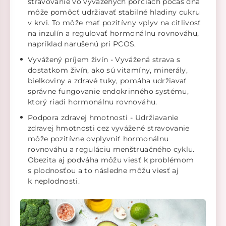
stravovanie vo vyvážených porciách počas dňa
môže pomôcť udržiavať stabilné hladiny cukru
v krvi. To môže mať pozitívny vplyv na citlivosť
na inzulín a regulovať hormonálnu rovnováhu,
napríklad narušenú pri PCOS.
Vyvážený príjem živín - Vyvážená strava s
dostatkom živín, ako sú vitamíny, minerály,
bielkoviny a zdravé tuky, pomáha udržiavať
správne fungovanie endokrinného systému,
ktorý riadi hormonálnu rovnováhu.
Podpora zdravej hmotnosti - Udržiavanie
zdravej hmotnosti cez vyvážené stravovanie
môže pozitívne ovplyvniť hormonálnu
rovnováhu a reguláciu menštruačného cyklu.
Obezita aj podváha môžu viesť k problémom
s plodnosťou a to následne môžu viesť aj
k neplodnosti.