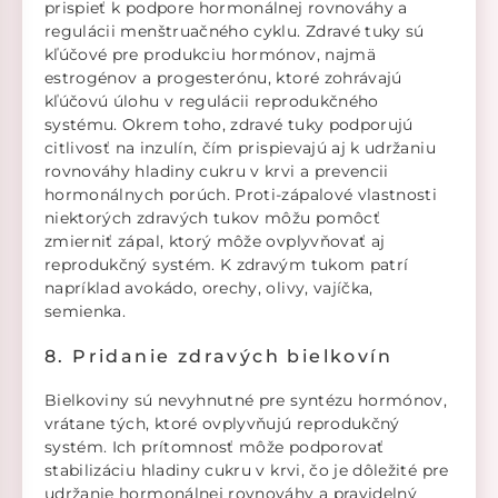
prispieť k podpore hormonálnej rovnováhy a
regulácii menštruačného cyklu. Zdravé tuky sú
kľúčové pre produkciu hormónov, najmä
estrogénov a progesterónu, ktoré zohrávajú
kľúčovú úlohu v regulácii reprodukčného
systému. Okrem toho, zdravé tuky podporujú
citlivosť na inzulín, čím prispievajú aj k udržaniu
rovnováhy hladiny cukru v krvi a prevencii
hormonálnych porúch. Proti-zápalové vlastnosti
niektorých zdravých tukov môžu pomôcť
zmierniť zápal, ktorý môže ovplyvňovať aj
reprodukčný systém. K zdravým tukom patrí
napríklad avokádo, orechy, olivy, vajíčka,
semienka.
8. Pridanie zdravých bielkovín
Bielkoviny sú nevyhnutné pre syntézu hormónov,
vrátane tých, ktoré ovplyvňujú reprodukčný
systém. Ich prítomnosť môže podporovať
stabilizáciu hladiny cukru v krvi, čo je dôležité pre
udržanie hormonálnej rovnováhy a pravidelný