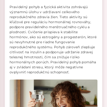
Pravidelný pohyb a fyzická aktivita zohrávajú
významnú úlohu v udržiavaní celkového
reprodukčného zdravia žien. Tieto aktivity sú
kľúčové pre reguláciu hormonálnej rovnováhy,
podpore pravidelného menštruačného cyklu a
plodnosti. Cvičenie prispieva k stabilite
hormónov, ako sú estrogény a progesterón, ktoré
sú nevyhnutné pre riadne fungovanie
reprodukčného systému. Pohyb zároveň zlepšuje
citlivosť na inzulín a podporuje udržanie zdravej
telesnej hmotnosti, čím sa znižuje riziko
hormonálnych porúch. Pravidelný pohyb pomáha
aj v zvládaní stresu, ktorý môže negatívne
ovplyvniť reprodukčnú schopnosť.