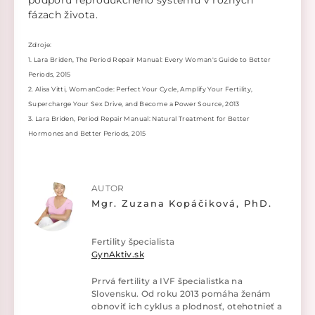
podporu reprodukčného systému v rôznych
fázach života.
Zdroje:
1. Lara Briden, The Period Repair Manual: Every Woman's Guide to Better
Periods, 2015
2. Alisa Vitti, WomanCode: Perfect Your Cycle, Amplify Your Fertility,
Supercharge Your Sex Drive, and Become a Power Source, 2013
3. Lara Briden, Period Repair Manual: Natural Treatment for Better
Hormones and Better Periods, 2015
AUTOR
Mgr. Zuzana Kopáčiková, PhD.
Fertility špecialista
GynAktiv.sk
Prrvá fertility a IVF špecialistka na
Slovensku. Od roku 2013 pomáha ženám
obnoviť ich cyklus a plodnosť, otehotnieť a