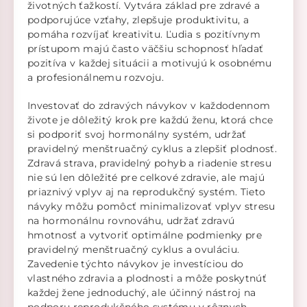
životných ťažkostí. Vytvára základ pre zdravé a
podporujúce vzťahy, zlepšuje produktivitu, a
pomáha rozvíjať kreativitu. Ľudia s pozitívnym
prístupom majú často väčšiu schopnosť hľadať
pozitíva v každej situácii a motivujú k osobnému
a profesionálnemu rozvoju.
Investovať do zdravých návykov v každodennom
živote je dôležitý krok pre každú ženu, ktorá chce
si podporiť svoj hormonálny systém, udržať
pravidelný menštruačný cyklus a zlepšiť plodnosť.
Zdravá strava, pravidelný pohyb a riadenie stresu
nie sú len dôležité pre celkové zdravie, ale majú
priaznivý vplyv aj na reprodukčný systém. Tieto
návyky môžu pomôcť minimalizovať vplyv stresu
na hormonálnu rovnováhu, udržať zdravú
hmotnosť a vytvoriť optimálne podmienky pre
pravidelný menštruačný cyklus a ovuláciu.
Zavedenie týchto návykov je investíciou do
vlastného zdravia a plodnosti a môže poskytnúť
každej žene jednoduchý, ale účinný nástroj na