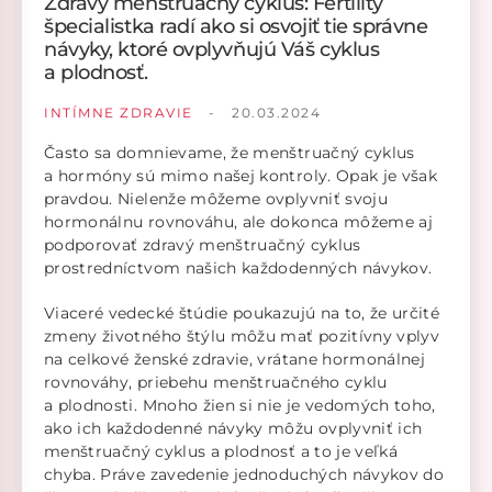
Zdravý menštruačný cyklus: Fertility
špecialistka radí ako si osvojiť tie správne
návyky, ktoré ovplyvňujú Váš cyklus
a plodnosť.
INTÍMNE ZDRAVIE
-
20.03.2024
Často sa domnievame, že menštruačný cyklus
a hormóny sú mimo našej kontroly. Opak je však
pravdou. Nielenže môžeme ovplyvniť svoju
hormonálnu rovnováhu, ale dokonca môžeme aj
podporovať zdravý menštruačný cyklus
prostredníctvom našich každodenných návykov.
Viaceré vedecké štúdie poukazujú na to, že určité
zmeny životného štýlu môžu mať pozitívny vplyv
na celkové ženské zdravie, vrátane hormonálnej
rovnováhy, priebehu menštruačného cyklu
a plodnosti. Mnoho žien si nie je vedomých toho,
ako ich každodenné návyky môžu ovplyvniť ich
menštruačný cyklus a plodnosť a to je veľká
chyba. Práve zavedenie jednoduchých návykov do