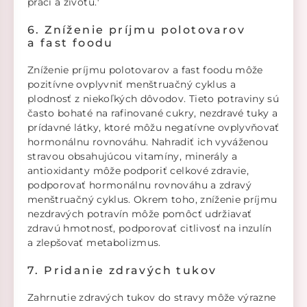
práci a životu.
6. Zníženie príjmu polotovarov
a fast foodu
Zníženie príjmu polotovarov a fast foodu môže
pozitívne ovplyvniť menštruačný cyklus a
plodnosť z niekoľkých dôvodov. Tieto potraviny sú
často bohaté na rafinované cukry, nezdravé tuky a
prídavné látky, ktoré môžu negatívne ovplyvňovať
hormonálnu rovnováhu. Nahradiť ich vyváženou
stravou obsahujúcou vitamíny, minerály a
antioxidanty môže podporiť celkové zdravie,
podporovať hormonálnu rovnováhu a zdravý
menštruačný cyklus. Okrem toho, zníženie príjmu
nezdravých potravín môže pomôcť udržiavať
zdravú hmotnosť, podporovať citlivosť na inzulín
a zlepšovať metabolizmus.
7. Pridanie zdravých tukov
Zahrnutie zdravých tukov do stravy môže výrazne