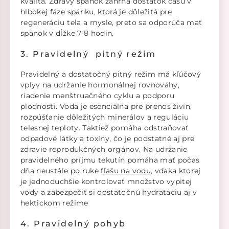
kvalita. Zdravý spánok zahŕňa dostatok času v
hlbokej fáze spánku, ktorá je dôležitá pre
regeneráciu tela a mysle, preto sa odporúča mať
spánok v dĺžke 7-8 hodín.
3. Pravidelný pitný režim
Pravidelný a dostatočný pitný režim má kľúčový
vplyv na udržanie hormonálnej rovnováhy,
riadenie menštruačného cyklu a podporu
plodnosti. Voda je esenciálna pre prenos živín,
rozpúšťanie dôležitých minerálov a reguláciu
telesnej teploty. Taktiež pomáha odstraňovať
odpadové látky a toxíny, čo je podstatné aj pre
zdravie reprodukčných orgánov. Na udržanie
pravidelného príjmu tekutín pomáha mať počas
dňa neustále po ruke
fľašu na vodu
, vďaka ktorej
je jednoduchšie kontrolovať množstvo vypitej
vody a zabezpečiť si dostatočnú hydratáciu aj v
hektickom režime
4. Pravidelný pohyb