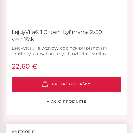
LejdyVita® 1 Chcem byť mama 2x30
vrecúšok
LejdyVita® je výživový doplnok pri plánovaní
gravidity s obsahom myo-inozitolu, kyseliny
listovej, aktívnej formy kyseliny listovej, cholínu,
22,60 €
vitamínu D3 a vitamínov skupiny B (B2,B6,B12).
PRIDAŤ DO TAŠKY
VIAC O PRODUKTE
KATEGÓRIE