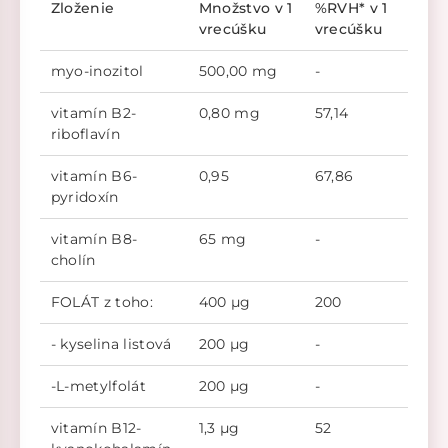
Zloženie
Množstvo v 1
%RVH* v 1
vrecúšku
vrecúšku
myo-inozitol
500,00 mg
-
vitamín B2-
0,80 mg
57,14
riboflavín
vitamín B6-
0,95
67,86
pyridoxín
vitamín B8-
65 mg
-
cholín
FOLÁT z toho:
400 µg
200
- kyselina listová
200 µg
-
-L-metylfolát
200 µg
-
vitamín B12-
1,3 µg
52