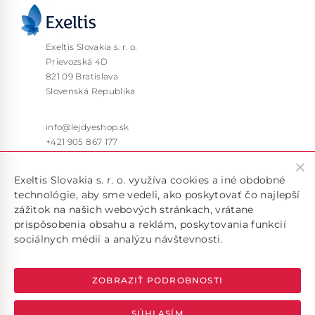
Exeltis Slovakia s. r. o.
Prievozská 4D
821 09 Bratislava
Slovenská Republika
info@lejdyeshop.sk
+421 905 867 177
Pon – Pia: 9:30 – 16:00
Exeltis Slovakia s. r. o. využíva cookies a iné obdobné
technológie, aby sme vedeli, ako poskytovať čo najlepší
zážitok na našich webových stránkach, vrátane
prispôsobenia obsahu a reklám, poskytovania funkcií
sociálnych médií a analýzu návštevnosti.
Doručujeme len v rámci SR, pokiaľ máte záujem o doručenie
do inej krajiny, kontaktujte nás na emailovej adrese
info@lejdyeshop.sk
ZOBRAZIŤ PODROBNOSTI
SÚHLASÍM