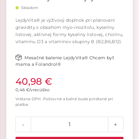
Skladom
LejdyVita® je výživový doplnok pri plánovaní
gravidity s obsahom myo-inozitolu, kyseliny
listovej, aktívnej formy kyseliny listovej, cholínu,
vitamínu D3 a vitamínov skupiny B (B2,B6,B12).
Mesačné balenie LejdyVita® Chcem byť
mama a Folandrol®
40,98 €
0,46 €/vrecúško
Vrátane DPH. Poštovné a balné bude prirátané pri
platbe.
-
+