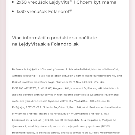
®
2x30 vrecúšok LejdyVita
1 Chcem byť mama
®
1x30 vrecúšok Folandrol
Viac informácií o produkte sa dočítate
na
LejdyVita.sk
a
Folandrol.sk
Referencie LejdyVita 1 Chcem byť mama: 1. Salcedo-Bellido I, Martínez-Galiano JM,
Olmedo-Requena R, et al. Association between Vitamin Intake during Pregnancy and
Risk of Small for Gestational Age. Nutrients. 2017 Nov 23;9(12):1277. doi:
10.3390/nu9121277.; 2. Wolf HT, Hegaard HK, Huusom LD, Pinborg AB. Multivitamin
use and adverse birth outcomes in high-income countries: a systematic review and
meta-analysis. Am J Obstet Gynecol. 2017 Oct;217(4):404.e1-404.e30. doi: 10.
1016/j.ajog.2017.03.029.; 3. Nohr EA, Olsen J, Bech BH, et al. Periconceptional intake
of vitamins and fetal death: a cohort study on multivitamins and folate. Int J
Epidemiol. 2014 Feb;43(1):174-84. doi: 10.1093/ije/dyt214.; 4. Papaleo E, Molgora M,
Quaranta L, et al. Myo-inositol products in polycystic ovary syndrome (PCOS)
treatment: quality, labeling accuracy, and cost comparison. Eur Rev Med Pharmacol