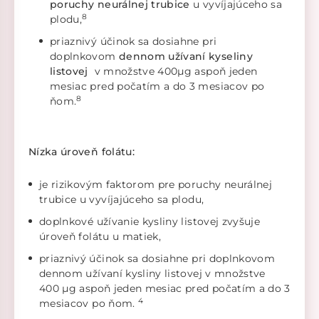
poruchy neurálnej trubice
u vyvíjajúceho sa
8
plodu,
priaznivý účinok sa dosiahne pri
doplnkovom
dennom užívaní kyseliny
listovej
v množstve 400µg aspoň jeden
mesiac pred počatím a do 3 mesiacov po
8
ňom.
Nízka úroveň folátu:
je rizikovým faktorom pre poruchy neurálnej
trubice u vyvíjajúceho sa plodu,
doplnkové užívanie kysliny listovej zvyšuje
úroveň folátu u matiek,
priaznivý účinok sa dosiahne pri doplnkovom
dennom užívaní kysliny listovej v množstve
400 µg aspoň jeden mesiac pred počatím a do 3
4
mesiacov po ňom.