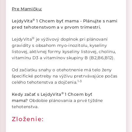
Pre Mamičku:
®
LejdyVita
1 Chcem byť mama - Plánujte s nami
pred tehotenstvom a v prvom trimestri.
®
LejdyVita
je výživový doplnok pri plánovaní
gravidity s obsahom myo-inozitolu, kyseliny
listovej, aktívnej formy kyseliny listovej, cholínu,
vitamínu D3 a vitamínov skupiny B (B2,B6,B12).
Od začiatku snahy o otehotnenie má telo ženy
špecifické potreby na výživu pretrvávajúce počas
1-3
celého tehotenstva a dojčenia.
®
Kedy začať s LejdyVita
1 Chcem byť
mama?
Obdobie plánovania a prvé týždne
tehotenstva.
Zloženie: