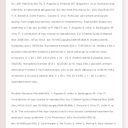
Sci. 2011 Feb;15(2):165-74.; 5. Papaleo E, Potenza MT, Brigante C, et al. Nutrients and
infertility: an alternative perspective. Eur Rev Med Pharmacol Sci. 2011 May;15(5):515-
7.; 6. Revelli A, Delle Piane L, Casano S, et al. Follicular uid content and oocyte
quality: from single biochemical markers to metabolomics. Reprod Biol Endocrinol.
2009 May 4;7:40. doi: 10.1186/ 1477-7827-7-40.; 7. Papaleo E, Unfer V, Baillargeon JP,
Chiu TT. Contribution of myo-inositol to reproduction. Eur J Obstet Gynecol Reprod
Biol. 2009 Dec; 147(2):120-3. doi: 10.1016/j.ejogrb.2009.09.008; 8. Úradný vestník
Európskej únie L 307/2014. Nariadenie Komisie (EÚ) c. 1135/2014 z 24. októbra 2014 o
povolení zdravotného tvrdenia o potravinách, ktoré odkazuje na zníženie rizika
ochorenia, Ú. v. EÚ L 307, 28.10.2014, s. 23 – 25; 9. Úradný vestník Európskej únie L
136/2012. Nariadenie Komisie (EÚ) c. 432/2012 zo 16. mája 2012 o povolení určitých
zdravotných tvrdení o iných potravinách, ako sú tie, ktoré odkazujú na zníženie rizika
ochorenia a na vývoj a zdravie detí, Ú. v. EÚ L 136, 25.5.2012, s. 1 – 40. ‡ u žien v
reproduktívnom veku.
Použitá literatúra FOLANDROL: 1. Papaleo E, Unfer V, Baillargeon JP, Chiu TT.
Contribution of myo-inositol to reproduction. Eur J Obstet Gynecol Reprod Biol. 2009
Dec;147(2):120-3. doi: 10.1016/j.ejogrb.2009.09.008; 2. Dinicola S, Chiu TT, Unfer V, et
al. M. The rationale of the myo-inositol and D-chiro-inositol combined treatment for
polycystic ovary syndrome. J Clin Pharmacol. 2014 Oct;54(10):1079-92.
doi: 10.1002/jcph.362; 3. Carlomagno G, De Grazia S, Unfer V, Manna F. Myo-inositol in