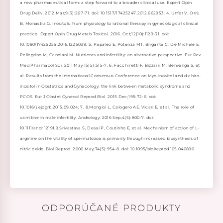
a new pharmaceutical form: a step forward to a broader clinical use. Expert Opin
Drug Deliv. 2012 Mar;9(3):267-71. doi: 10.1517/17425247.2012.662953; 4. Unfer V, Orrù
B, Monastra G. Inositols: from physiology to rational therapy in gynecological clinical
practice. Expert Opin Drug Metab Toxicol. 2016. Oct;12(10):1129-31. doi:
10.1080/17425255.2016.1225039; 5. Papaleo E, Potenza MT, Brigante C, De Michele E,
Pellegrino M, Candiani M. Nutrients and infertility: an alternative perspective. Eur Rev
Med Pharmacol Sci. 2011 May;15(5):515-7; 6. Facchinetti F, Bizzarri M, Benvenga S, et
al. Results from the International Consensus Conference on Myo-inositol and d-chiro-
inositol in Obstetrics and Gynecology: the link between metabolic syndrome and
PCOS. Eur J Obstet Gynecol Reprod Biol. 2015 Dec;195:72-6. doi:
10.1016/j.ejogrb.2015.09.024; 7. 8.Mongioi L, Calogero AE, Vicari E, et al. The role of
carnitine in male infertility. Andrology. 2016 Sep;4(5):800-7. doi:
10.1111/andr.12191.9.Srivastava S, Desai P, Coutinho E, et al. Mechanism of action of L-
arginine on the vitality of spermatozoa is primarily through increased biosynthesis of
nitric oxide. Biol Reprod. 2006 May;74(5):954-8. doi: 10.1095/biolreprod.105.046896.
ODPORÚČANÉ PRODUKTY