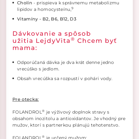
Cholín
- prispieva k správnemu metabolizmu
9
lipidov a homocysteínu,
Vitamíny - B2, B6, B12, D3
Dávkovanie a spôsob
®
užitia
LejdyVita
Chcem byť
mama
:
Odporúčaná dávka je dva krát denne jedno
vrecúško s jedlom.
Obsah vrecúška sa rozpustí v pohári vody.
Pre otecka:
®
FOLANDROL
je výživový doplnok stravy s
obsahom inozitolu a antioxidantov. Je vhodný pre
mužov, ktorí s partnerkou plánujú tehotenstvo.
®
FOLANDROL
je určený mužom: