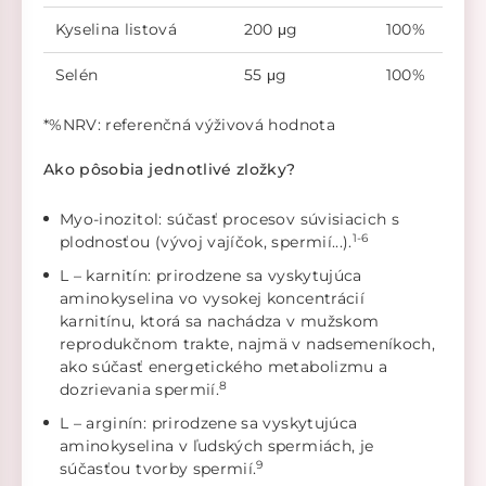
Kyselina listová
200 μg
100%
Selén
55 μg
100%
*%NRV: referenčná výživová hodnota
Ako pôsobia jednotlivé zložky?
Myo-inozitol: súčasť procesov súvisiacich s
1-6
plodnosťou (vývoj vajíčok, spermií...).
L – karnitín: prirodzene sa vyskytujúca
aminokyselina vo vysokej koncentrácií
karnitínu, ktorá sa nachádza v mužskom
reprodukčnom trakte, najmä v nadsemeníkoch,
ako súčasť energetického metabolizmu a
8
dozrievania spermií.
L – arginín: prirodzene sa vyskytujúca
aminokyselina v ľudských spermiách, je
9
súčasťou tvorby spermií.