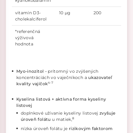
kyanokobalamín
vitamín D3-
10 µg
200
cholekalciferol
*referenčná
výživová
hodnota
Myo-inozitol -
prítomný vo zvýšených
koncentráciách vo vaječníkoch a
ukazovateľ
4-7
kvality vajíčok
Kyselina listová + aktívna forma kyseliny
listovej
doplnkové užívanie kyseliny listovej
zvyšuje
8
úroveň folátu
u matiek,
nízka úroveň folátu je
rizikovým faktorom