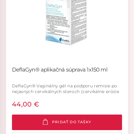
DeflaGyn® aplikačná súprava 1x150 ml
DeflaGyn® Vaginálny gél na podporu remisie po
nejasných cervikálnych steroch (cervikálne erózie
ASC-US, ASC-H, LSIL, HSIL/PAP II-p, PAP III-p, PAP
44,00 €
IIID1, PAP IIID2 (Munich III) / PAP III, PAP IIID).
Aplikačná súprava. (Systém zdravotníckych
pomôcok). DeflaGyn® je zdravotnícka pomôcka.
PRIDAŤ DO TAŠKY