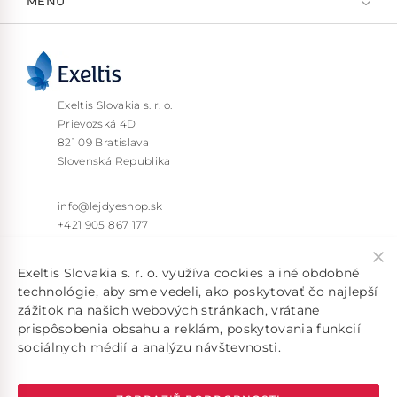
MENU
Exeltis Slovakia s. r. o.
Prievozská 4D
821 09 Bratislava
Slovenská Republika
info@lejdyeshop.sk
+421 905 867 177
Pon – Pia: 9:30 – 16:00
Exeltis Slovakia s. r. o. využíva cookies a iné obdobné
technológie, aby sme vedeli, ako poskytovať čo najlepší
zážitok na našich webových stránkach, vrátane
prispôsobenia obsahu a reklám, poskytovania funkcií
sociálnych médií a analýzu návštevnosti.
Doručujeme len v rámci SR, pokiaľ máte záujem o doručenie
do inej krajiny, kontaktujte nás na emailovej adrese