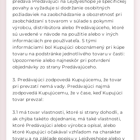
predáva Predávajúci na Lejdyeshope je špecifickej
povahy a vyžaduje si dodržanie osobitných
požiadaviek na zaobchádzanie a obozretnosť pri
zaobchádzaní s tovarom v súlade s pokynmi
výrobcu, distribútora alebo Predávajúceho, ktoré
sú uvedené v návode na použitie alebo v iných
informáciách pre používateľa. S tými
informáciami bol Kupujúci oboznámený pri kúpe
tovaru na podstránke jednotlivého tovaru v časti:
Upozornenie alebo najneskôr pri potvrdení
objednávky zo strany Predávajúceho.
3. Predávajúci zodpovedá Kupujúcemu, že tovar
pri prevzatí nemá vady. Predávajúci najmä
zodpovedá Kupujúcemu, že v čase, keď Kupujúci
tovar prevzal:
3.1 má tovar vlastnosti, ktoré si strany dohodli, a
ak chýba takéto dojednanie, má také vlastnosti,
ktoré Predávajúci alebo výrobca opísal, alebo
ktoré Kupujúci očakával vzhľadom na charakter
tovaru a na základe popisu v Lejdyeshope alebo v