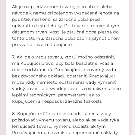
Ak je na predávanom tovare, jeho obale alebo
návode k nemu pripojenom vyznačená lehota na
použitie, neskončí sa záručná doba pred
uplynutím tejto lehoty. Pri tovare s minimálnym
dátumom trvanlivosti je záručná doba platná do
tohto dátumu. Záručná doba začína plynúť dňom
prevzatia tovaru Kupujúcim.
7. Ak ide o vadu tovaru, ktorú možno odstrániť,
má Kupujúci právo, aby bola bezplatne, včas a
riadne odstránená. Predávajúci je povinný vadu
bez zbytočného odkladu odstrániť. Predávajúci
môže vždy namiesto odstránenia vady vymeniť
vadný tovar za bezvadný tovar s rovnakými alebo
lepšími technickými parametrami, ak to
Kupujúcemu nespôsobí závažné ťažkosti.
8. Kupujúci môže namiesto odstránenia vady
požadovať výmenu tovaru, alebo ak sa vada týka
len súčasti tovaru, výmenu súčasti, ak tým
Predávajúcemu nevzniknú neprimerané náklady