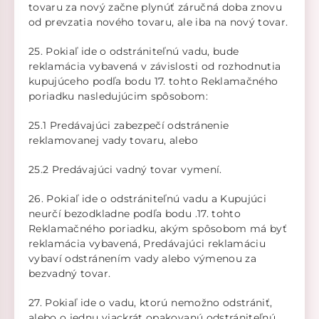
tovaru za nový začne plynúť záručná doba znovu
od prevzatia nového tovaru, ale iba na nový tovar.
25. Pokiaľ ide o odstrániteľnú vadu, bude
reklamácia vybavená v závislosti od rozhodnutia
kupujúceho podľa bodu 17. tohto Reklamačného
poriadku nasledujúcim spôsobom:
25.1 Predávajúci zabezpečí odstránenie
reklamovanej vady tovaru, alebo
25.2 Predávajúci vadný tovar vymení.
26. Pokiaľ ide o odstrániteľnú vadu a Kupujúci
neurčí bezodkladne podľa bodu .17. tohto
Reklamačného poriadku, akým spôsobom má byť
reklamácia vybavená, Predávajúci reklamáciu
vybaví odstránením vady alebo výmenou za
bezvadný tovar.
27. Pokiaľ ide o vadu, ktorú nemožno odstrániť,
alebo o jednu viackrát opakovanú odstrániteľnú