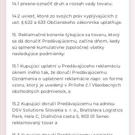
14.1 presne označiť druh a rozsah vady tovaru;
14.2 uviesť, ktoré zo svojich práv vyplývajúcich z
ust. § 622 a 633 Občianskeho zákonníka uplatňuje.
15. Reklamačné konanie týkajúce sa tovaru, ktorý
sa dá doručiť Predávajúcemu, začína dňom, kedy
sú splnené kumulatívne (spoločne) všetky
nasledujúce podmienky:
15.1 Kupujúci uplatní u Predávajúceho reklamáciu
okrem iného tak, že doručí Predávajúcemu
Oznámenia o uplatnení reklamácie napr. vo forme
vzoru, ktorý je uvedený v Prílohe č.1 Všeobecných
obchodných podmienok, a
15.2 Kupujúci doručí Predávajúcemu na adresu
DSV Solutions Slovakia s. r. o., Bratislava Logistics
Park, Hala C, Diaľničná cesta 5, 903 01 Senec
reklamovaný tovar a