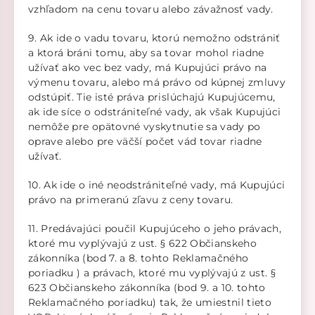
vzhľadom na cenu tovaru alebo závažnosť vady.
9. Ak ide o vadu tovaru, ktorú nemožno odstrániť
a ktorá bráni tomu, aby sa tovar mohol riadne
užívať ako vec bez vady, má Kupujúci právo na
výmenu tovaru, alebo má právo od kúpnej zmluvy
odstúpiť. Tie isté práva prislúchajú Kupujúcemu,
ak ide síce o odstrániteľné vady, ak však Kupujúci
nemôže pre opätovné vyskytnutie sa vady po
oprave alebo pre väčší počet vád tovar riadne
užívať.
10. Ak ide o iné neodstrániteľné vady, má Kupujúci
právo na primeranú zľavu z ceny tovaru.
11. Predávajúci poučil Kupujúceho o jeho právach,
ktoré mu vyplývajú z ust. § 622 Občianskeho
zákonníka (bod 7. a 8. tohto Reklamačného
poriadku ) a právach, ktoré mu vyplývajú z ust. §
623 Občianskeho zákonníka (bod 9. a 10. tohto
Reklamačného poriadku) tak, že umiestnil tieto