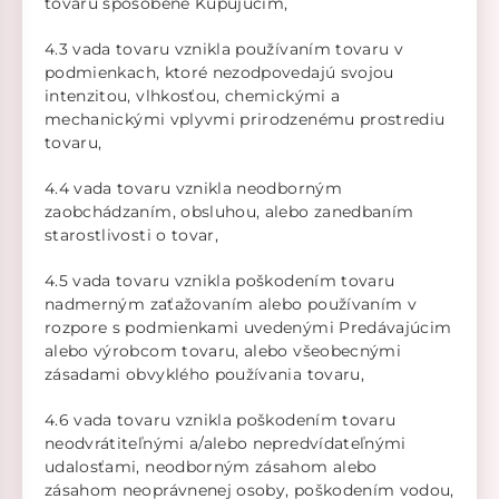
tovaru spôsobené Kupujúcim,
4.3 vada tovaru vznikla používaním tovaru v
podmienkach, ktoré nezodpovedajú svojou
intenzitou, vlhkosťou, chemickými a
mechanickými vplyvmi prirodzenému prostrediu
tovaru,
4.4 vada tovaru vznikla neodborným
zaobchádzaním, obsluhou, alebo zanedbaním
starostlivosti o tovar,
4.5 vada tovaru vznikla poškodením tovaru
nadmerným zaťažovaním alebo používaním v
rozpore s podmienkami uvedenými Predávajúcim
alebo výrobcom tovaru, alebo všeobecnými
zásadami obvyklého používania tovaru,
4.6 vada tovaru vznikla poškodením tovaru
neodvrátiteľnými a/alebo nepredvídateľnými
udalosťami, neodborným zásahom alebo
zásahom neoprávnenej osoby, poškodením vodou,