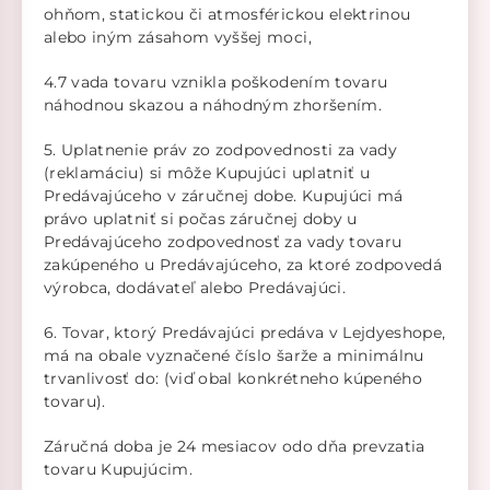
ohňom, statickou či atmosférickou elektrinou
alebo iným zásahom vyššej moci,
4.7 vada tovaru vznikla poškodením tovaru
náhodnou skazou a náhodným zhoršením.
5. Uplatnenie práv zo zodpovednosti za vady
(reklamáciu) si môže Kupujúci uplatniť u
Predávajúceho v záručnej dobe. Kupujúci má
právo uplatniť si počas záručnej doby u
Predávajúceho zodpovednosť za vady tovaru
zakúpeného u Predávajúceho, za ktoré zodpovedá
výrobca, dodávateľ alebo Predávajúci.
6. Tovar, ktorý Predávajúci predáva v Lejdyeshope,
má na obale vyznačené číslo šarže a minimálnu
trvanlivosť do: (viď obal konkrétneho kúpeného
tovaru).
Záručná doba je 24 mesiacov odo dňa prevzatia
tovaru Kupujúcim.