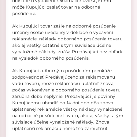
doklade o vybavení reklamácie uviesť, komu
môže Kupujúci zaslať tovar na odborné
posúdenie.
Ak Kupujúci tovar zašle na odborné posúdenie
určenej osobe uvedenej v doklade o vybavení
reklamácie, náklady odborného posúdenia tovaru,
ako aj všetky ostatné s tým súvisiace účelne
vynaložené náklady, znáša Predávajúci bez ohľadu
na výsledok odborného posúdenia.
Ak Kupujúci odborným posúdením preukáže
zodpovednosť Predávajúceho za reklamovanú
vadu tovaru, môže reklamáciu uplatniť znova;
počas vykonávania odborného posúdenia tovaru
záručná doba neplynie. Predávajúci je povinný
Kupujúcemu uhradiť do 14 dní odo dňa znova
uplatnenej reklamácie všetky náklady vynaložené
na odborné posúdenie tovaru, ako aj všetky s tým
súvisiace účelne vynaložené náklady. Znova
uplatnenú reklamáciu nemožno zamietnuť.