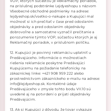
VOP, ktorých súčasťou je Reklamačný poriadok,
na príslušnej podstránke Lejdyeshopu s názvom
Všeobecné obchodné podmienky na adrese:
lejdyeshop.sk/vsetko-o-nakupe a Kupujúci mal
možnosť si ich prečítať v čase pred odoslaním
objednávky a pred odoslaním objednávky
dobrovoľne a samostatne vyznačil prečítanie a
porozumenie týmto VOP, súčasťou ktorých je aj
Reklamačný poriadok, v príslušnom políčku.
12. Kupujúci je povinný reklamáciu uplatniť u
Predávajúceho. Informácie o možnostiach
riešenia reklamácie poskytne Predávajúci
Kupujúcemu na požiadanie telefonicky na
zákazníckej linke: +421 908 959 222 alebo
prostredníctvom zákazníckeho e-mailu na adrese:
info@lejdyeshop.sk. Kontaktné údaje
Predávajúceho v zmysle tohto bodu VII.10 sú
uvedené aj na potvrdení o prijatí objednávky
Predávajúcim.
13. Ak si Kupujúci z dôvodu, že tovar vykazuje