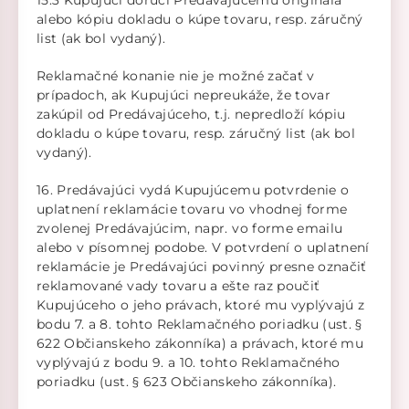
15.3 Kupujúci doručí Predávajúcemu originála
alebo kópiu dokladu o kúpe tovaru, resp. záručný
list (ak bol vydaný).
Reklamačné konanie nie je možné začať v
prípadoch, ak Kupujúci nepreukáže, že tovar
zakúpil od Predávajúceho, t.j. nepredloží kópiu
dokladu o kúpe tovaru, resp. záručný list (ak bol
vydaný).
16. Predávajúci vydá Kupujúcemu potvrdenie o
uplatnení reklamácie tovaru vo vhodnej forme
zvolenej Predávajúcim, napr. vo forme emailu
alebo v písomnej podobe. V potvrdení o uplatnení
reklamácie je Predávajúci povinný presne označiť
reklamované vady tovaru a ešte raz poučiť
Kupujúceho o jeho právach, ktoré mu vyplývajú z
bodu 7. a 8. tohto Reklamačného poriadku (ust. §
622 Občianskeho zákonníka) a právach, ktoré mu
vyplývajú z bodu 9. a 10. tohto Reklamačného
poriadku (ust. § 623 Občianskeho zákonníka).