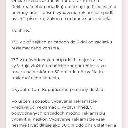
Občianskeho zákonníka (bod 7. až 10. tohto
Reklamačného poriadku) uplatňuje, je Predávajúci
povinný určiť spôsob vybavenia reklamácie podľa
ust. § 2 písm. m) Zákona o ochrane spotrebiteľa:
17.1 ihneď,
17.2 v zložitejších prípadoch do 3 dní od začiatku
reklamačného konania,
17.3 v odôvodnených prípadoch, najmä ak sa
vyžaduje zložité technické zhodnotenie stavu
tovaru najneskôr do 30 dní odo dňa začiatku
reklamačného konania,
a vydať o tom Kupujúcemu písomný doklad.
Po určení spôsobu vybavenia reklamácie
Predávajúci reklamáciu vybaví ihneď, v
odôvodnených prípadoch možno reklamáciu
vybaviť aj neskôr. Vybavenie reklamácie však
nesmie trvať dlhšie ako 30 dní odo dňa uplatnenia