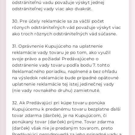
odstrániteľnú vadu považuje výskyt jednej
odstrániteľnej vady viac ako dvakrát.
30. Pre účely reklamácie sa za väčší počet
rôznych odstrániteľných vád považuje výskyt viac
ako troch rôznych odstrániteľných vád súčasne.
31. Oprávnenie Kupujúceho na uplatnenie
reklamácie vady tovaru je po tom, ako využil
svoje právo a požiadal Predávajúceho o
odstránenie vady tovaru podľa bodu 7. tohto
Reklamačného poriadku, naplnené a bez ohľadu
na výsledok reklamácie bude prípadné opätovné
uplatnenie reklamácie tej istej jedinečnej vady
(nie vady rovnakého druhu) zamietnuté.
32. Ak Predávajúci pri kúpe tovaru ponúka
Kupujúcemu k predanému tovaru bezplatne ďalší
tovar zdarma (darček), je na Kupujúcom, či
ponúkaný tovar (darček) prijme. Tovar zdarma
(darček) však nie je predaným tovarom, preto
Predávajúci nezodpovedá za jeho prípadné vady a