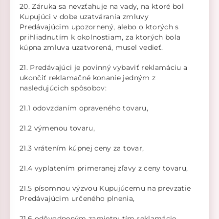
20. Záruka sa nevzťahuje na vady, na ktoré bol
Kupujúci v dobe uzatvárania zmluvy
Predávajúcim upozornený, alebo o ktorých s
prihliadnutím k okolnostiam, za ktorých bola
kúpna zmluva uzatvorená, musel vedieť.
21. Predávajúci je povinný vybaviť reklamáciu a
ukončiť reklamačné konanie jedným z
nasledujúcich spôsobov:
21.1 odovzdaním opraveného tovaru,
21.2 výmenou tovaru,
21.3 vrátením kúpnej ceny za tovar,
21.4 vyplatením primeranej zľavy z ceny tovaru,
21.5 písomnou výzvou Kupujúcemu na prevzatie
Predávajúcim určeného plnenia,
21.6 odôvodneným zamietnutím reklamácie