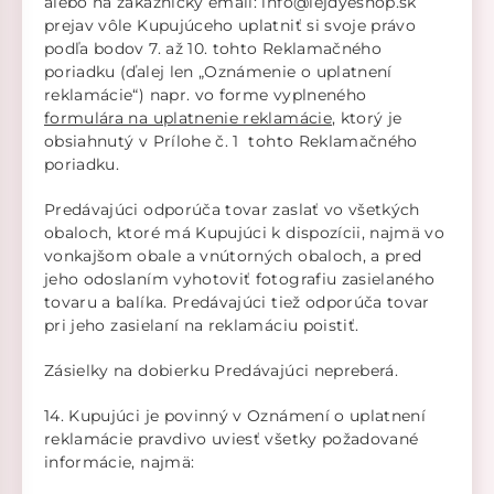
alebo na zákaznícky email: info@lejdyeshop.sk
prejav vôle Kupujúceho uplatniť si svoje právo
podľa bodov 7. až 10. tohto Reklamačného
poriadku (ďalej len „Oznámenie o uplatnení
reklamácie“) napr. vo forme vyplneného
formulára na uplatnenie reklamácie
, ktorý je
obsiahnutý v Prílohe č. 1 tohto Reklamačného
poriadku.
Predávajúci odporúča tovar zaslať vo všetkých
obaloch, ktoré má Kupujúci k dispozícii, najmä vo
vonkajšom obale a vnútorných obaloch, a pred
jeho odoslaním vyhotoviť fotografiu zasielaného
tovaru a balíka. Predávajúci tiež odporúča tovar
pri jeho zasielaní na reklamáciu poistiť.
Zásielky na dobierku Predávajúci nepreberá.
14. Kupujúci je povinný v Oznámení o uplatnení
reklamácie pravdivo uviesť všetky požadované
informácie, najmä: