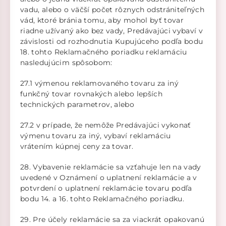
vadu, alebo o väčší počet rôznych odstrániteľných
vád, ktoré bránia tomu, aby mohol byť tovar
riadne užívaný ako bez vady, Predávajúci vybaví v
závislosti od rozhodnutia Kupujúceho podľa bodu
18. tohto Reklamačného poriadku reklamáciu
nasledujúcim spôsobom:
27.1 výmenou reklamovaného tovaru za iný
funkčný tovar rovnakých alebo lepších
technických parametrov, alebo
27.2 v prípade, že nemôže Predávajúci vykonať
výmenu tovaru za iný, vybaví reklamáciu
vrátením kúpnej ceny za tovar.
28. Vybavenie reklamácie sa vzťahuje len na vady
uvedené v Oznámení o uplatnení reklamácie a v
potvrdení o uplatnení reklamácie tovaru podľa
bodu 14. a 16. tohto Reklamačného poriadku.
29. Pre účely reklamácie sa za viackrát opakovanú