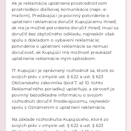
Ak je reklamácia uplatnená prostredníctvom
prostriedkov diaľkovej komunikácie (napr. e-
mailom), Predávajúci je povinný potvrdenie o
uplatnení reklamácie doručiť Kupujúcemu ihneď;
ak nie je možné potvrdenie doručiť ihneď, musí sa
doručiť bez zbytočného odkladu, najneskôr však
spolu s dokladom o vybavení reklamácie;
potvrdenie o uplatnení reklamácie sa nemusí
doručovať, ak Kupujúci má možnosť preukázať
uplatnenie reklamácie iným spôsobom.
17. Kupujúci je oprávnený rozhodnúť sa, ktoré zo
svojich práv v zmysle ust. § 622 a ust. § 623
Občianskeho zákonníka (bod 7. až 10. tohto
Reklamačného poriadku) uplatňuje, a zároveň je
povinný bezodkladne informáciu o svojom
rozhodnutí doručiť Predávajúcemu, najneskôr
spolu s Oznámením o uplatnení reklamácie.
Na základe rozhodnutia Kupujúceho, ktoré zo
svojich práv v zmysle ust. § 622 a ust. § 623