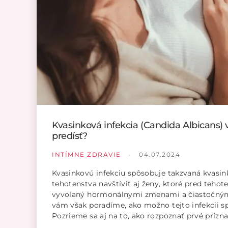
Kvasinková infekcia (Candida Albicans) v
predísť?
INTÍMNE ZDRAVIE
-
04.07.2024
Kvasinkovú infekciu spôsobuje takzvaná kvasin
tehotenstva navštíviť aj ženy, ktoré pred tehot
vyvolaný hormonálnymi zmenami a čiastočným
vám však poradíme, ako možno tejto infekcii s
Pozrieme sa aj na to, ako rozpoznať prvé prízn