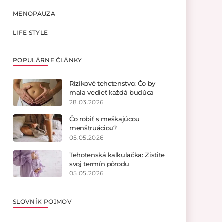
MENOPAUZA
LIFE STYLE
POPULÁRNE ČLÁNKY
Rizikové tehotenstvo: Čo by
mala vedieť každá budúca
mamička?
28.03.2026
Čo robiť s meškajúcou
menštruáciou?
05.05.2026
Tehotenská kalkulačka: Zistite
svoj termín pôrodu
05.05.2026
SLOVNÍK POJMOV