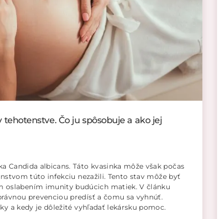
 tehotenstve. Čo ju spôsobuje a ako jej
ka Candida albicans. Táto kvasinka môže však počas
enstvom túto infekciu nezažili. Tento stav môže byť
 oslabením imunity budúcich matiek. V článku
právnou prevenciou predísť a čomu sa vyhnúť.
aky a kedy je dôležité vyhľadať lekársku pomoc.