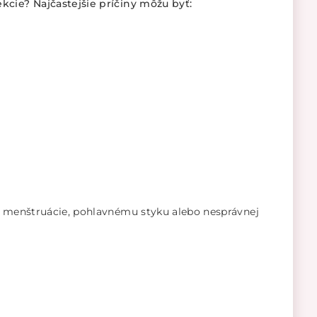
kcie? Najčastejšie príčiny môžu byť:
,
ade menštruácie, pohlavnému styku alebo nesprávnej