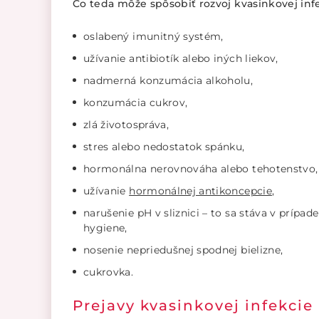
Čo teda môže spôsobiť rozvoj kvasinkovej infe
oslabený imunitný systém,
užívanie antibiotík alebo iných liekov,
nadmerná konzumácia alkoholu,
konzumácia cukrov,
zlá životospráva,
stres alebo nedostatok spánku,
hormonálna nerovnováha alebo tehotenstvo
užívanie
hormonálnej antikoncepcie
,
narušenie pH v sliznici – to sa stáva v príp
hygiene,
nosenie nepriedušnej spodnej bielizne,
cukrovka.
Prejavy kvasinkovej infekcie