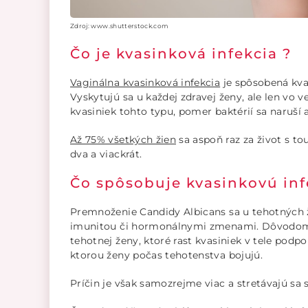
Zdroj: www.shutterstock.com
Čo je kvasinková infekcia ?
Vaginálna kvasinková infekcia
je spôsobená kva
Vyskytujú sa u každej zdravej ženy, ale len vo 
kvasiniek tohto typu, pomer baktérií sa naruší a
Až 75% všetkých žien
sa aspoň raz za život s to
dva a viackrát.
Čo spôsobuje kvasinkovú inf
Premnoženie Candidy Albicans sa u tehotných ž
imunitou či hormonálnymi zmenami. Dôvodom 
tehotnej ženy, ktoré rast kvasiniek v tele podpo
ktorou ženy počas tehotenstva bojujú.
Príčin je však samozrejme viac a stretávajú sa