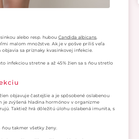
sinkou alebo resp. hubou
Candida albicans
.
veľmi malom množstve. Ak je v pošve príliš veľa
 objavia sa príznaky kvasinkovej infekcie.
uto infekciou stretne a až 45% žien sa s ňou stretlo
ekciu
ien objavuje častejšie a je spôsobené oslabenou
je zvýšená hladina hormónov v organizme
rujú. Taktiež hrá dôležitú úlohu oslabená imunita, s
 s ňou takmer všetky ženy.