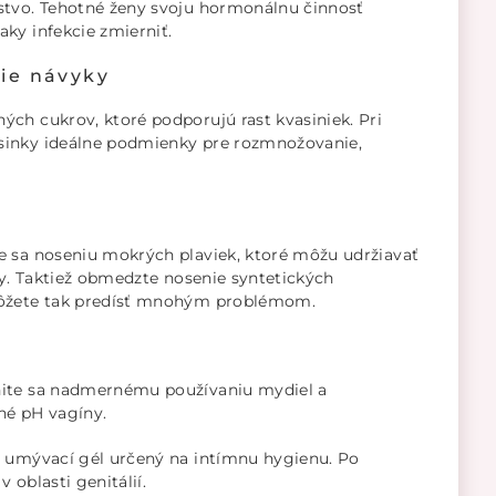
stvo. Tehotné ženy svoju hormonálnu činnosť
ky infekcie zmierniť.
ie návyky
ch cukrov, ktoré podporujú rast kvasiniek. Pri
sinky ideálne podmienky pre rozmnožovanie,
e sa noseniu mokrých plaviek, ktoré môžu udržiavať
ky. Taktiež obmedzte nosenie syntetických
 Môžete tak predísť mnohým problémom.
nite sa nadmernému používaniu mydiel a
né pH vagíny.
e umývací gél určený na intímnu hygienu. Po
 oblasti genitálií.