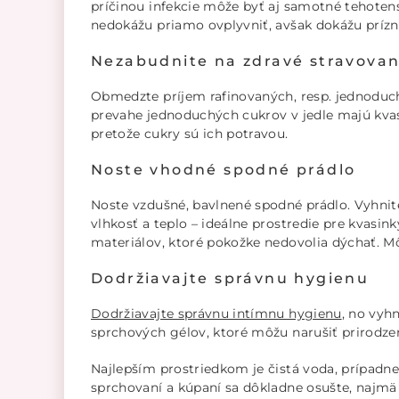
príčinou infekcie môže byť aj samotné tehoten
nedokážu priamo ovplyvniť, avšak dokážu prízna
Nezabudnite na zdravé stravovan
Obmedzte príjem rafinovaných, resp. jednoduchý
prevahe jednoduchých cukrov v jedle majú kva
pretože cukry sú ich potravou.
Noste vhodné spodné prádlo
Noste vzdušné, bavlnené spodné prádlo. Vyhnit
vlhkosť a teplo – ideálne prostredie pre kvasin
materiálov, ktoré pokožke nedovolia dýchať.
Dodržiavajte správnu hygienu
Dodržiavajte správnu intímnu hygienu
, no vyh
sprchových gélov, ktoré môžu narušiť prirodze
Najlepším prostriedkom je čistá voda, prípadn
sprchovaní a kúpaní sa dôkladne osušte, najmä v