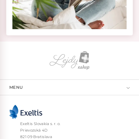
MENU
Exeltis Slovakia s. r. o.
Prievozská 4D
821 09 Bratislava