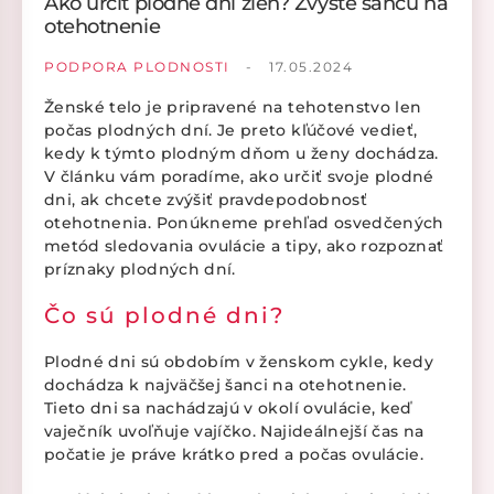
Ako určiť plodné dni žien? Zvýšte šancu na
otehotnenie
PODPORA PLODNOSTI
-
17.05.2024
Ženské telo je pripravené na tehotenstvo len
počas plodných dní. Je preto kľúčové vedieť,
kedy k týmto plodným dňom u ženy dochádza.
V článku vám poradíme, ako určiť svoje plodné
dni, ak chcete zvýšiť pravdepodobnosť
otehotnenia. Ponúkneme prehľad osvedčených
metód sledovania ovulácie a tipy, ako rozpoznať
príznaky plodných dní.
Čo sú plodné dni?
Plodné dni sú obdobím v ženskom cykle, kedy
dochádza k najväčšej šanci na otehotnenie.
Tieto dni sa nachádzajú v okolí ovulácie, keď
vaječník uvoľňuje vajíčko. Najideálnejší čas na
počatie je práve krátko pred a počas ovulácie.