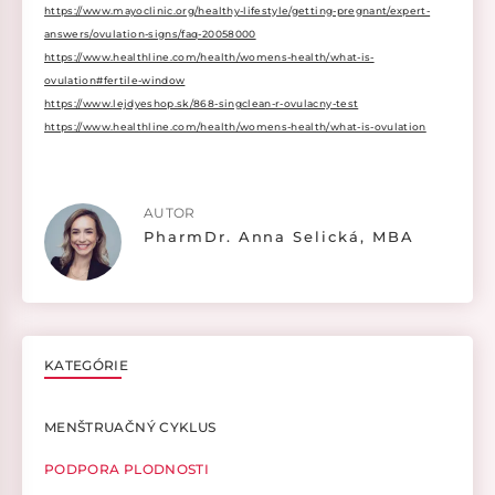
https://www.mayoclinic.org/healthy-lifestyle/getting-pregnant/expert-
answers/ovulation-signs/faq-20058000
https://www.healthline.com/health/womens-health/what-is-
ovulation#fertile-window
https://www.lejdyeshop.sk/868-singclean-r-ovulacny-test
https://www.healthline.com/health/womens-health/what-is-ovulation
AUTOR
PharmDr. Anna Selická, MBA
KATEGÓRIE
MENŠTRUAČNÝ CYKLUS
PODPORA PLODNOSTI