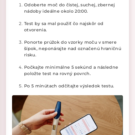
Odoberte moč do čistej, suchej, zbernej
nádoby ideálne okolo 20:00.
Test by sa mal použiť čo najskôr od
otvorenia.
Ponorte prúžok do vzorky moču v smere
šípok, neponárajte nad označenú hraničnú
risku.
Počkajte minimálne 5 sekúnd a následne
položte test na rovný povrch.
Po 5 minútach odčítajte výsledok testu.