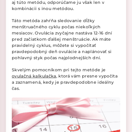
aj túto metódu, odporúčame ju však len v
kombinácii s inou metódou.
Táto metóda zahŕňa sledovanie dĺžky
menštruačného cyklu počas niekoľkých
mesiacov. Ovulácia zvyčajne nastáva 12-16 dní
pred začiatkom ďalšej menštruácie. Ak máte
pravidelný cyklus, môžete si vypočítať
pravdepodobný deň ovulácie a naplánovať si
pohlavný styk počas najplodnejších dní.
Skvelým pomocníkom pri tejto metóde je
ovulačná kalkulačka
, ktorá vám presne vypočíta
a zaznamená, kedy je pravdepodobne ideálny
čas.