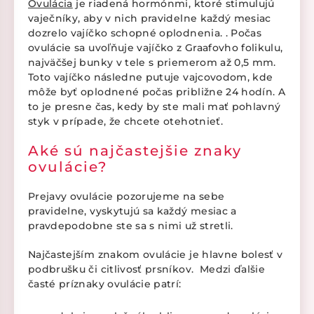
Ovulácia
je riadená hormónmi, ktoré stimulujú
vaječníky, aby v nich pravidelne každý mesiac
dozrelo vajíčko schopné oplodnenia. . Počas
ovulácie sa uvoľňuje vajíčko z Graafovho folikulu,
najväčšej bunky v tele s priemerom až 0,5 mm.
Toto vajíčko následne putuje vajcovodom, kde
môže byť oplodnené počas približne 24 hodín. A
to je presne čas, kedy by ste mali mať pohlavný
styk v prípade, že chcete otehotnieť.
Aké sú najčastejšie znaky
ovulácie?
Prejavy ovulácie pozorujeme na sebe
pravidelne, vyskytujú sa každý mesiac a
pravdepodobne ste sa s nimi už stretli.
Najčastejším znakom ovulácie je hlavne bolesť v
podbrušku či citlivosť prsníkov. Medzi ďalšie
časté príznaky ovulácie patrí: