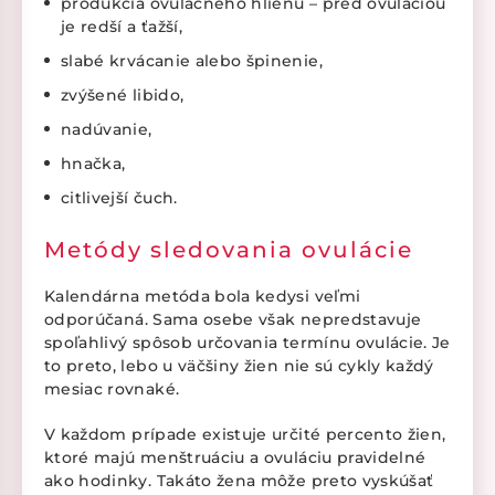
produkcia ovulačného hlienu – pred ovuláciou
je redší a ťažší,
slabé krvácanie alebo špinenie,
zvýšené libido,
nadúvanie,
hnačka,
citlivejší čuch.
Metódy sledovania ovulácie
Kalendárna metóda bola kedysi veľmi
odporúčaná. Sama osebe však nepredstavuje
spoľahlivý spôsob určovania termínu ovulácie. Je
to preto, lebo u väčšiny žien nie sú cykly každý
mesiac rovnaké.
V každom prípade existuje určité percento žien,
ktoré majú menštruáciu a ovuláciu pravidelné
ako hodinky. Takáto žena môže preto vyskúšať