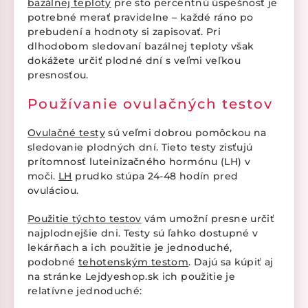
bazálnej teploty
pre sto percentnú úspešnosť je
potrebné merať pravidelne – každé ráno po
prebudení a hodnoty si zapisovať. Pri
dlhodobom sledovaní bazálnej teploty však
dokážete určiť plodné dní s veľmi veľkou
presnosťou.
Používanie ovulačných testov
Ovulačné testy
sú veľmi dobrou pomôckou na
sledovanie plodných dní. Tieto testy zisťujú
prítomnosť luteinizačného hormónu (LH) v
moči.
LH
prudko stúpa 24-48 hodín pred
ovuláciou.
Použitie týchto testov
vám umožní presne určiť
najplodnejšie dni. Testy sú ľahko dostupné v
lekárňach a ich použitie je jednoduché,
podobné
tehotenským testom
. Dajú sa kúpiť aj
na stránke Lejdyeshop.sk ich použitie je
relatívne jednoduché: