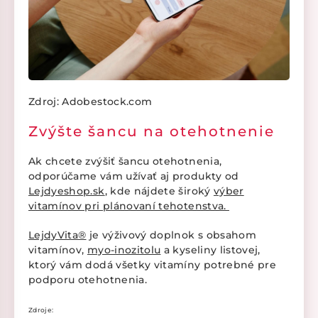
Zdroj: Adobestock.com
Zvýšte šancu na otehotnenie
Ak chcete zvýšiť šancu otehotnenia,
odporúčame vám užívať aj produkty od
Lejdyeshop.sk
, kde nájdete široký
výber
vitamínov pri plánovaní tehotenstva.
LejdyVita®
je výživový doplnok s obsahom
vitamínov,
myo-inozitolu
a kyseliny listovej,
ktorý vám dodá všetky vitamíny potrebné pre
podporu otehotnenia.
Zdroje: