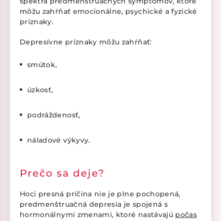
spektra predmenštruačných symptómov, ktoré
môžu zahŕňať emocionálne, psychické a fyzické
príznaky.
Depresívne príznaky môžu zahŕňať:
smútok,
úzkosť,
podráždenosť,
náladové výkyvy.
Prečo sa deje?
Hoci presná príčina nie je plne pochopená,
predmenštruačná depresia je spojená s
hormonálnymi zmenami, ktoré nastávajú
počas