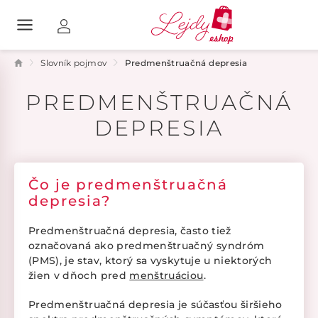
Slovník pojmov
Predmenštruačná depresia
PREDMENŠTRUAČNÁ
DEPRESIA
Čo je predmenštruačná
depresia?
Predmenštruačná depresia, často tiež
označovaná ako predmenštruačný syndróm
(PMS), je stav, ktorý sa vyskytuje u niektorých
žien v dňoch pred
menštruáciou
.
Predmenštruačná depresia je súčasťou širšieho