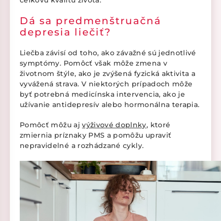
celkovú kvalitu života.
Dá sa predmenštruačná
depresia liečiť?
Liečba závisí od toho, ako závažné sú jednotlivé
symptómy. Pomôcť však môže zmena v
životnom štýle, ako je zvýšená fyzická aktivita a
vyvážená strava. V niektorých prípadoch môže
byť potrebná medicínska intervencia, ako je
užívanie antidepresív alebo hormonálna terapia.
Pomôcť môžu aj
výživové doplnky
, ktoré
zmiernia príznaky PMS a pomôžu upraviť
nepravidelné a rozhádzané cykly.