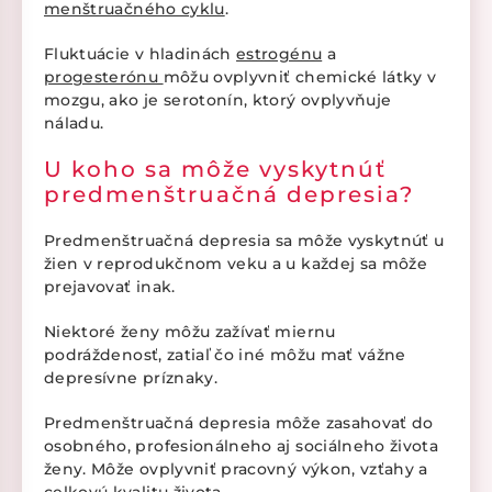
menštruačného cyklu
.
Fluktuácie v hladinách
estrogénu
a
progesterónu
môžu ovplyvniť chemické látky v
mozgu, ako je serotonín, ktorý ovplyvňuje
náladu.
U koho sa môže vyskytnúť
predmenštruačná depresia?
Predmenštruačná depresia sa môže vyskytnúť u
žien v reprodukčnom veku a u každej sa môže
prejavovať inak.
Niektoré ženy môžu zažívať miernu
podráždenosť, zatiaľ čo iné môžu mať vážne
depresívne príznaky.
Predmenštruačná depresia môže zasahovať do
osobného, profesionálneho aj sociálneho života
ženy. Môže ovplyvniť pracovný výkon, vzťahy a