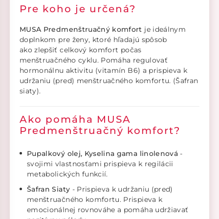
Pre koho je určená?
MUSA Predmenštruačný komfort
je ideálnym
doplnkom pre ženy, ktoré hľadajú spôsob
ako zlepšiť celkový komfort počas
menštruačného cyklu. Pomáha regulovať
hormonálnu aktivitu (vitamín B6) a prispieva k
udržaniu (pred) menštruačného komfortu. (Šafran
siaty).
Ako pomáha MUSA
Predmenštruačný komfort?
Pupalkový o
lej, Kyselina gama linolenová
-
svojimi vlastnosťami prispieva k regilácii
metabolických funkcií.
Šafran Siaty
- Prispieva k udržaniu (pred)
menštruačného komfortu. Prispieva k
emocionálnej rovnováhe a pomáha udržiavať