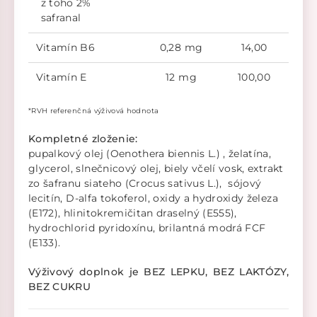
z toho 2%
safranal
Vitamín B6
0,28 mg
14,00
Vitamín E
12 mg
100,00
*RVH referenčná výživová hodnota
Kompletné zloženie:
pupalkový olej (Oenothera biennis L.) , želatína,
glycerol, slnečnicový olej, biely včelí vosk, extrakt
zo šafranu siateho (Crocus sativus L.), sójový
lecitín, D-alfa tokoferol, oxidy a hydroxidy železa
(E172), hlinitokremičitan draselný (E555),
hydrochlorid pyridoxínu, brilantná modrá FCF
(E133).
Výživový doplnok je BEZ LEPKU, BEZ LAKTÓZY,
BEZ CUKRU