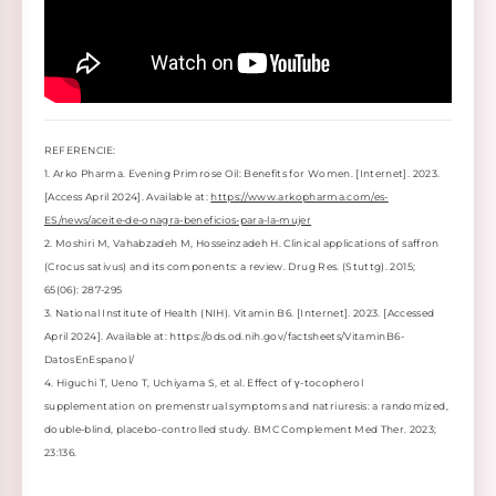
REFERENCIE:
1. Arko Pharma. Evening Primrose Oil: Benefits for Women. [Internet]. 2023.
[Access April 2024]. Available at:
https://www.arkopharma.com/es-
ES/news/aceite-de-onagra-beneficios-para-la-mujer
2. Moshiri M, Vahabzadeh M, Hosseinzadeh H. Clinical applications of saffron
(Crocus sativus) and its components: a review. Drug Res. (Stuttg). 2015;
65(06): 287-295
3. National Institute of Health (NIH). Vitamin B6. [Internet]. 2023. [Accessed
April 2024]. Available at: https://ods.od.nih.gov/factsheets/VitaminB6-
DatosEnEspanol/
4. Higuchi T, Ueno T, Uchiyama S, et al. Effect of γ-tocopherol
supplementation on premenstrual symptoms and natriuresis: a randomized,
double-blind, placebo-controlled study. BMC Complement Med Ther. 2023;
23:136.