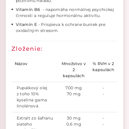
pozitívnu náladu.
Vitamín B6
- napomáha normálnej psychickej
činnosti a reguluje hormonálnu aktivitu.
Vitamín E
- Prispieva k ochrane buniek pre
oxidačným stresom.
Z
loženie:
Názov
Množstvo v
% RVH v 2
2
kapsulách
kapsulách
Pupalkový olej
700 mg
-
z toho 10%
70 mg
-
kyselina gama
linolénová
Extralt zo šafranu
30 mg
-
siateho
0,6 mg
-