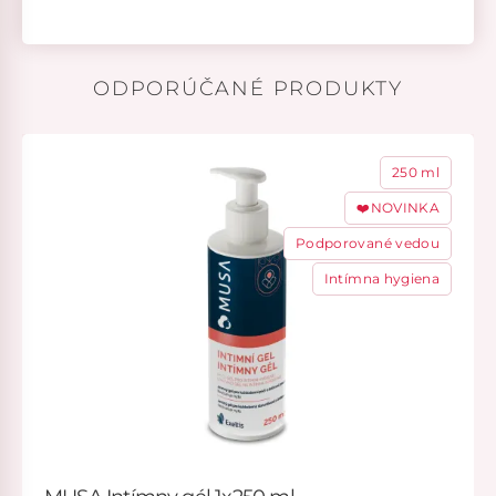
ODPORÚČANÉ PRODUKTY
250 ml
❤️NOVINKA
Podporované vedou
Intímna hygiena