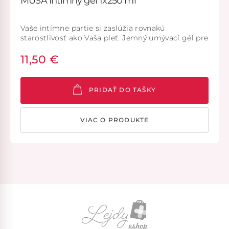
MUSA Intímny gél 1x250 ml
Vaše intímne partie si zaslúžia rovnakú
starostlivosť ako Vaša pleť. Jemný umývací gél pre
každodennú starostlivosť o intímne partie, ktorý
11,50 €
rešpektuje prirodzenú obranyschopnosť a flóru
intímnej oblasti a nemení pH.
PRIDAŤ DO TAŠKY
VIAC O PRODUKTE