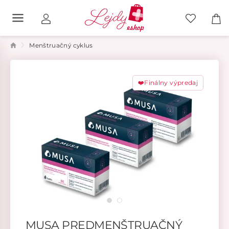
Menštruačný cyklus
❤️Finálny výpredaj
MUSA PREDMENŠTRUAČNÝ