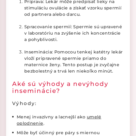
Príprava: Lekár môže predpísať lieky na
stimuláciu ovulácie a získať vzorku spermií
od partnera alebo darcu.
Spracovanie spermií: Spermie sú upravené
v laboratóriu na zvýšenie ich koncentrácie
a pohyblivosti.
Inseminácia: Pomocou tenkej katétry lekár
vloží pripravené spermie priamo do
maternice ženy. Tento postup je zvyčajne
bezbolestný a trvá len niekoľko minút.
Aké sú výhody a nevýhody
inseminácie?
Výhody:
Menej invazívny a lacnejší ako
umelé
oplodnenie
.
Môže byť účinný pre páry s miernou