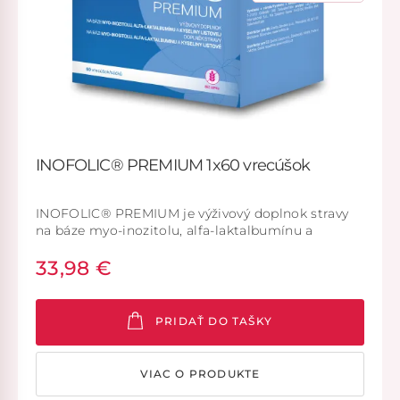
INOFOLIC® PREMIUM 1x60 vrecúšok
INOFOLIC® PREMIUM je výživový doplnok stravy
na báze myo-inozitolu, alfa-laktalbumínu a
kyseliny listovej. Vhodný na doplnenie
33,98 €
dodatočného množstva myo-inozitolu, alfa-
laktalbumínu a kysliny listovej v prípade ich
zníženého prísunu v strave alebo pri ich zvýšenej
potrebe v organizme.
PRIDAŤ DO TAŠKY
VIAC O PRODUKTE