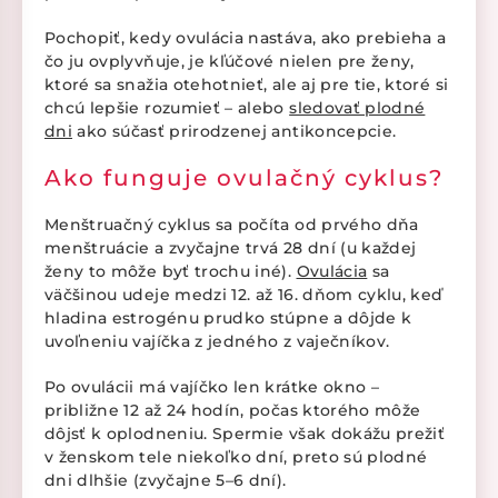
Pochopiť, kedy ovulácia nastáva, ako prebieha a
čo ju ovplyvňuje, je kľúčové nielen pre ženy,
ktoré sa snažia otehotnieť, ale aj pre tie, ktoré si
chcú lepšie rozumieť – alebo
sledovať plodné
dni
ako súčasť prirodzenej antikoncepcie.
Ako funguje ovulačný cyklus?
Menštruačný cyklus sa počíta od prvého dňa
menštruácie a zvyčajne trvá 28 dní (u každej
ženy to môže byť trochu iné).
Ovulácia
sa
väčšinou udeje medzi 12. až 16. dňom cyklu, keď
hladina estrogénu prudko stúpne a dôjde k
uvoľneniu vajíčka z jedného z vaječníkov.
Po ovulácii má vajíčko len krátke okno –
približne 12 až 24 hodín, počas ktorého môže
dôjsť k oplodneniu. Spermie však dokážu prežiť
v ženskom tele niekoľko dní, preto sú plodné
dni dlhšie (zvyčajne 5–6 dní).