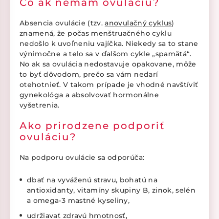
Čo ak nemám ovuláciu?
Absencia ovulácie (tzv.
anovulačný cyklus
)
znamená, že počas menštruačného cyklu
nedošlo k uvoľneniu vajíčka. Niekedy sa to stane
výnimočne a telo sa v ďalšom cykle „spamätá“.
No ak sa ovulácia nedostavuje opakovane, môže
to byť dôvodom, prečo sa vám nedarí
otehotnieť. V takom prípade je vhodné navštíviť
gynekológa a absolvovať hormonálne
vyšetrenia.
Ako prirodzene podporiť
ovuláciu?
Na podporu ovulácie sa odporúča:
dbať na vyváženú stravu, bohatú na
antioxidanty, vitamíny skupiny B, zinok, selén
a omega-3 mastné kyseliny,
udržiavať zdravú hmotnosť,