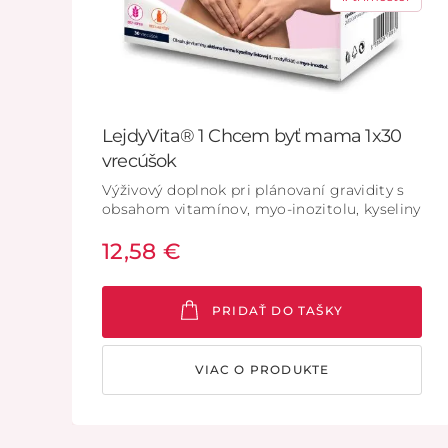
LejdyVita® 1 Chcem byť mama 1x30
vrecúšok
Výživový doplnok pri plánovaní gravidity s
obsahom vitamínov, myo-inozitolu, kyseliny
listovej a aktívnej formy kyseliny listovej.
12,58 €
PRIDAŤ DO TAŠKY
VIAC O PRODUKTE