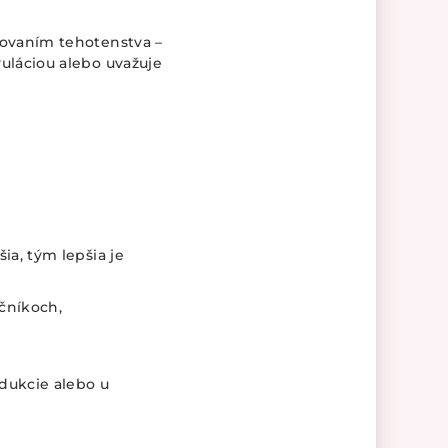
novaním tehotenstva –
uláciou alebo uvažuje
ia, tým lepšia je
ečníkoch,
dukcie alebo u