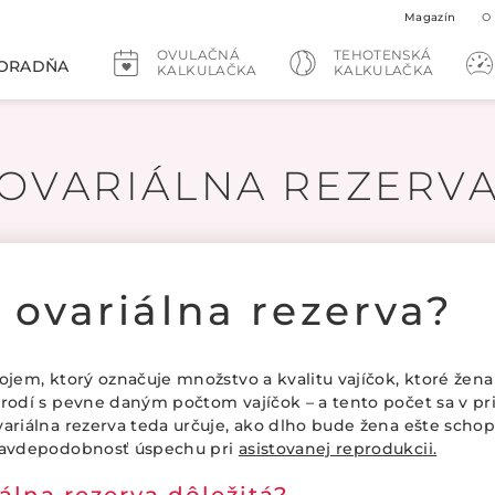
Magazín
O
OVULAČNÁ
TEHOTENSKÁ
ORADŇA
KALKULAČKA
KALKULAČKA
OVARIÁLNA REZERV
o ovariálna rezerva?
ojem, ktorý označuje množstvo a kvalitu vajíčok, ktoré žena 
arodí s pevne daným počtom vajíčok – a tento počet sa v pr
variálna rezerva teda určuje, ako dlho bude žena ešte sch
pravdepodobnosť úspechu pri
asistovanej reprodukcii.