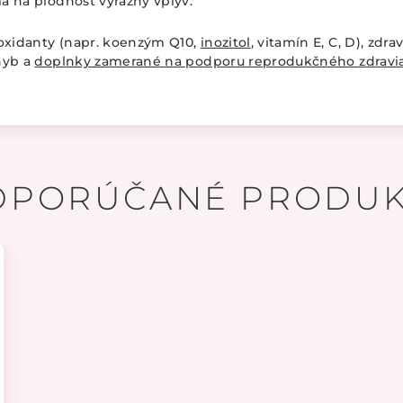
má na plodnosť výrazný vplyv.
oxidanty (napr. koenzým Q10,
inozitol
, vitamín E, C, D), zdr
hyb a
doplnky zamerané na podporu reprodukčného zdravi
DPORÚČANÉ PRODUK