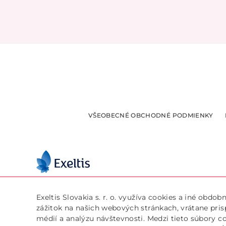
VŠEOBECNÉ OBCHODNÉ PODMIENKY
Exeltis Slovakia s. r. o.
info@lejdyeshop.s
Prievozská 4D
+421 905 867 177
Exeltis Slovakia s. r. o. využíva cookies a iné obdo
821 09 Bratislava
Pon – Pia: 9:30 – 1
zážitok na našich webových stránkach, vrátane pri
Slovenská Republika
médií a analýzu návštevnosti. Medzi tieto súbory c