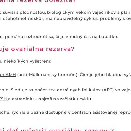
iálna rezerva dôležitá?
o súvisí s plodnosťou, biologickým vekom vaječníkov a plá
í otehotnieť neskôr, má nepravidelný cyklus, problémy s ov
ve, pomáha rozhodnúť sa, či je vhodný čas na bábätko.
uje ovariálna rezerva?
u niekoľkých vyšetrení:
ón AMH
(anti-Mülleriánsky hormón): Čím je jeho hladina vyšš
nie: Sleduje sa počet tzv. antrálnych folikulov (AFC) vo vaj
FSH
a estradiolu – najmä na začiatku cyklu.
ché, rýchle a bežne dostupné v centrách asistovanej repro
si dať vyšetriť ovariálnu rezervu?