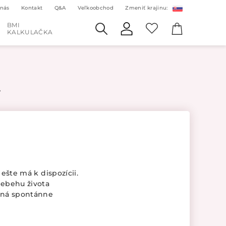
 nás
Kontakt
Q&A
Veľkoobchod
Zmeniť krajinu:
BMI
KALKULAČKA
A
ešte má k dispozícii.
iebehu života
opná spontánne