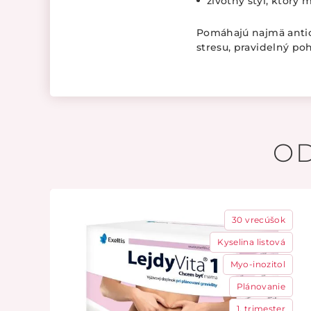
životný štýl, ktorý 
Pomáhajú najmä anti
stresu, pravidelný po
O
30 vrecúšok
Kyselina listová
Myo-inozitol
Plánovanie
1. trimester