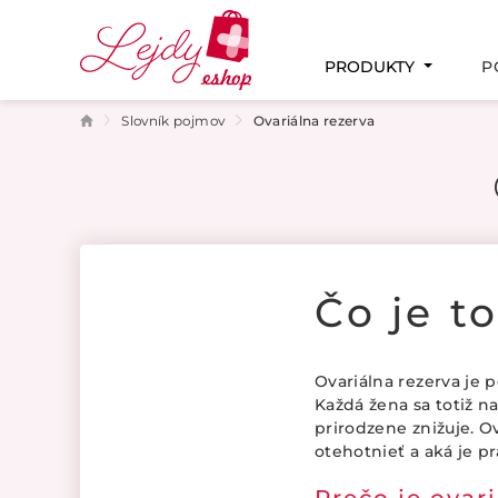
PRODUKTY
P
Slovník pojmov
Ovariálna rezerva
PAMÄŤ A KONCENTRÁCIA
MENŠTRUAČNÝ CYKLUS
PODPORA PLODNOSTI
TEHOTENSTVO A DOJČENIE
INTÍMNE ZDRAVIE
Čo je t
Ovariálna rezerva je p
Každá žena sa totiž n
prirodzene znižuje. O
otehotnieť a aká je 