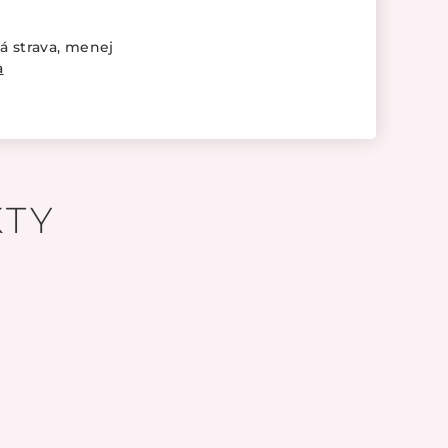
avá strava, menej
a
TY