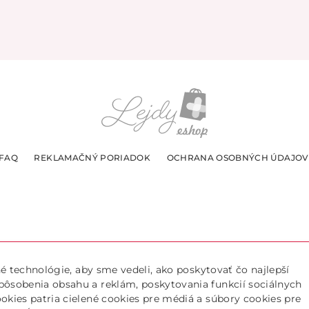
FAQ
REKLAMAČNÝ PORIADOK
OCHRANA OSOBNÝCH ÚDAJOV
k
bné technológie, aby sme vedeli, ako poskytovať čo najlepší
6:00
Doručujeme len
spôsobenia obsahu a reklám, poskytovania funkcií sociálnych
ookies patria cielené cookies pre médiá a súbory cookies pre