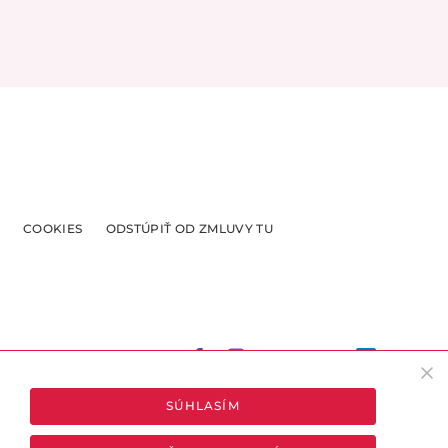
COOKIES
ODSTÚPIŤ OD ZMLUVY TU
SÚHLASÍM
 v rámci SR, pokiaľ máte záujem o doručenie do inej krajiny,
kontaktujte nás na emailovej adrese
info@lejdyeshop.sk