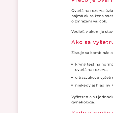
Prečo je ovar
Ovariálna rezerva úzk
najmä ak sa žena snaž
o zmrazení vajíčok.
Vedieť, v akom je sta
Ako sa vyšetr
Zisťuje sa kombinácio
krvný test na
horm
ovariálna rezerva,
ultrazvukové vyšetre
niekedy aj hladiny
Vyšetrenia sú jednodu
gynekológa.
Kedy a prečo 