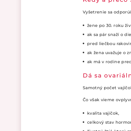
Vyšetrenie sa odporú
žene po 30. roku ži
ak sa pár snaží o d
pred liečbou rakovi
ak žena uvažuje o z
ak má v rodine pr
Dá sa ovariál
Samotný počet vajíčo
Čo však vieme ovplyvni
kvalita vajíčok,
celkový stav hormo