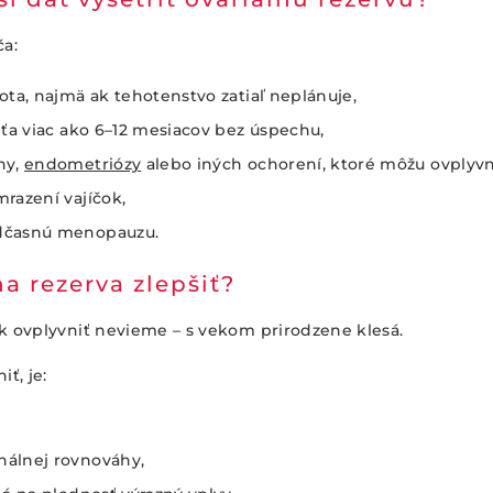
ča:
vota, najmä ak tehotenstvo zatiaľ neplánuje,
ieťa viac ako 6–12 mesiacov bez úspechu,
ny,
endometriózy
alebo iných ochorení, ktoré môžu ovplyvni
mrazení vajíčok,
edčasnú menopauzu.
na rezerva zlepšiť?
k ovplyvniť nevieme – s vekom prirodzene klesá.
ť, je:
nálnej rovnováhy,