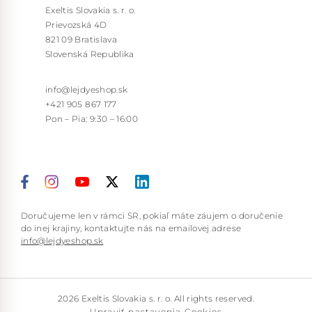
Exeltis Slovakia s. r. o.
Prievozská 4D
821 09 Bratislava
Slovenská Republika
info@lejdyeshop.sk
+421 905 867 177
Pon – Pia: 9:30 – 16:00
Doručujeme len v rámci SR, pokiaľ máte záujem o doručenie
do inej krajiny, kontaktujte nás na emailovej adrese
info@lejdyeshop.sk
2026 Exeltis Slovakia s. r. o. All rights reserved.
Upraviť nastavenia Cookies