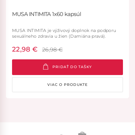
MUSA INTIMITA 1x60 kapsúl
MUSA INTIMITA je výživový doplnok na podporu
sexuálneho zdravia u žien (Damiána pravá).
Pomáha udržiavať energiu, vitalitu a výdrž (Vitánia
opojná).
22,98 €
26,98 €
PRIDAŤ DO TAŠKY
VIAC O PRODUKTE