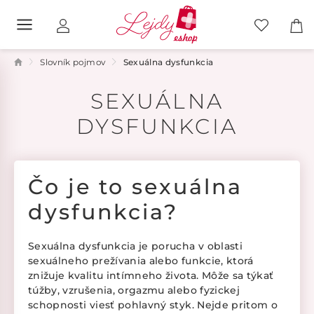
Slovník pojmov
Sexuálna dysfunkcia
SEXUÁLNA
DYSFUNKCIA
Čo je to sexuálna
dysfunkcia?
Sexuálna dysfunkcia je porucha v oblasti
sexuálneho prežívania alebo funkcie, ktorá
znižuje kvalitu intímneho života. Môže sa týkať
túžby, vzrušenia, orgazmu alebo fyzickej
schopnosti viesť pohlavný styk. Nejde pritom o