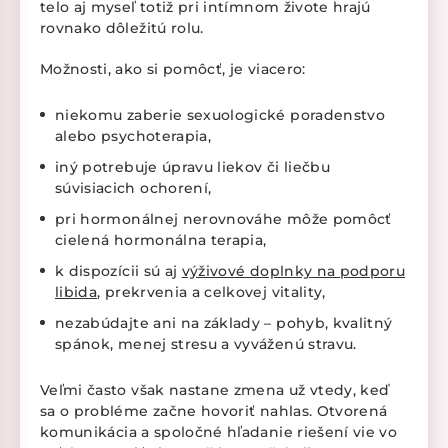
telo aj myseľ totiž pri intímnom živote hrajú
rovnako dôležitú rolu.
Možnosti, ako si pomôcť, je viacero:
niekomu zaberie sexuologické poradenstvo
alebo psychoterapia,
iný potrebuje úpravu liekov či liečbu
súvisiacich ochorení,
pri hormonálnej nerovnováhe môže pomôcť
cielená hormonálna terapia,
k dispozícii sú aj
výživové doplnky na podporu
libida
, prekrvenia a celkovej vitality,
nezabúdajte ani na základy – pohyb, kvalitný
spánok, menej stresu a vyváženú stravu.
Veľmi často však nastane zmena už vtedy, keď
sa o probléme začne hovoriť nahlas. Otvorená
komunikácia a spoločné hľadanie riešení vie vo