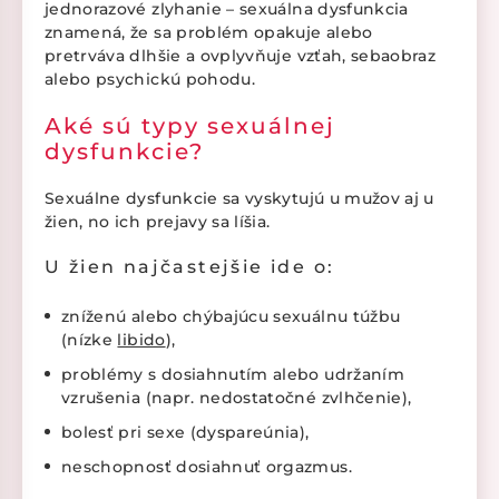
jednorazové zlyhanie – sexuálna dysfunkcia
znamená, že sa problém opakuje alebo
pretrváva dlhšie a ovplyvňuje vzťah, sebaobraz
alebo psychickú pohodu.
Aké sú typy sexuálnej
dysfunkcie?
Sexuálne dysfunkcie sa vyskytujú u mužov aj u
žien, no ich prejavy sa líšia.
U žien najčastejšie ide o:
zníženú alebo chýbajúcu sexuálnu túžbu
(nízke
libido
),
problémy s dosiahnutím alebo udržaním
vzrušenia (napr. nedostatočné zvlhčenie),
bolesť pri sexe (dyspareúnia),
neschopnosť dosiahnuť orgazmus.