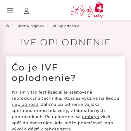
Slovník pojmov
IVF oplodnenie
IVF OPLODNENIE
Čo je IVF
oplodnenie?
IVF (in vitro fertilizácia) je asistovaná
reprodukčná technika, ktorá sa využíva na liečbu
neplodnosti
. Zahŕňa oplodnenie vajíčka
spermiou mimo tela ženy, v laboratórnych
podmienkach. Po oplodnení sa
embryo
vloží
späť do maternice, kde môže pokračovať jeho
vývoj a dôjsť k tehotenstvu.