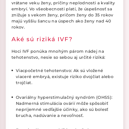
vrátane veku ženy, príčiny neplodnosti a kvality
embryí. Vo všeobecnosti platí, že úspešnosť sa
znižuje s vekom ženy, pričom ženy do 35 rokov
majú vyššiu šancu na úspech ako ženy nad 40
rokov.
Aké sú riziká IVF?
Hoci IVF ponúka mnohým párom nádej na
tehotenstvo, nesie so sebou aj určité riziká:
Viacpočetné tehotenstvo: Ak sú vložené
viaceré embryá, existuje riziko dvojčiat alebo
trojčiat.
Ovariálny hyperstimulačný syndróm (OHSS):
Nadmerná stimulácia ovárií môže spôsobiť
nepríjemné vedľajšie účinky, ako sú bolesť
brucha, nadúvanie a nevoľnosť.