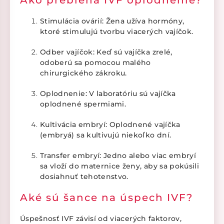
Ako prebieha IVF oplodnenie?
Stimulácia ovárií: Žena užíva hormóny,
ktoré stimulujú tvorbu viacerých vajíčok.
Odber vajíčok: Keď sú vajíčka zrelé,
odoberú sa pomocou malého
chirurgického zákroku.
Oplodnenie: V laboratóriu sú vajíčka
oplodnené spermiami.
Kultivácia embryí: Oplodnené vajíčka
(embryá) sa kultivujú niekoľko dní.
Transfer embryí: Jedno alebo viac embryí
sa vloží do maternice ženy, aby sa pokúsili
dosiahnuť tehotenstvo.
Aké sú šance na úspech IVF?
Úspešnosť IVF závisí od viacerých faktorov,