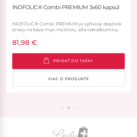
INOFOLIC® Combi PREMIUM 3x60 kapsúl
INOFOLIC® Combi PREMIUM je výživový doplnok
stravy na báze myo-inozitolu, alfa-laktalbumínu,
D-chiro-inozitolu a kyseliny listovej.
81,98 €
PRIDAŤ DO TAŠKY
VIAC O PRODUKTE