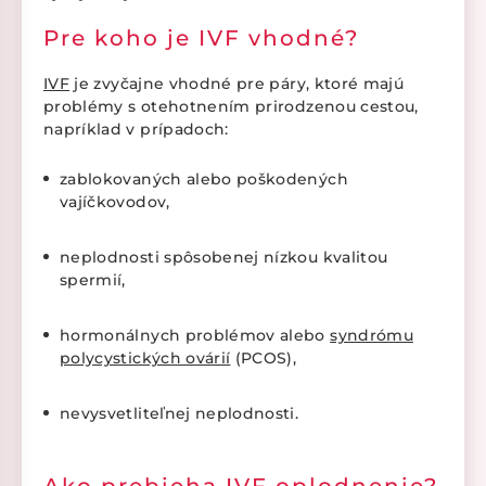
Pre koho je IVF vhodné?
IVF
je zvyčajne vhodné pre páry, ktoré majú
problémy s otehotnením prirodzenou cestou,
napríklad v prípadoch:
zablokovaných alebo poškodených
vajíčkovodov,
neplodnosti spôsobenej nízkou kvalitou
spermií,
hormonálnych problémov alebo
syndrómu
polycystických ovárií
(PCOS),
nevysvetliteľnej neplodnosti.