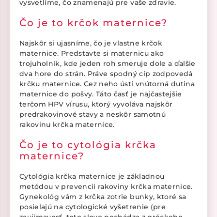
vysvetlíme, čo znamenajú pre vaše zdravie.
Čo je to krčok maternice?
Najskôr si ujasníme, čo je vlastne krčok
maternice. Predstavte si maternicu ako
trojuholník, kde jeden roh smeruje dole a ďalšie
dva hore do strán. Práve spodný cíp zodpovedá
krčku maternice. Cez neho ústí vnútorná dutina
maternice do pošvy. Táto časť je najčastejšie
terčom HPV vírusu, ktorý vyvoláva najskôr
predrakovinové stavy a neskôr samotnú
rakovinu krčka maternice.
Čo je to cytológia krčka
maternice?
Cytológia krčka maternice je základnou
metódou v prevencii rakoviny krčka maternice.
Gynekológ vám z krčka zotrie bunky, ktoré sa
posielajú na cytologické vyšetrenie (pre
zaujímavosť, toto slovo pochádza z gréckeho