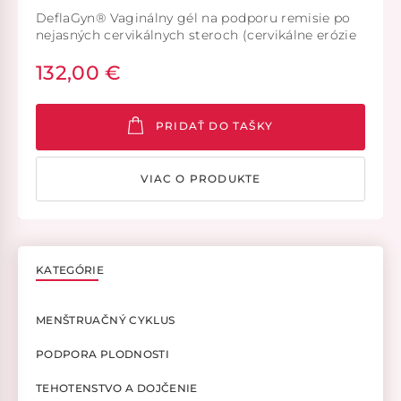
DeflaGyn® Vaginálny gél na podporu remisie po
nejasných cervikálnych steroch (cervikálne erózie
ASC-US, ASC-H, LSIL, HSIL/PAP II-p, PAP III-p, PAP
132,00 €
IIID1, PAP IIID2 (Munich III) / PAP III, PAP IIID).
Aplikačná súprava. (Systém zdravotníckych
pomôcok). DeflaGyn® je zdravotnícka pomôcka.
PRIDAŤ DO TAŠKY
VIAC O PRODUKTE
KATEGÓRIE
MENŠTRUAČNÝ CYKLUS
PODPORA PLODNOSTI
TEHOTENSTVO A DOJČENIE