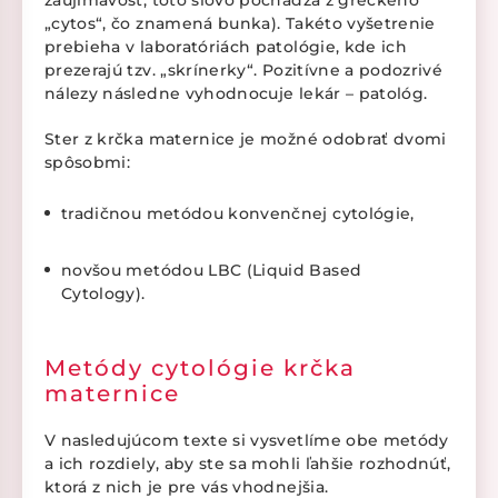
„cytos“, čo znamená bunka). Takéto vyšetrenie
prebieha v laboratóriách patológie, kde ich
prezerajú tzv. „skrínerky“. Pozitívne a podozrivé
nálezy následne vyhodnocuje lekár – patológ.
Ster z krčka maternice je možné odobrať dvomi
spôsobmi:
tradičnou metódou konvenčnej cytológie,
novšou metódou LBC (Liquid Based
Cytology).
Metódy cytológie krčka
maternice
V nasledujúcom texte si vysvetlíme obe metódy
a ich rozdiely, aby ste sa mohli ľahšie rozhodnúť,
ktorá z nich je pre vás vhodnejšia.