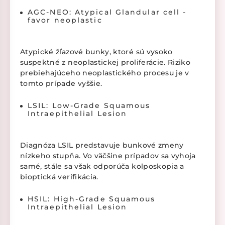
AGC-NEO: Atypical Glandular cell -
favor neoplastic
Atypické žľazové bunky, ktoré sú vysoko
suspektné z neoplastickej proliferácie. Riziko
prebiehajúceho neoplastického procesu je v
tomto prípade vyššie.
LSIL: Low-Grade Squamous
Intraepithelial Lesion
Diagnóza LSIL predstavuje bunkové zmeny
nízkeho stupňa. Vo väčšine prípadov sa vyhoja
samé, stále sa však odporúča kolposkopia a
bioptická verifikácia.
HSIL: High-Grade Squamous
Intraepithelial Lesion