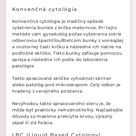
Konvenčná cytológia
Konvenčná cytológia je tradičný spôsob
vyšetrenia buniek z krčka maternice. Pri tejto
metóde vám gynekológ počas vyšetrenia zotrie
odberovou špachtľou/štetcom bunky z vonkajšej
a vnútornej časti krčku a následne ich natrie na
podložné sklíčko. Tieto bunky zafixuje pomocou
spreja a následne ich pošle do laboratória
patológie.
Takto spracované sklíčko vyhodnotí skríner
alebo patológ pod mikroskopom. Celý odber je
hradený z verejného poistenia.
Nevýhodou takto spracovaného steru je, že
môže byť prakticky nehodnotiteľný. Najčastejšie
dôvody sú masívne prekrytie krvou, výrazný
zápal či zlá fixácia.
LBC (Liquid Based Cytology)