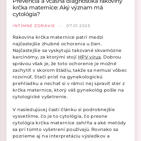
Prevencia a včasná diagnostika rakoviny
krčka maternice: Aký význam má
cytológia?
INTÍMNE ZDRAVIE
-
07.01.2025
Rakovina krčka maternice patrí medzi
najčastejšie zhubné ochorenia u žien.
Najčastejšie sa vyskytujú takzvané skvamózne
karcinómy, za ktorými stojí
HPV vírus
. Dobrou
správou však je, že toto ochorenie je možné
zachytiť v skorom štádiu, takže sa nemusí vôbec
rozvinúť. Stačí prísť na gynekologickú
prehliadku a nechať si v rámci nej spraviť ster z
krčka maternice, ktorý váš gynekológ pošle na
cytologické vyšetrenie.
V nasledujúcej časti článku si podrobnejšie
vysvetlíme, čo je to cytológia, čo presne
cytológia krčka maternice zahŕňa a aké metódy
sa pri tomto vyšetrení používajú. Rovnako sa
pozrieme aj na interpretáciu výsledkov a