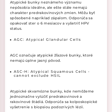
Atypické bunky neznámeho významu
nepôsobia ideálne, ale ešte stále nemajú
charakter predrakovinových zmien. Môžu byť
spôsobené napriklad zápalom. Odporúča sa
opakovať ster o 6 mesiacov a vyšetriť HPV
status.
AGC: Atypical Glandular Cells
AGC označuje atypické žľazové bunky, ktoré
nemajú úplne jasný pôvod.
ASC-H: Atypical Squamous Cells -
cannot exclude HSIL
Atypické skvamózne bunky, kde nemôžeme
jednoznačne vylúčiť predrakovinové a
rakovinové štádiá. Odporúča sa kolposkopické
vyšetrenie s biopsiou podozrivých lézií.