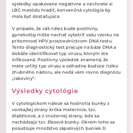
výsledky opakovane negatívne a nechcete si
LBC metódu hradiť, konvenčná cytológia by
mala byť dostačujúca
V prípade, že váš nález bude pozitívny,
gynekológ môže nechať vyšetriť vašu vzorku na
prítomnosť HPV prostredníctvom DNA testu.
Tento diagnostický test pracuje na báze DNA a
dokáže identifikovať typ vírusu, ktorým ste
infikovaná. Pozitívny výsledok znamená, že
máte určitý typ vírusu a odhadne budúce riziko
zhubného nádoru, ale nedá vám rovno diagnózu
„rakoviny“.
Výsledky cytológie
V cytologickom náleze sa hodnotia bunky z
vonkajšej strany krčka maternice, tzv.
dlaždicové, a z vnútornej strany, kde sa
nachádzajú tzv. žľazové bunky. Okrem toho sa
posudzuje množstvo zápalových buniek či