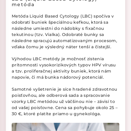
metóda
Metóda Liquid Based Cytology (LBC) spočíva v
odobratí buniek špeciálnou kefkou, ktorá sa
následne umiestni do nádobky s fixačnou
tekutinou (tzv. Vialka). Odobraté bunky sa
následne spracujú automatizovaným procesom,
vďaka čomu je výsledný náter tenší a čistejší.
Výhodou LBC metódy je možnosť zistenia
prítomnosti vysokorizikových typov HPV vírusu
a tzv. proliferačnej aktivity buniek, ktorá nám
napovie, či má bunka nádorový potenciál.
Samotné vyšetrenie je síce hradené zdravotnou
poisťovňou, ale odberová sada a spracovanie
vzorky LBC metódou už väčšinou nie – závisí to
od vašej poisťovne. Cena sa pohybuje okolo 25 –
30 €, ktoré platíte priamo u gynekológa.