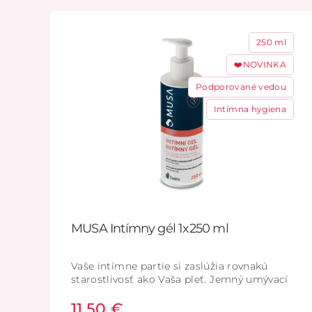
250 ml
❤️NOVINKA
Podporované vedou
Intímna hygiena
MUSA Intímny gél 1x250 ml
Vaše intímne partie si zaslúžia rovnakú
starostlivosť ako Vaša pleť. Jemný umývací
gél pre každodennú starostlivosť o intímne
11,50 €
partie, ktorý rešpektuje prirodzenú