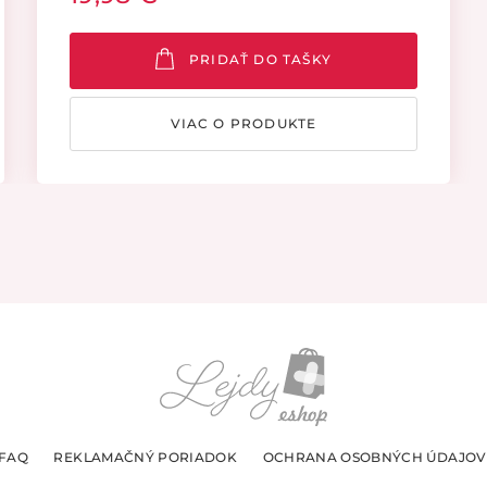
obranyschopnosť a flóru intímnej oblasti a
nemení pH.
PRIDAŤ DO TAŠKY
VIAC O PRODUKTE
FAQ
REKLAMAČNÝ PORIADOK
OCHRANA OSOBNÝCH ÚDAJOV