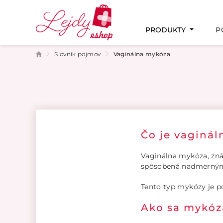
PRODUKTY
P
Slovník pojmov
Vaginálna mykóza
PAMÄŤ A KONCENTRÁCIA
MENŠTRUAČNÝ CYKLUS
PODPORA PLODNOSTI
TEHOTENSTVO A DOJČENIE
INTÍMNE ZDRAVIE
Čo je vaginá
Vaginálna mykóza, znám
spôsobená nadmerným r
Tento typ mykózy je p
Ako sa mykóz