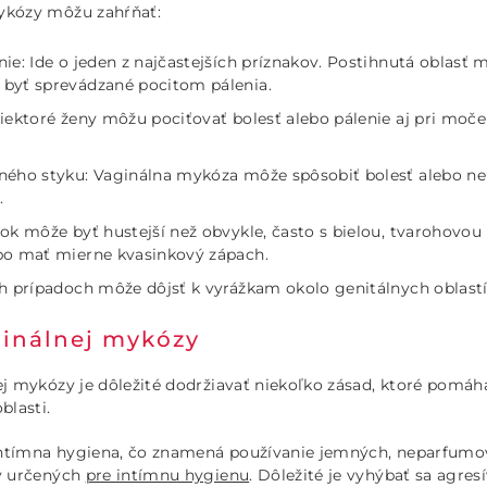
ykózy môžu zahŕňať:
ie: Ide o jeden z najčastejších príznakov. Postihnutá oblasť
byť sprevádzané pocitom pálenia.
iektoré ženy môžu pociťovať bolesť alebo pálenie aj pri moče
.
ného styku: Vaginálna mykóza môže spôsobiť bolesť alebo ne
.
ok môže byť hustejší než obvykle, často s bielou, tvarohovou
bo mať mierne kvasinkový zápach.
ch prípadoch môže dôjsť k vyrážkam okolo genitálnych oblastí
ginálnej mykózy
ej mykózy je dôležité dodržiavať niekoľko zásad, ktoré pomáh
blasti.
intímna hygiena, čo znamená používanie jemných, neparfumo
ov určených
pre intímnu hygienu
. Dôležité je vyhýbať sa agr