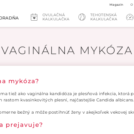
Magazín
O
OVULAČNÁ
TEHOTENSKÁ
ORADŇA
KALKULAČKA
KALKULAČKA
VAGINÁLNA MYKÓZA
lna mykóza?
a tiež ako vaginálna kandidóza je plesňová infekcia, ktorá p
astom kvasinkovitých plesní, najčastejšie Candida albicans
omerne bežný a môže postihnúť ženy v akejkoľvek vekovej sk
a prejavuje?