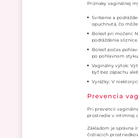
Príznaky vaginálnej m
Svrbenie a podrážden
opuchnutá, čo môže 
Bolesť pri močení: N
podráždenia sliznice
Bolesť počas pohlav
po pohlavnom styku
Vaginálny výtok: Výt
byť bez zápachu ale
Vyrážky: V niektorý
Prevencia va
Pri prevencii vagináln
prostredie v intímnej o
Základom je správna 
čistiacich prostriedk