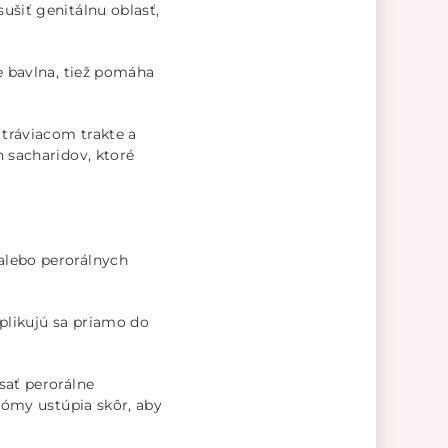
ušiť genitálnu oblasť,
e bavlna, tiež pomáha
 tráviacom trakte a
h sacharidov, ktoré
alebo perorálnych
plikujú sa priamo do
sať perorálne
ptómy ustúpia skôr, aby