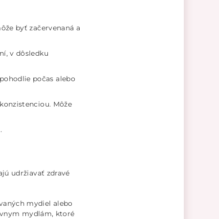
 môže byť začervenaná a
ní, v dôsledku
pohodlie počas alebo
 konzistenciou. Môže
.
ajú udržiavať zdravé
vaných mydiel alebo
esívnym mydlám, ktoré