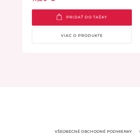
obranyschopnosť a flóru intímnej oblasti a
nemení pH.
PRIDAŤ DO TAŠKY
VIAC O PRODUKTE
VŠEOBECNÉ OBCHODNÉ PODMIENKY