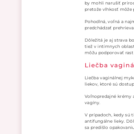
by mohli narušiť priro
pretože vlhkosť môže 
Pohodlná, voľná a najm
predchádzať prehrievani
Dôležitá je aj strava 
tiež v intímnych oblas
môžu podporovať rast 
Liečba vagin
Liečba vaginálnej myk
liekov, ktoré sú dostu
Voľnopredajné krémy a
vagíny.
V prípadoch, kedy sú t
antifungálne lieky. Dô
sa predišlo opakovaniu