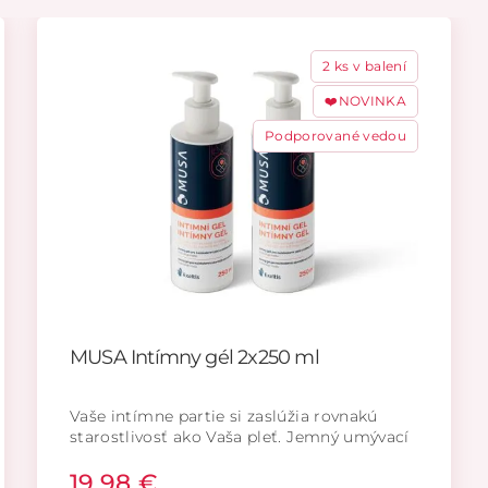
2 ks v balení
❤️NOVINKA
Podporované vedou
MUSA Intímny gél 2x250 ml
Vaše intímne partie si zaslúžia rovnakú
starostlivosť ako Vaša pleť. Jemný umývací
gél pre každodennú starostlivosť o intímne
19,98 €
partie, ktorý rešpektuje prirodzenú