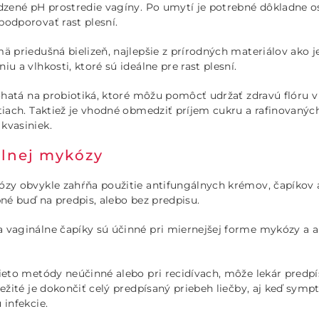
dzené pH prostredie vagíny. Po umytí je potrebné dôkladne os
podporovať rast plesní.
ä priedušná bielizeň, najlepšie z prírodných materiálov ako j
u a vlhkosti, ktoré sú ideálne pre rast plesní.
bohatá na probiotiká, ktoré môžu pomôcť udržať zdravú flóru v
tiach. Taktiež je vhodné obmedziť príjem cukru a rafinovanýc
kvasiniek.
álnej mykózy
ózy obvykle zahŕňa použitie antifungálnych krémov, čapíkov 
pné buď na predpis, alebo bez predpisu.
 vaginálne čapíky sú účinné pri miernejšej forme mykózy a a
ieto metódy neúčinné alebo pri recidívach, môže lekár predpí
ležité je dokončiť celý predpísaný priebeh liečby, aj keď sym
 infekcie.