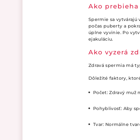
Ako prebieha
Spermie sa vytváraj
počas puberty a pokra
úplne vyvinie. Po vyt
ejakuláciu.
Ako vyzerá zd
Zdravá spermia má typ
Dôležité faktory, ktor
Počet: Zdravý muž m
Pohyblivosť: Aby sp
Tvar: Normálne tvar