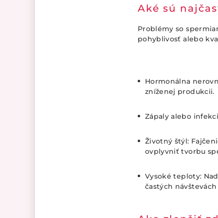
Aké sú najča
Problémy so spermiam
pohyblivosť alebo kval
Hormonálna nerovno
zníženej produkcii.
Zápaly alebo infekc
Životný štýl: Fajče
ovplyvniť tvorbu sp
Vysoké teploty: Nad
častých návštevách 