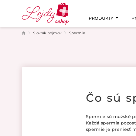
PRODUKTY
P
Slovník pojmov
Spermie
PAMÄŤ A KONCENTRÁCIA
MENŠTRUAČNÝ CYKLUS
PODPORA PLODNOSTI
TEHOTENSTVO A DOJČENIE
INTÍMNE ZDRAVIE
Čo sú s
Spermie sú mužské po
Každá spermia pozostá
spermie je preniesť m