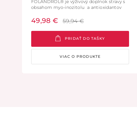
FOLANDROL® je výživový doplnok stravy s
obsahom myo-inozitolu a antioxidantov
vhodný pre mužov.
49,98 €
59,94 €
PRIDAŤ DO TAŠKY
VIAC O PRODUKTE