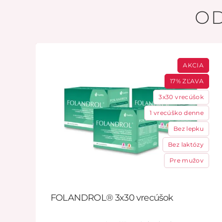
O
AKCIA
17% ZĽAVA
3x30 vrecúšok
1 vrecúško denne
Bez lepku
Bez laktózy
Pre mužov
FOLANDROL® 3x30 vrecúšok