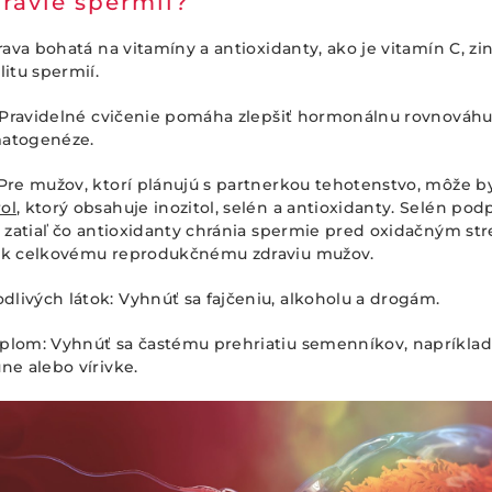
dravie spermií?
rava bohatá na vitamíny a antioxidanty, ako je vitamín C, zin
litu spermií.
: Pravidelné cvičenie pomáha zlepšiť hormonálnu rovnováhu 
matogenéze.
Pre mužov, ktorí plánujú s partnerkou tehotenstvo, môže b
ol
, ktorý obsahuje inozitol, selén a antioxidanty. Selén po
, zatiaľ čo antioxidanty chránia spermie pred oxidačným s
 k celkovému reprodukčnému zdraviu mužov.
livých látok: Vyhnúť sa fajčeniu, alkoholu a drogám.
plom: Vyhnúť sa častému prehriatiu semenníkov, napríkl
ne alebo vírivke.