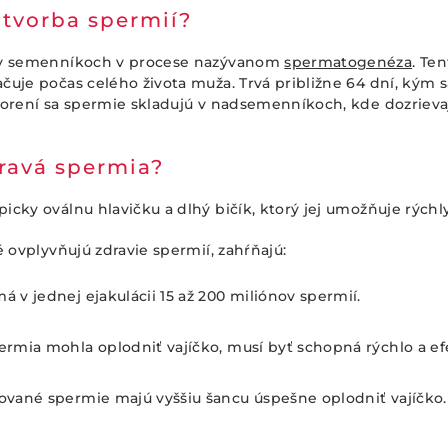
 tvorba spermií?
ú v semenníkoch v procese nazývanom
spermatogenéza
. Te
čuje počas celého života muža. Trvá približne 64 dní, kým 
vorení sa spermie skladujú v nadsemenníkoch, kde dozrieva
ravá spermia?
icky oválnu hlavičku a dlhý bičík, ktorý jej umožňuje rýchl
é ovplyvňujú zdravie spermií, zahŕňajú:
á v jednej ejakulácii 15 až 200 miliónov spermií.
ermia mohla oplodniť vajíčko, musí byť schopná rýchlo a e
ované spermie majú vyššiu šancu úspešne oplodniť vajíčko.