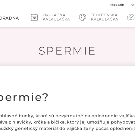
Magazín
O
OVULAČNÁ
TEHOTENSKÁ
ORADŇA
KALKULAČKA
KALKULAČKA
SPERMIE
permie?
hlavné bunky, ktoré sú nevyhnutné na oplodnenie vajíčka 
va z hlavičky, krčka a bičíka, ktorý jej umožňuje pohybovať
užský genetický materiál do vajíčka ženy počas oplodnenia