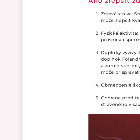
Ako zlepšiť z
Zdravá strava: St
môže zlepšiť kva
Fyzická aktivita
prospieva sper
Doplnky výživy: 
doplnok Folandr
a zrenie spermií
môže prispievať
Obmedzenie škod
Ochrana pred te
stráveného v sau