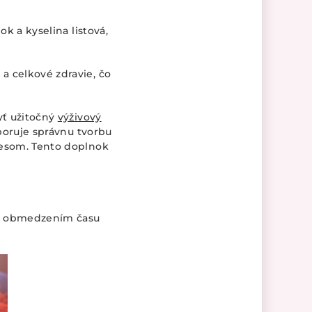
ok a kyselina listová,
a celkové zdravie, čo
yť užitočný
výživový
dporuje správnu tvorbu
tresom. Tento doplnok
ad obmedzením času