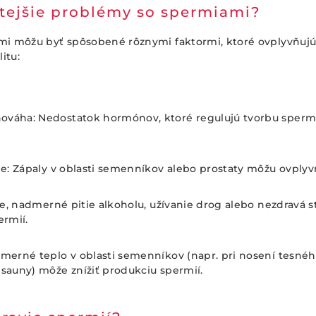
stejšie problémy so spermiami?
i môžu byť spôsobené rôznymi faktormi, ktoré ovplyvňujú 
itu:
váha: Nedostatok hormónov, ktoré regulujú tvorbu spermií
ie: Zápaly v oblasti semenníkov alebo prostaty môžu ovplyvn
nie, nadmerné pitie alkoholu, užívanie drog alebo nezdravá 
ermií.
merné teplo v oblasti semenníkov (napr. pri nosení tesnéh
sauny) môže znížiť produkciu spermií.