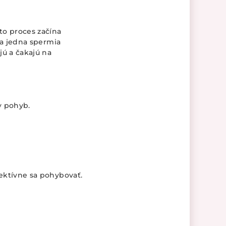
nto proces začína
sa jedna spermia
jú a čakajú na
y pohyb.
fektívne sa pohybovať.