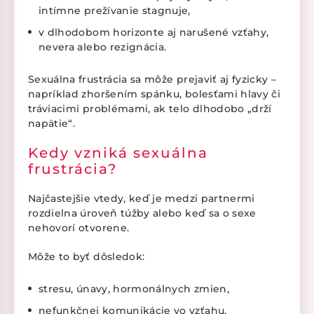
intímne prežívanie stagnuje,
v dlhodobom horizonte aj narušené vzťahy,
nevera alebo rezignácia.
Sexuálna frustrácia sa môže prejaviť aj fyzicky –
napríklad zhoršením spánku, bolesťami hlavy či
tráviacimi problémami, ak telo dlhodobo „drží
napätie“.
Kedy vzniká sexuálna
frustrácia?
Najčastejšie vtedy, keď je medzi partnermi
rozdielna úroveň túžby alebo keď sa o sexe
nehovorí otvorene.
Môže to byť dôsledok:
stresu, únavy, hormonálnych zmien,
nefunkčnej komunikácie vo vzťahu,