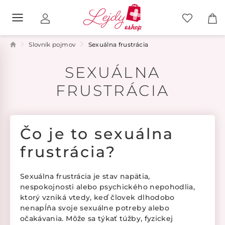
Slovník pojmov
Sexuálna frustrácia
SEXUÁLNA
FRUSTRÁCIA
Čo je to sexuálna
frustrácia?
Sexuálna frustrácia je stav napätia,
nespokojnosti alebo psychického nepohodlia,
ktorý vzniká vtedy, keď človek dlhodobo
nenapĺňa svoje sexuálne potreby alebo
očakávania. Môže sa týkať túžby, fyzickej