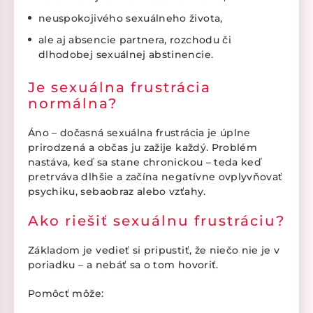
neuspokojivého sexuálneho života,
ale aj absencie partnera, rozchodu či
dlhodobej sexuálnej abstinencie.
Je sexuálna frustrácia
normálna?
Áno – dočasná sexuálna frustrácia je úplne
prirodzená a občas ju zažije každý. Problém
nastáva, keď sa stane chronickou – teda keď
pretrváva dlhšie a začína negatívne ovplyvňovať
psychiku, sebaobraz alebo vzťahy.
Ako riešiť sexuálnu frustráciu?
Základom je vedieť si pripustiť, že niečo nie je v
poriadku – a nebáť sa o tom hovoriť.
Pomôcť môže: