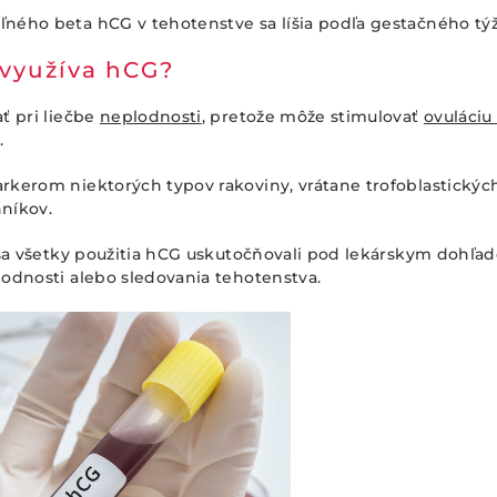
ného beta hCG v tehotenstve sa líšia podľa gestačného tý
 využíva hCG?
ť pri liečbe
neplodnosti
, pretože môže stimulovať
ovuláciu
.
rkerom niektorých typov rakoviny, vrátane trofoblastickýc
níkov.
 sa všetky použitia hCG uskutočňovali pod lekárskym dohľa
odnosti alebo sledovania tehotenstva.