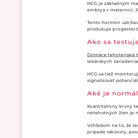
HCG je základným mar
embrya v maternici. 
Tento hormón udržiava
produkuje progesteró
Ako sa testuj
Domáce tehotenské t
lekárskych zariadeniac
HCG sa tiež monitoru
signalizovať potenciá
Aké je normá
Kvantitatívny krvný 
netehotných žien je 
Vzhľadom na to, že t
prípade rakoviny, po