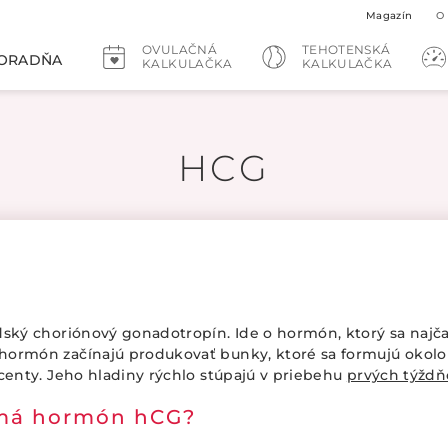
Magazín
O
OVULAČNÁ
TEHOTENSKÁ
ORADŇA
KALKULAČKA
KALKULAČKA
HCG
dský choriónový gonadotropín. Ide o hormón, ktorý sa najčas
hormón začínajú produkovať bunky, ktoré sa formujú okolo
acenty. Jeho hladiny rýchlo stúpajú v priebehu
prvých týždň
 má hormón hCG?