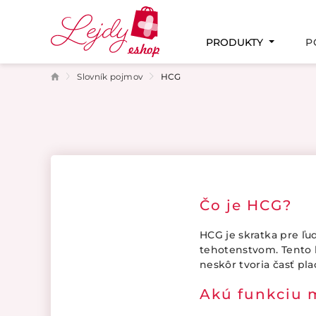
PRODUKTY
P
Slovník pojmov
HCG
PAMÄŤ A KONCENTRÁCIA
MENŠTRUAČNÝ CYKLUS
PODPORA PLODNOSTI
TEHOTENSTVO A DOJČENIE
INTÍMNE ZDRAVIE
Čo je HCG?
HCG je skratka pre ľu
tehotenstvom. Tento 
neskôr tvoria časť pl
Akú funkciu