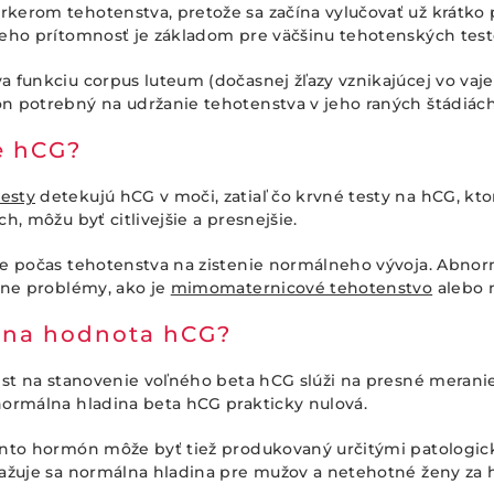
kerom tehotenstva, pretože sa začína vylučovať už krátko
Jeho prítomnosť je základom pre väčšinu tehotenských test
 funkciu corpus luteum (dočasnej žľazy vznikajúcej vo vaje
n potrebný na udržanie tehotenstva v jeho raných štádiách
e hCG?
esty
detekujú hCG v moči, zatiaľ čo krvné testy na hCG, ktor
h, môžu byť citlivejšie a presnejšie.
je počas tehotenstva na zistenie normálneho vývoja. Abn
lne problémy, ako je
mimomaternicové tehotenstvo
alebo 
lna hodnota hCG?
test na stanovenie voľného beta hCG slúži na presné meran
normálna hladina beta hCG prakticky nulová.
ento hormón môže byť tiež produkovaný určitými patologic
važuje sa normálna hladina pre mužov a netehotné ženy za 