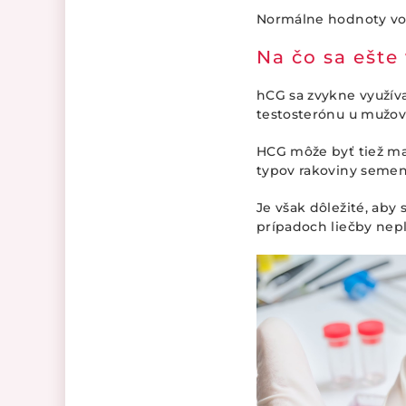
Normálne hodnoty voľ
Na čo sa ešte
hCG sa zvykne využíva
testosterónu u mužov
HCG môže byť tiež ma
typov rakoviny semen
Je však dôležité, aby
prípadoch liečby nepl