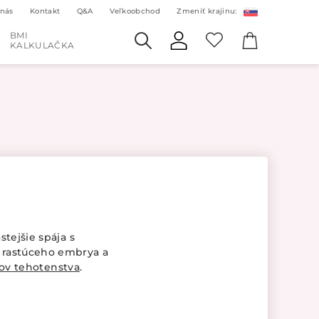
 nás
Kontakt
Q&A
Veľkoobchod
Zmeniť krajinu:
BMI
KALKULAČKA
tejšie spája s
 rastúceho embrya a
ov tehotenstva
.