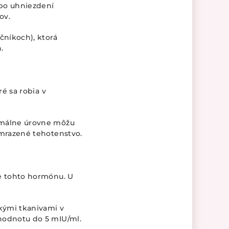
 po uhniezdení
ov.
čníkoch), ktorá
.
é sa robia v
ormálne úrovne môžu
mrazené tehotenstvo.
ie tohto hormónu. U
kými tkanivami v
hodnotu do 5 mIU/ml.