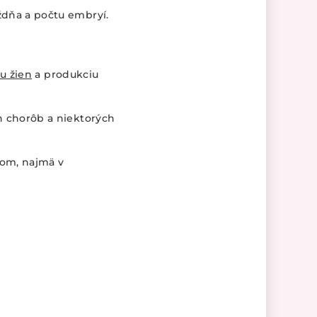
ždňa a počtu embryí.
 u žien
a produkciu
h chorôb a niektorých
dom, najmä v