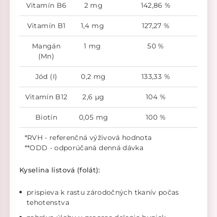
Vitamín B6
2 mg
142,86 %
Vitamín B1
1,4 mg
127,27 %
Mangán
1 mg
50 %
(Mn)
Jód (I)
0,2 mg
133,33 %
Vitamín B12
2,6 µg
104 %
Biotín
0,05 mg
100 %
*RVH - referenčná výživová hodnota
**ODD - odporúčaná denná dávka
Kyselina listová (folát):
prispieva k rastu zárodočných tkanív počas
tehotenstva