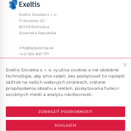
Exeltis Slovakia s. r. o.
Prievozská 4D
821 09 Bratislava
Slovenská Republika
info@lejdyeshop.sk
+421 905 867 177
Pon – Pia: 9:30 – 16:00
Exeltis Slovakia s. r. o. využíva cookies a iné obdobné
technológie, aby sme vedeli, ako poskytovať čo najlepší
zážitok na našich webových stránkach, vrátane
prispôsobenia obsahu a reklám, poskytovania funkcií
sociálnych médií a analýzu návštevnosti.
Doručujeme len v rámci SR, pokiaľ máte záujem o doručenie
do inej krajiny, kontaktujte nás na emailovej adrese
info@lejdyeshop.sk
ZOBRAZIŤ PODROBNOSTI
SÚHLASÍM