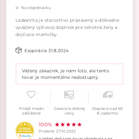
Na objednávku
LadeeVita je starostlivo pripravený a dôkladne
vyvážený výživový doplnok pre tehotné ženy a
dojčiace mamičky.
Exspirácia 31.8.2024
Vážený zákazník, je nám ľúto, ale tento
tovar je momentálne nedostupný.
Pridať medzi
Garancia dobrej
Doprava nad 60
obľúbené
ceny
€ zadarmo
100%
Pridané: 27.10.2022
V jeden deň som tovar objednala a na