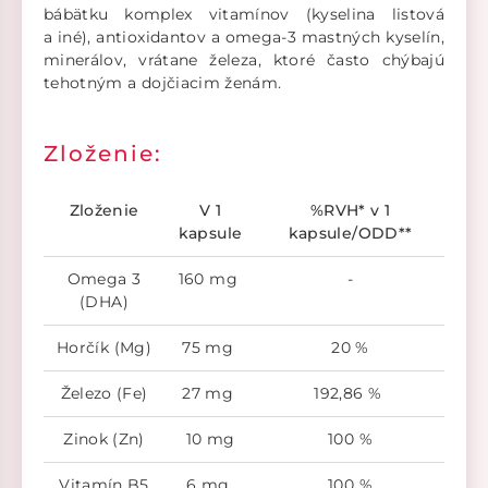
bábätku komplex vitamínov (kyselina listová
a iné), antioxidantov a omega-3 mastných kyselín,
minerálov, vrátane železa, ktoré často chýbajú
tehotným a dojčiacim ženám.
Zloženie:
Zloženie
V 1
%RVH* v 1
kapsule
kapsule/ODD**
Omega 3
160 mg
-
(DHA)
Horčík (Mg)
75 mg
20 %
Železo (Fe)
27 mg
192,86 %
Zinok (Zn)
10 mg
100 %
Vitamín B5
6 mg
100 %