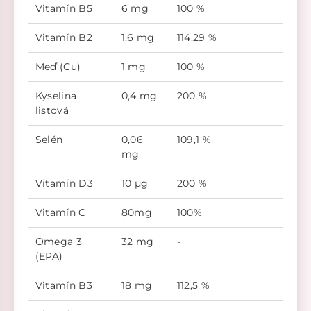
Vitamín B5
6 mg
100 %
Vitamín B2
1,6 mg
114,29 %
Meď (Cu)
1 mg
100 %
Kyselina
0,4 mg
200 %
listová
Selén
0,06
109,1 %
mg
Vitamín D3
10 µg
200 %
Vitamín C
80mg
100%
Omega 3
32 mg
-
(EPA)
Vitamín B3
18 mg
112,5 %