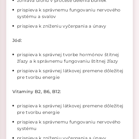
zohráva úlohu v procese delenia buniek
prispieva k správnemu fungovaniu nervového
systému a svalov
prispieva k zníženiu vyčerpania a únavy
Jód:
prispieva k správnej tvorbe hormónov štítnej
žľazy a k správnemu fungovaniu štítnej žľazy
prispieva k správnej látkovej premene dôležitej
pre tvorbu energie
Vitamíny B2, B6, B12:
prispieva k správnej látkovej premene dôležitej
pre tvorbu energie
prispieva k správnemu fungovaniu nervového
systému
prispieva k zníženiu vyčerpania a únavy