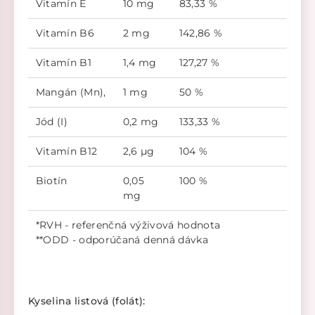
Vitamín E
10 mg
83,33 %
Vitamín B6
2 mg
142,86 %
Vitamín B1
1,4 mg
127,27 %
Mangán (Mn),
1 mg
50 %
Jód (I)
0,2 mg
133,33 %
Vitamín B12
2,6 µg
104 %
Biotín
0,05
100 %
mg
*RVH - referenčná výživová hodnota
**ODD - odporúčaná denná dávka
Kyselina listová (folát):