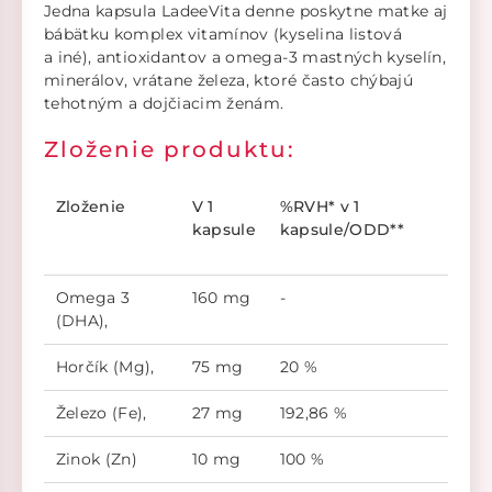
Jedna kapsula LadeeVita denne poskytne matke aj
bábätku komplex vitamínov (kyselina listová
a iné), antioxidantov a omega-3 mastných kyselín,
minerálov, vrátane železa, ktoré často chýbajú
tehotným a dojčiacim ženám.
Zloženie produktu:
Zloženie
V 1
%RVH* v 1
kapsule
kapsule/ODD**
Omega 3
160 mg
-
(DHA),
Horčík (Mg),
75 mg
20 %
Železo (Fe),
27 mg
192,86 %
Zinok (Zn)
10 mg
100 %