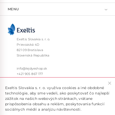
MENU
Exeltis Slovakia s. r. o.
Prievozská 4D
821 09 Bratislava
Slovenská Republika
info@lejdyeshop.sk
+421 905 867 177
Pon – Pia: 9:30 – 16:00
Exeltis Slovakia s. r. o. využíva cookies a iné obdobné
technológie, aby sme vedeli, ako poskytovať čo najlepší
zážitok na našich webových stránkach, vrátane
prispôsobenia obsahu a reklám, poskytovania funkcií
sociálnych médií a analýzu návštevnosti.
Doručujeme len v rámci SR, pokiaľ máte záujem o doručenie