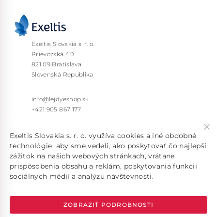
Exeltis Slovakia s. r. o.
Prievozská 4D
821 09 Bratislava
Slovenská Republika
info@lejdyeshop.sk
+421 905 867 177
Pon – Pia: 9:30 – 16:00
Exeltis Slovakia s. r. o. využíva cookies a iné obdobné
technológie, aby sme vedeli, ako poskytovať čo najlepší
zážitok na našich webových stránkach, vrátane
prispôsobenia obsahu a reklám, poskytovania funkcií
sociálnych médií a analýzu návštevnosti.
Doručujeme len v rámci SR, pokiaľ máte záujem o doručenie
do inej krajiny, kontaktujte nás na emailovej adrese
info@lejdyeshop.sk
ZOBRAZIŤ PODROBNOSTI