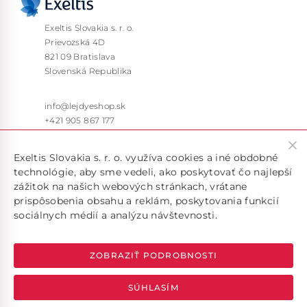
Exeltis Slovakia s. r. o.
Prievozská 4D
821 09 Bratislava
Slovenská Republika
info@lejdyeshop.sk
+421 905 867 177
Pon – Pia: 9:30 – 16:00
Exeltis Slovakia s. r. o. využíva cookies a iné obdobné
technológie, aby sme vedeli, ako poskytovať čo najlepší
zážitok na našich webových stránkach, vrátane
prispôsobenia obsahu a reklám, poskytovania funkcií
sociálnych médií a analýzu návštevnosti.
Doručujeme len v rámci SR, pokiaľ máte záujem o doručenie
do inej krajiny, kontaktujte nás na emailovej adrese
info@lejdyeshop.sk
ZOBRAZIŤ PODROBNOSTI
SÚHLASÍM