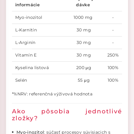
informácie
dávke
Myo-inozitol
1000 mg
-
L-Karnitín
30 mg
-
L-Arginín
30 mg
-
Vitamín E
30 mg
250%
Kyselina listová
200 μg
100%
Selén
55 μg
100%
*%NRV: referenčná výživová hodnota
Ako pôsobia jednotlivé
zložky?
Myo-inozitol
: súčasť procesov súvisiacich s