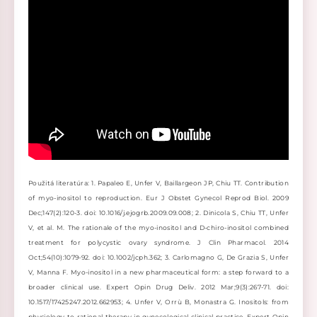
Použitá literatúra:
1. Papaleo E, Unfer V, Baillargeon JP, Chiu TT. Contribution
of myo-inositol to reproduction. Eur J Obstet Gynecol Reprod Biol. 2009
Dec;147(2):120-3. doi: 10.1016/j.ejogrb.2009.09.008; 2. Dinicola S, Chiu TT, Unfer
V, et al. M. The rationale of the myo-inositol and D-chiro-inositol combined
treatment for polycystic ovary syndrome. J Clin Pharmacol. 2014
Oct;54(10):1079-92. doi:
10.1002/jcph.362; 3. Carlomagno G, De Grazia S, Unfer
V, Manna F. Myo-inositol in a new pharmaceutical form: a step forward to a
broader clinical use. Expert Opin Drug Deliv. 2012 Mar;9(3):267-71. doi:
10.1517/17425247.2012.662953; 4. Unfer V, Orrù B, Monastra G. Inositols: from
physiology to rational therapy in gynecological clinical practice. Expert Opin