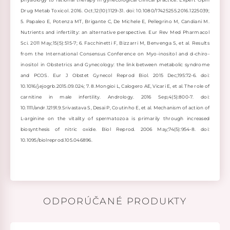
Drug Metab Toxicol. 2016.
Oct;12(10):1129-31. doi: 10.1080/17425255.2016.1225039;
5. Papaleo E, Potenza MT, Brigante C, De Michele E, Pellegrino M, Candiani M.
Nutrients and infertility: an alternative perspective. Eur Rev Med Pharmacol
Sci. 2011 May;15(5):515-7; 6. Facchinetti F, Bizzarri M, Benvenga S, et al. Results
from the International Consensus Conference on Myo-inositol and d-chiro-
inositol in Obstetrics
and Gynecology: the link between metabolic syndrome
and PCOS. Eur J Obstet Gynecol Reprod Biol. 2015 Dec;195:72-6. doi:
10.1016/j.ejogrb.2015.09.024; 7. 8.Mongioi L, Calogero AE, Vicari E, et al. The role of
carnitine in male infertility. Andrology. 2016 Sep;4(5):800-7. doi:
10.1111/andr.12191.9.Srivastava S, Desai P, Coutinho E, et al. Mechanism of action of
L-arginine on the vitality of spermatozoa is primarily through increased
biosynthesis of nitric oxide. Biol Reprod. 2006 May;74(5):954-8. doi:
10.1095/biolreprod.105.046896.
ODPORÚČANÉ PRODUKTY