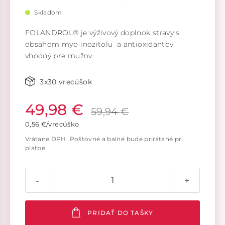
Skladom
FOLANDROL® je výživový doplnok stravy s
obsahom myo-inozitolu a antioxidantov
vhodný pre mužov.
3x30 vrecúšok
49,98 €
59,94 €
0,56 €/vrecúško
Vrátane DPH. Poštovné a balné bude prirátané pri
platbe.
-
+
PRIDAŤ DO TAŠKY