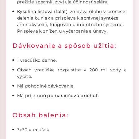
prežitie spermií, zvyšuje účinnosť selénu.
Kyselina listová (folát)
: zohráva úlohu v procese
delenia buniek a prispieva k správnej syntéze
aminokyselín, fungovaniu imuntného systému.
Prispieva k zníženiu vyčerpania a únavy.
Dávkovanie a spôsob užitia:
1 vrecúško denne.
Obsah vrecúška rozpustite v 200 ml vody a
vypite.
Má pohodlné dávkovanie,
Má príjemnú
pomarančovú príchuť.
Obsah balenia:
3x30 vrecúšok