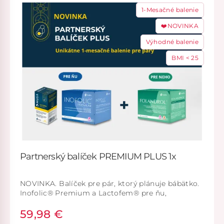
1-Mesačné balenie
❤️NOVINKA
Výhodné balenie
BMI < 25
Partnerský balíček PREMIUM PLUS 1x
NOVINKA. Balíček pre pár, ktorý plánuje bábätko.
Inofolic® Premium a Lactofem® pre ňu,
Folandrol® pre neho.
59,98 €