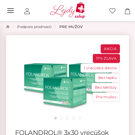
Podpora plodnosti
PRE MUŽOV
AKCIA
17% ZĽAVA
1 vrecúško denne
Bez lepku
Bez laktózy
Pre mužov
FOLANDROL® 3x30 vrecúšok