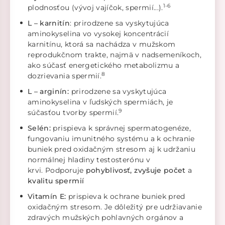
1-6
plodnosťou (vývoj vajíčok, spermií...).
L – karnitín
: prirodzene sa vyskytujúca
aminokyselina vo vysokej koncentrácií
karnitínu, ktorá sa nachádza v mužskom
reprodukčnom trakte, najmä v nadsemeníkoch,
ako súčasť energetického metabolizmu a
8
dozrievania spermií.
L – arginín:
prirodzene sa vyskytujúca
aminokyselina v ľudských spermiách, je
9
súčasťou tvorby spermií.
Selén:
prispieva k správnej spermatogenéze,
fungovaniu imunitného systému a k ochranie
buniek pred oxidačným stresom aj k udržaniu
normálnej hladiny testosterónu v
krvi. Podporuje
pohyblivosť,
zvyšuje počet
a
kvalitu spermií
Vitamín E:
prispieva k ochrane buniek pred
oxidačným stresom. Je dôležitý pre udržiavanie
zdravých mužských pohlavných orgánov a