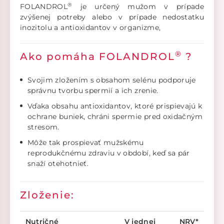
®
FOLANDROL
je určený mužom v prípade
zvýšenej potreby alebo v prípade nedostatku
inozitolu a antioxidantov v organizme,
®
Ako pomáha FOLANDROL
?
Svojim zložením s obsahom selénu podporuje
správnu tvorbu spermií a ich zrenie.
Vďaka obsahu antioxidantov, ktoré prispievajú k
ochrane buniek, chráni spermie pred oxidačným
stresom.
Môže tak prospievať mužskému
reprodukčnému zdraviu v období, keď sa pár
snaží otehotnieť.
Zloženie:
Nutričné
V jednej
NRV*