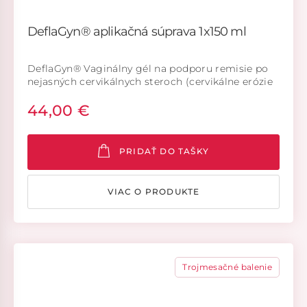
DeflaGyn® aplikačná súprava 1x150 ml
DeflaGyn® Vaginálny gél na podporu remisie po
nejasných cervikálnych steroch (cervikálne erózie
ASC-US, ASC-H, LSIL, HSIL/PAP II-p, PAP III-p, PAP
44,00 €
IIID1, PAP IIID2 (Munich III) / PAP III, PAP IIID).
Aplikačná súprava. (Systém zdravotníckych
pomôcok). DeflaGyn® je zdravotnícka pomôcka.
PRIDAŤ DO TAŠKY
VIAC O PRODUKTE
Trojmesačné balenie