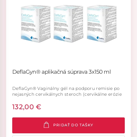
DeflaGyn® aplikačná súprava 3x150 ml
DeflaGyn® Vaginálny gél na podporu remisie po
nejasných cervikálnych steroch (cervikálne erózie
ASC-US, ASC-H, LSIL, HSIL/PAP II-p, PAP III-p, PAP
132,00 €
IIID1, PAP IIID2 (Munich III) / PAP III, PAP IIID).
Aplikačná súprava. (Systém zdravotníckych
pomôcok). DeflaGyn® je zdravotnícka pomôcka.
PRIDAŤ DO TAŠKY