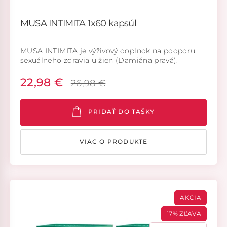
MUSA INTIMITA 1x60 kapsúl
MUSA INTIMITA je výživový doplnok na podporu
sexuálneho zdravia u žien (Damiána pravá).
Pomáha udržiavať energiu, vitalitu a výdrž (Vitánia
opojná).
22,98 €
26,98 €
PRIDAŤ DO TAŠKY
VIAC O PRODUKTE
AKCIA
17% ZĽAVA