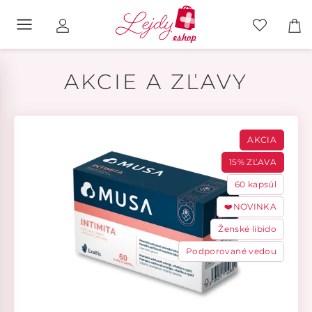
AKCIE A ZĽAVY
AKCIA
15% ZĽAVA
60 kapsúl
❤️NOVINKA
Ženské libido
Podporované vedou