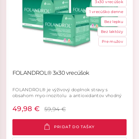
3x30 vrecúšok
1 vrecúško denne
Bez lepku
Bez laktózy
Pre mužov
FOLANDROL® 3x30 vrecúšok
FOLANDROL® je výživový doplnok stravy s
obsahom myo-inozitolu a antioxidantov vhodný
pre mužov.
49,98 €
59,94 €
PRIDAŤ DO TAŠKY