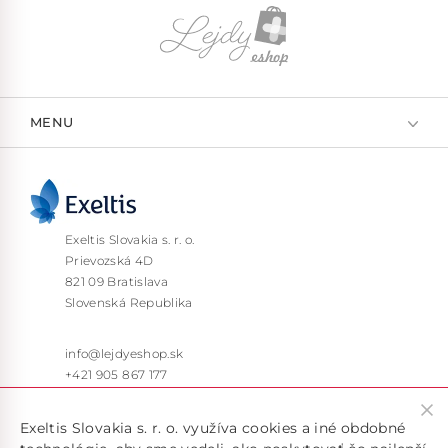
MENU
Exeltis Slovakia s. r. o.
Prievozská 4D
821 09 Bratislava
Slovenská Republika
info@lejdyeshop.sk
+421 905 867 177
Pon – Pia: 9:30 – 16:00
Exeltis Slovakia s. r. o. využíva cookies a iné obdobné